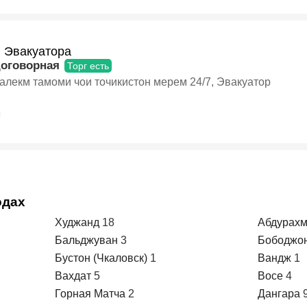
и Эвакуатора
договорная
Торг есть
алекм тамоми чои точикистон мерем 24/7, Эвакуатор
я
одах
Худжанд
18
Абдурах
Бальджуван
3
Бободжо
Бустон (Чкаловск)
1
Вандж
1
Вахдат
5
Восе
4
Горная Матча
2
Дангара