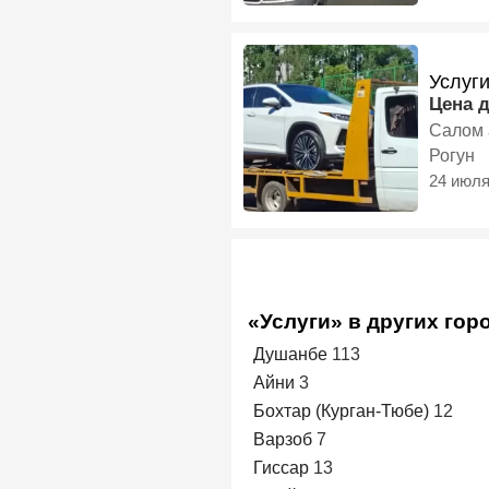
Услуг
Цена 
Салом 
Рогун
24 июл
«Услуги» в других гор
Душанбе
113
Айни
3
Бохтар (Курган-Тюбе)
12
Варзоб
7
Гиссар
13