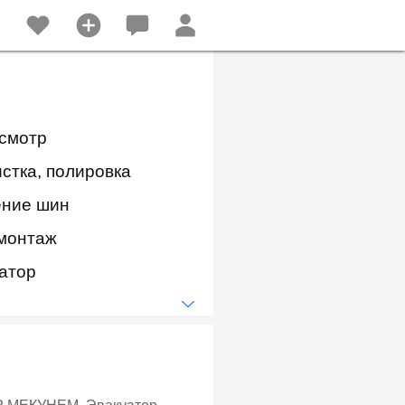
осмотр
стка, полировка
ние шин
монтаж
атор