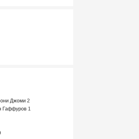
мони Джоми
2
н Гаффуров
1
9