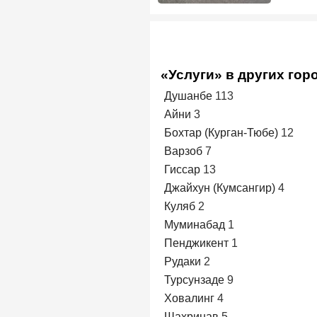
«Услуги» в других гор
Душанбе
113
Айни
3
Бохтар (Курган-Тюбе)
12
Варзоб
7
Гиссар
13
Джайхун (Кумсангир)
4
Куляб
2
Муминабад
1
Пенджикент
1
Рудаки
2
Турсунзаде
9
Ховалинг
4
Шахринав
5