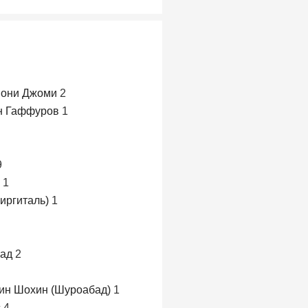
мони Джоми
2
н Гаффуров
1
9
н
1
иргиталь)
1
бад
2
ин Шохин (Шуроабад)
1
с
4