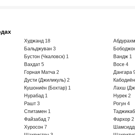
одах
Худжанд
18
Абдурах
Бальджуван
3
Бободжо
Бустон (Чкаловск)
1
Вандж
1
Вахдат
5
Восе
4
Горная Матча
2
Дангара
Дусти (Джиликуль)
2
Кабодиё
Кушониён (Бохтар)
1
Лахш (Дж
Нурабад
1
Нурек
2
Рашт
3
Рогун
4
Спитамен
1
Таджика
Файзабад
7
Фархор
2
Хуросон
7
Шамсидд
Шахристон
3
Шахриту