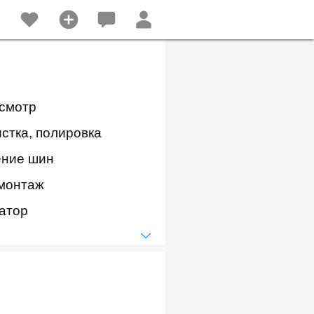
осмотр
стка, полировка
ние шин
монтаж
атор