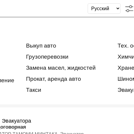
Выкуп авто
Тех. 
Грузоперевозки
Химчи
Замена масел, жидкостей
Хране
Прокат, аренда авто
Шино
ление
Такси
Эваку
и Эвакуатора
договорная