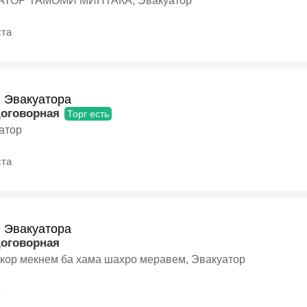
АТОР ТАМОМИ МИНТАКА, Эвакуатор
ста
и Эвакуатора
договорная
Торг есть
уатор
ста
и Эвакуатора
договорная
 кор мекнем ба хама шахро меравем, Эвакуатор
я