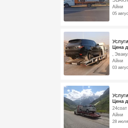
ЭВАКУ
Айни
05 авгу
Услуг
Цена 
, Эвак
Айни
03 авгу
Услуг
Цена 
24соат
Айни
28 июл