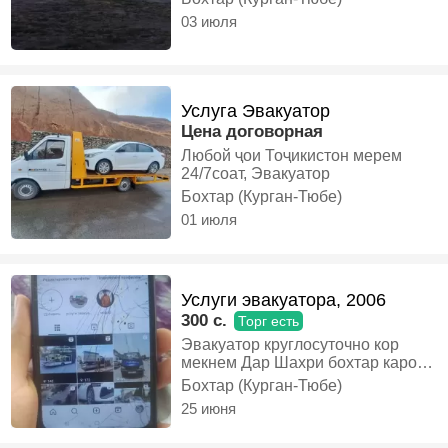
03 июля
Услуга Эвакуатор
Цена договорная
Любой ҷои Тоҷикистон мерем
24/7соат, Эвакуатор
Бохтар (Курган-Тюбе)
01 июля
Услуги эвакуатора, 2006
300 c.
Торг есть
Эвакуатор круглосуточно кор
мекнем Дар Шахри бохтар карор
дорем, Дизель, бортовой
Бохтар (Курган-Тюбе)
25 июня