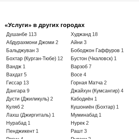
«Услуги» в других городах
Душанбе
113
Худжанд
18
Абдурахмони Джоми
2
Айни
3
Бальджуван
3
Бободжон Гаффуров
1
Бохтар (Курган-Тюбе)
12
Бустон (Чкаловск)
1
Вандж
1
Варзоб
7
Вахдат
5
Восе
4
Гиссар
13
Горная Матча
2
Дангара
9
Джайхун (Кумсангир)
4
Дусти (Джиликуль)
2
Кабодиён
1
Куляб
2
Кушониён (Бохтар)
1
Лахш (Джиргиталь)
1
Муминабад
1
Нурабад
1
Нурек
2
Пенджикент
1
Рашт
3