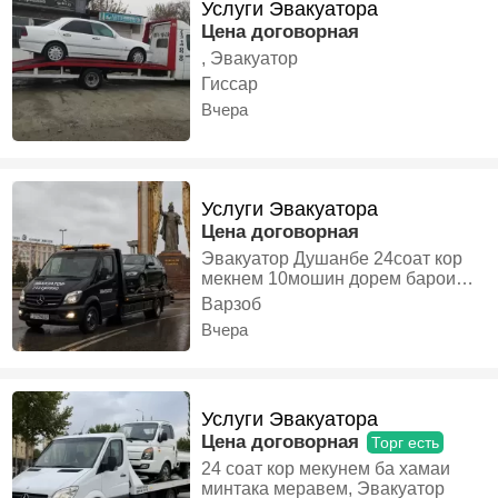
Услуги Эвакуатора
Цена договорная
, Эвакуатор
Гиссар
Вчера
Услуги Эвакуатора
Цена договорная
Эвакуатор Душанбе 24соат кор
мекнем 10мошин дорем барои
хамаи мошинхои шумо
Варзоб
Эвакуатор дорем ба хама шахру
Вчера
нохияхо меравем, Эвакуатор
Услуги Эвакуатора
Цена договорная
Торг есть
24 соат кор мекунем ба хамаи
минтака меравем, Эвакуатор