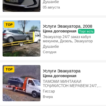
надорад камтар савдо мешавад,
Душанбе
Бензин, Автомат, Седан
05 августа
TOP
Услуги Эвакуатора, 2008
Цена договорная
Торг есть
Эвакуатор 24/7 заказ кабул
мекунем, Дизель, Эвакуатор
Душанбе
Сегодня
TOP
Услуги Эвакуатора
Цена договорная
ТАМОМИ МИНТАКАИ
ТОҶИКИСТОН МЕРАВЕМ 24/7,
Эвакуатор
Гиссар
Вчера