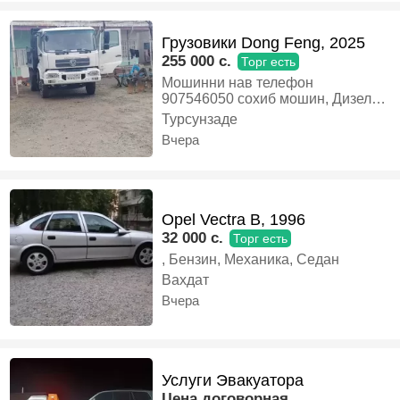
Грузовики Dong Feng, 2025
255 000 c.
Торг есть
Мошинни нав телефон
907546050 сохиб мошин, Дизель,
Механика, Купе, бортовой
Турсунзаде
Вчера
Opel Vectra B, 1996
32 000 c.
Торг есть
, Бензин, Механика, Седан
Вахдат
Вчера
Услуги Эвакуатора
Цена договорная