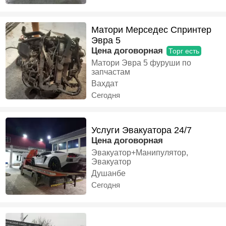
Матори Мерседес Спринтер
Эвра 5
Цена договорная
Торг есть
Матори Эвра 5 фуруши по
запчастам
Вахдат
Сегодня
Услуги Эвакуатора 24/7
Цена договорная
Эвакуатор+Манипулятор,
Эвакуатор
Душанбе
Сегодня