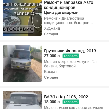
Ремонт и заправка Авто
кондиционеров
Цена договорная
Ремонт и Диагностика
кондиционеров: быстрое
выявление неисправностей и их
Худжанд
причин. Ремонт компрессоров:
Сегодня
замена и восстановление
компрессоров различных марок.
Ремонт трубок: устранение утечек
и замена поврежденных трубок
Грузовики Форланд, 2013
системы. Заправка хладагентом:
27 000 c.
Торг есть
качественная заправка с
Мошин мегри кор мекуни, Газ-
проверкой герметичности
бензин, бортовой
системы. ЖАРА В САЛОНЕ?
ПОРА НА ЗАПРАВКУ
Вахдат
кондициоНЕРА! Если
Сегодня
автокондиционер стал плохо
охлаждать, дует слабым потоком
или вообще не работает нужна
диагностика! Проверим систему,
ВАЗ(Lada) 2106, 2002
найдём причину неисправности и
быстро заправим кондиционер,
18 000 c.
Торг есть
чтобы в машине снова было
Мелочь кузов кор дорад документ