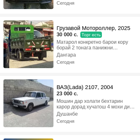
Сегодня
Внедорожник
Грузавой Мотороллер, 2025
30 000 c.
Торг есть
Матарол конкретно барои кору
борай 2 тонага панижни
Павишени мост матор мошин
Дангара
камлетасияи фул мегири рахмат
Сегодня
меги, персональный транспортер
ВАЗ(Lada) 2107, 2004
23 000 c.
Мошин дар холати бехтарин
карор дорад хучатош 4 мохи дига
Дора утил Дора хадавойш тупча
Душанбе
балонош 90 фоиза срочна
Сегодня
фурухта мешавад, Бензин,
Механика, Седан