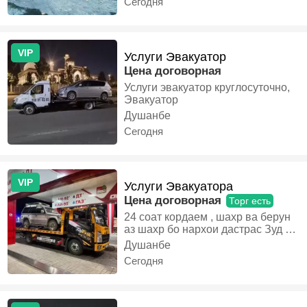
Сегодня
VIP
Услуги Эвакуатор
Цена договорная
Услуги эвакуатор круглосуточно,
Эвакуатор
Душанбе
Сегодня
VIP
Услуги Эвакуатора
Цена договорная
Торг есть
24 соат кордаем , шахр ва берун
аз шахр бо нархои дастрас Зуд ,
Босифат , Боэхтиёт., Эвакуатор
Душанбе
Сегодня