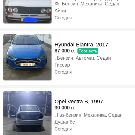
комфортно. Заправка
💯, Бензин, Механика, Седан
автокондиционера и диагностика,
Айни
Автоэлектрики
Сегодня
Hyundai Elantra, 2017
87 000 c.
Торг есть
, Бензин, Автомат, Седан
Гиссар
Сегодня
Opel Vectra B, 1997
30 000 c.
, Газ-бензин, Механика, Седан
Душанбе
Сегодня