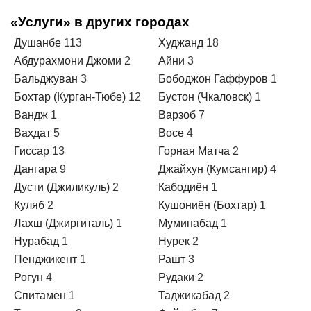
«Услуги» в других городах
Душанбе
113
Худжанд
18
Абдурахмони Джоми
2
Айни
3
Бальджуван
3
Бободжон Гаффуров
1
Бохтар (Курган-Тюбе)
12
Бустон (Чкаловск)
1
Вандж
1
Варзоб
7
Вахдат
5
Восе
4
Гиссар
13
Горная Матча
2
Дангара
9
Джайхун (Кумсангир)
4
Дусти (Джиликуль)
2
Кабодиён
1
Куляб
2
Кушониён (Бохтар)
1
Лахш (Джиргиталь)
1
Муминабад
1
Нурабад
1
Нурек
2
Пенджикент
1
Рашт
3
Рогун
4
Рудаки
2
Спитамен
1
Таджикабад
2