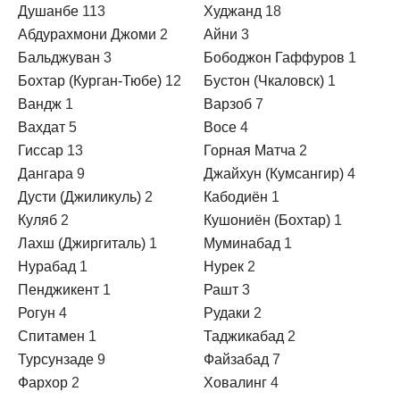
Душанбе
113
Худжанд
18
Абдурахмони Джоми
2
Айни
3
Бальджуван
3
Бободжон Гаффуров
1
Бохтар (Курган-Тюбе)
12
Бустон (Чкаловск)
1
Вандж
1
Варзоб
7
Вахдат
5
Восе
4
Гиссар
13
Горная Матча
2
Дангара
9
Джайхун (Кумсангир)
4
Дусти (Джиликуль)
2
Кабодиён
1
Куляб
2
Кушониён (Бохтар)
1
Лахш (Джиргиталь)
1
Муминабад
1
Нурабад
1
Нурек
2
Пенджикент
1
Рашт
3
Рогун
4
Рудаки
2
Спитамен
1
Таджикабад
2
Турсунзаде
9
Файзабад
7
Фархор
2
Ховалинг
4