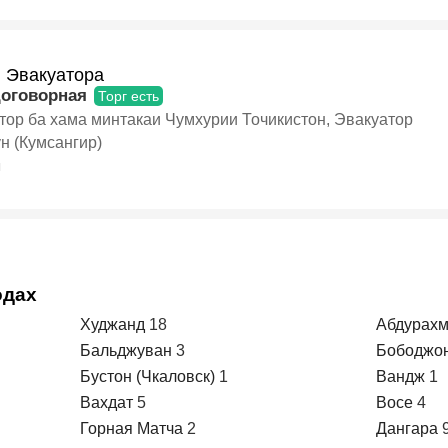
и Эвакуатора
договорная
Торг есть
тор ба хама минтакаи Чумхурии Точикистон, Эвакуатор
н (Кумсангир)
я
одах
Худжанд
18
Абдурах
Бальджуван
3
Бободжо
Бустон (Чкаловск)
1
Вандж
1
Вахдат
5
Восе
4
Горная Матча
2
Дангара