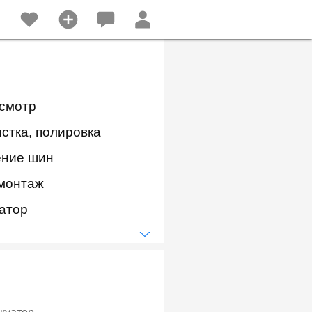
осмотр
стка, полировка
ние шин
монтаж
атор