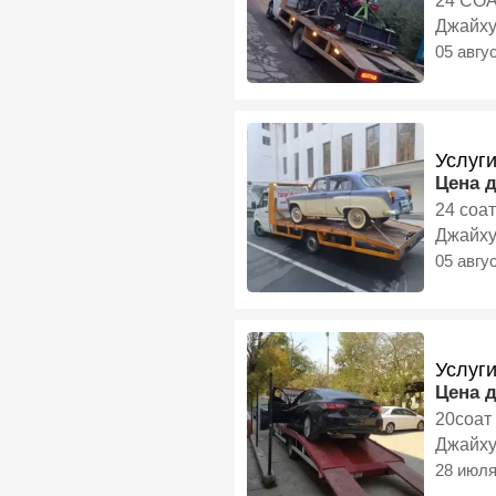
24 СО
Джайху
05 авгу
Услуг
Цена 
24 соа
Джайху
05 авгу
Услуги
Цена 
20соат
Джайху
28 июл