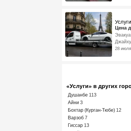
Услуг
Цена 
Эвакуа
Джайху
28 июл
«Услуги» в других гор
Душанбе
113
Айни
3
Бохтар (Курган-Тюбе)
12
Варзоб
7
Гиссар
13