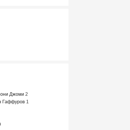
мони Джоми
2
н Гаффуров
1
9