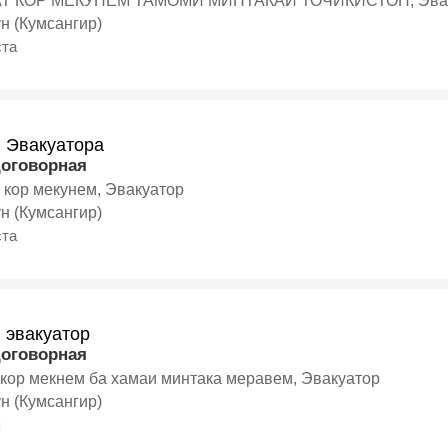
АТ КОР МЕКУНЕМ ТАМОМИ МИНТАКАИ ТОЧИКИСТОН, Эва
н (Кумсангир)
ста
и Эвакуатора
договорная
т кор мекунем, Эвакуатор
н (Кумсангир)
ста
 эвакуатор
договорная
 кор мекнем ба хамаи минтака меравем, Эвакуатор
н (Кумсангир)
я