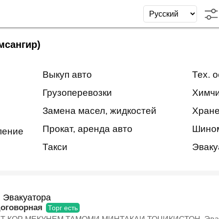
мсангир)
Выкуп авто
Тех. 
Грузоперевозки
Химчи
Замена масел, жидкостей
Хране
Прокат, аренда авто
Шино
ление
Такси
Эваку
и Эвакуатора
договорная
Торг есть