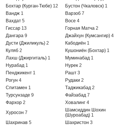
Бохтар (Курган-Тюбе)
12
Бустон (Чкаловск)
1
Вандж
1
Варзоб
7
Вахдат
5
Восе
4
Гиссар
13
Горная Матча
2
Дангара
9
Джайхун (Кумсангир)
4
Дусти (Джиликуль)
2
Кабодиён
1
Куляб
2
Кушониён (Бохтар)
1
Лахш (Джиргиталь)
1
Муминабад
1
Нурабад
1
Нурек
2
Пенджикент
1
Рашт
3
Рогун
4
Рудаки
2
Спитамен
1
Таджикабад
2
Турсунзаде
9
Файзабад
7
Фархор
2
Ховалинг
4
Шамсиддин Шохин
Хуросон
7
(Шуроабад)
1
Шахринав
5
Шахристон
3