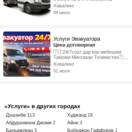
Ховалинг
04 июля
Услуги Эвакуатора
Цена договорная
🇹🇯24/7соат дар кор мебошем
Тамоми Минтакаи Точикистон🇹🇯
мерем, Эвакуатор
Ховалинг
01 июля
«Услуги» в других городах
Душанбе
113
Худжанд
18
Абдурахмони Джоми
2
Айни
3
Бальджуван
3
Бободжон Гаффуров
1