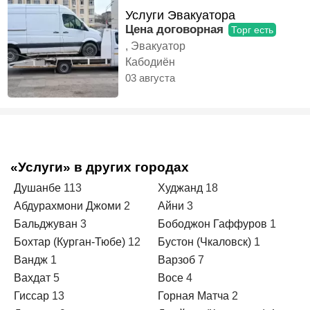
Услуги Эвакуатора
Цена договорная
Торг есть
, Эвакуатор
Кабодиён
03 августа
«Услуги» в других городах
Душанбе
113
Худжанд
18
Абдурахмони Джоми
2
Айни
3
Бальджуван
3
Бободжон Гаффуров
1
Бохтар (Курган-Тюбе)
12
Бустон (Чкаловск)
1
Вандж
1
Варзоб
7
Вахдат
5
Восе
4
Гиссар
13
Горная Матча
2