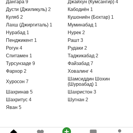
Дангара
9
Джайхун (Кумсангир)
4
Дусти (Джиликуль)
2
Кабодиён
1
Куляб
2
Кушониён (Бохтар)
1
Лахш (Джиргиталь)
1
Муминабад
1
Нурабад
1
Нурек
2
Пенджикент
1
Рашт
3
Рогун
4
Рудаки
2
Спитамен
1
Таджикабад
2
Турсунзаде
9
Файзабад
7
Фархор
2
Ховалинг
4
Шамсиддин Шохин
Хуросон
7
(Шуроабад)
1
Шахринав
5
Шахристон
3
Шахритус
4
Шугнан
2
Яван
5