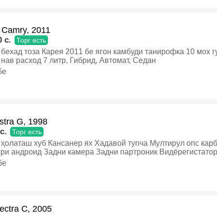
, так и для дальних поездок. Реальному покупателю — разумный торг при
е., Бензин, Автомат, Универсал
 Camry, 2011
 c.
Торг есть
бехад тоза Карея 2011 бе ягон камбуди танирофка 10 мох г
нав расход 7 литр, Гибрид, Автомат, Седан
бе
stra G, 1998
c.
Торг есть
латаш хуб Кансанер ях Хадавой тупча Мултирул опс карбон Шток прибор
адни партроник Видёрегистатор 4дар падсветка запаска
 дар ҳолати хуб 4дар электропакет лук Дакумент тамом шудаги Танировка то ноябр
бе
ри аниқ бо муомила дора, Газ-бензин, Механика, Хэтчбек
ectra C, 2005