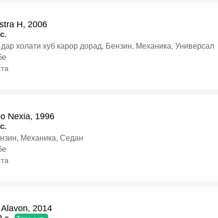
stra H, 2006
c.
дар холати хуб карор дорад, Бензин, Механика, Универсал
бе
ста
o Nexia, 1996
c.
ензин, Механика, Седан
бе
ста
 Alavon, 2014