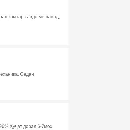
орад камтар савдо мешавад,
Механика, Седан
96% Ҳуҷат дорад 6-7моҳ