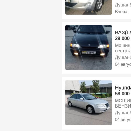
ХАМА Х
Душан
Вчера
ВАЗ(La
29 000 
Мошин 
сентрз
Душан
04 авгу
Hyunda
58 000 
МОШИН 
БЕНЗИ
Седан
Душан
04 авгу