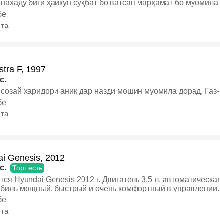
нахаду биги ҳайкун суҳбат бо ватсап марҳамат бо муомила 
ка, Хэтчбек
бе
ста
stra F, 1997
c.
созай харидори аниқ дар назди мошин муомила дорад, Газ-
бе
ста
i Genesis, 2012
c.
Торг есть
 Genesis 2012 г. Двигатель 3.5 л, автоматическая коробка передач.
биль мощный, быстрый и очень комфортный в управлении.
атом иностранного посольства, поэтому за машиной всегда
бе
уживание. Автомобиль в хорошем техническом и внешнем состоянии.
ста
ель и коробка работают отлично, салон чистый и ухоженны