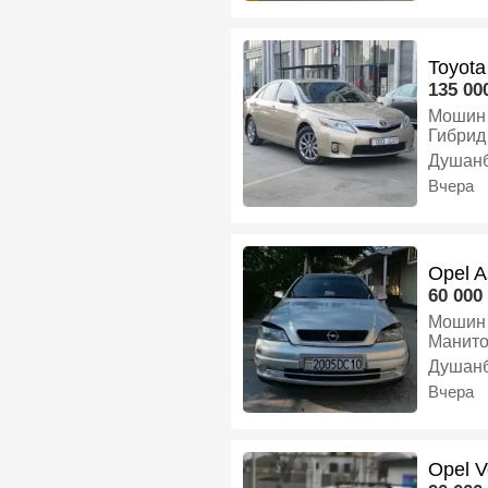
как для города
осмотр
Toyota
135 000
Мошин 
Гибрид 
Душан
Вчера
Opel A
60 000 
Мошин ҳо
Манитори андроид Задни камера З
4диска балон
Душан
Харидо
Вчера
Opel V