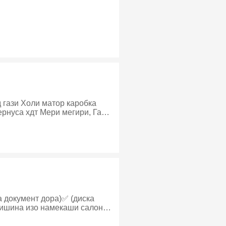
 гази Холи матор каробка
рнуса хдт Мери мегири, Газ-
а документ дора)✅ (диска
бишина изо намекаши салонш
да нашид метарсм рахда бром