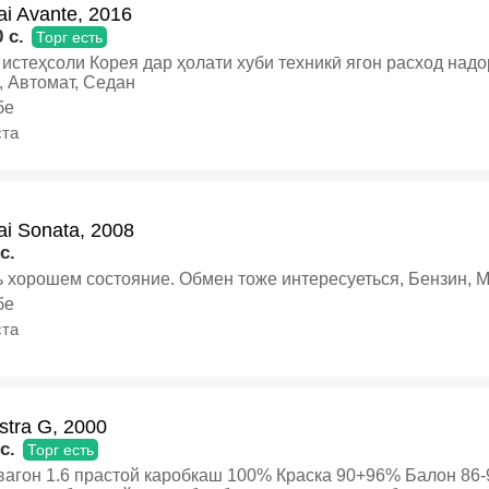
i Avante, 2016
 c.
Торг есть
истеҳсоли Корея дар ҳолати хуби техникӣ ягон расход над
, Автомат, Седан
бе
ста
i Sonata, 2008
c.
ь хорошем состояние. Обмен тоже интересуеться, Бензин, 
бе
ста
stra G, 2000
c.
Торг есть
вагон 1.6 прастой каробкаш 100% Краска 90+96% Балон 86-