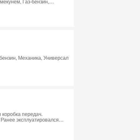
мекунем, Газ-бензин,
бензин, Механика, Универсал
 Ранее эксплуатировался
 был хороший уход и
й. Машина отлично подходит