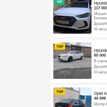
VIP
Hyunda
117 000
Мошин 
Бензин
Душан
05 авгу
TOP
Hyunda
60 000 
В очен
Душан
03 авгу
TOP
Opel A
48 999 
Матор 