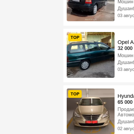
Мошин 
Механи
Душан
03 авгу
TOP
Opel A
32 000 
Мошин 
Душан
03 авгу
TOP
Hyunda
65 000 
Продается Hyundai
Автомо
диплом
Душан
своевременное обсл
02 авгу
Двигат