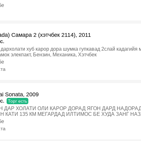
УҶҶАТО СОЛОНА ‼️, Газ-бензин, Автомат, Седан
бе
da) Самара 2 (хэтчбек 2114), 2011
c.
дархолати хуб карор дора шумка гупкавад 2слай кадагийя 
амок элекпакт, Бензин, Механика, Хэтчбек
бе
ста
i Sonata, 2009
c.
Торг есть
ДАР ХОЛАТИ ОЛИ КАРОР ДОРАД ЯГОН ДАРД НАДОРАД. БЕНЗИНИ 
Н КАТИ 135 КМ МЕГАРДАД ИЛТИМОС БЕ ХУДА ЗАНГ НАЗАН
бе
ста