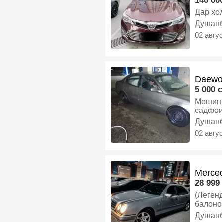
140 000
Дар хо
Душан
02 авгу
Daewo
5 000 c
Мошин 
садфои
бензин
Душан
02 авгу
Merced
28 999 
(Леген
балоно
созай)
Душан