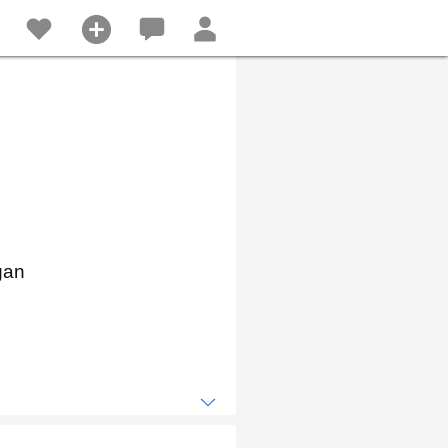
Geely
JAC
GAC
Neta
gan
Jetour
Hongqi
Ford