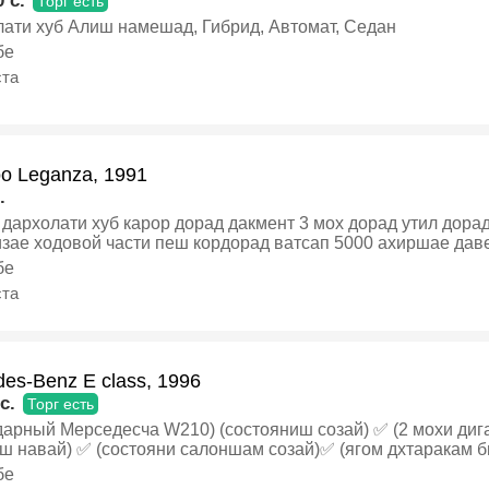
 c.
Торг есть
лати хуб Алиш намешад, Гибрид, Автомат, Седан
бе
ста
o Leganza, 1991
.
дархолати хуб карор дорад дакмент 3 мох дорад утил дорад
зае ходовой части пеш кордорад ватсап 5000 ахиршае даве
, Механика, Седан
бе
ста
es-Benz E class, 1996
c.
Торг есть
дарный Мерседесча W210) (состояниш созай) ✅ (2 мохи диг
ш навай) ✅ (состояни салоншам созай)✅ (ягом дхтаракам 
😏 ма барои даст рост кни якум мошин харидм рости гап ма
бе