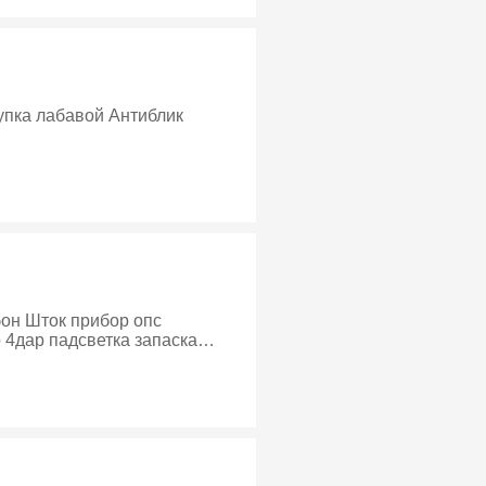
упка лабавой Антиблик
 опс