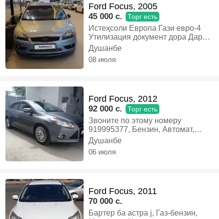
Ford Focus, 2005
45 000 c.
Торг есть
Истеҳсоли Европа Гази евро-4
Утилизация документ дора Дар
ҳолати беҳтарин қарор доранд,
Душанбе
Газ-бензин, Автомат, Седан
08 июля
Ford Focus, 2012
92 000 c.
Торг есть
Звоните по этому номеру
919995377, Бензин, Автомат,
Седан
Душанбе
06 июля
Ford Focus, 2011
70 000 c.
Бартер ба астра j, Газ-бензин,