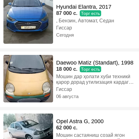
Hyundai Elantra, 2017
87 000 c.
Торг есть
, Бензин, Автомат, Седан
Гиссар
Сегодня
Daewoo Matiz (Standart), 1998
18 000 c.
Торг есть
Мошин дар ҳолати хуби техникӣ
қарор дорад утилизация кардаги
хама хучатои Солона 💯 фоиз то
Гиссар
соли 2027 фавран фурухта
06 августа
мешавад . Муомила камтар
дорад, Газ-бензин, Механика,
Хэтчбек
Opel Astra G, 2000
62 000 c.
Мошин састаяниш созай ягон