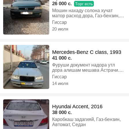
26 000 c.
Торг есть
Мошин нахаду солона хучат
матор расход дора, Газ-бензин,
Механика, Универсал
Гиссар
20 июля
Mercedes-Benz C class, 1993
41 000 c.
Фуруши документ надора утл
дора алишам мешава Астрачи.
Зайчик, Газ-бензин, Механика,
Гиссар
Седан
14 июля
Hyundai Accent, 2016
38 000 c.
Каробкаш задагияй, Газ-бензин,
Автомат, Седан