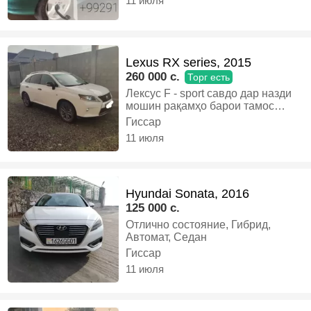
11 июля
Lexus RX series, 2015
260 000 c.
Торг есть
Лексус F - sport савдо дар назди
мошин рақамҳо барои тамос
900414044, Бензин, Автомат,
Гиссар
Кроссовер
11 июля
Hyundai Sonata, 2016
125 000 c.
Отлично состояние, Гибрид,
Автомат, Седан
Гиссар
11 июля