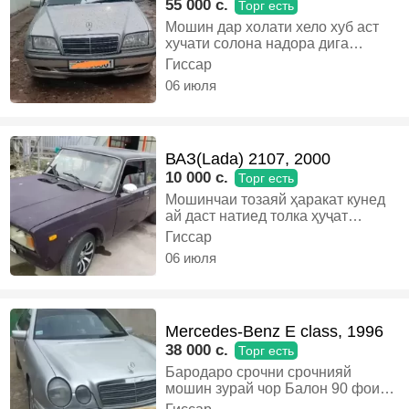
55 000 c.
Торг есть
Мошин дар холати хело хуб аст
хучати солона надора дига
хамачош кор мекна ягон камбуди
Гиссар
надора бо муомилам дора,
06 июля
Бензин, Механика, Седан
ВАЗ(Lada) 2107, 2000
10 000 c.
Торг есть
Мошинчаи тозаяй ҳаракат кунед
ай даст натиед толка ҳуҷат
надорад дар ҳолати хуб аст.,
Гиссар
Бензин, Механика, Седан
06 июля
Mercedes-Benz E class, 1996
38 000 c.
Торг есть
Бародаро срочни срочнияй
мошин зурай чор Балон 90 фоиз
матор 2лт ягон дард надора.