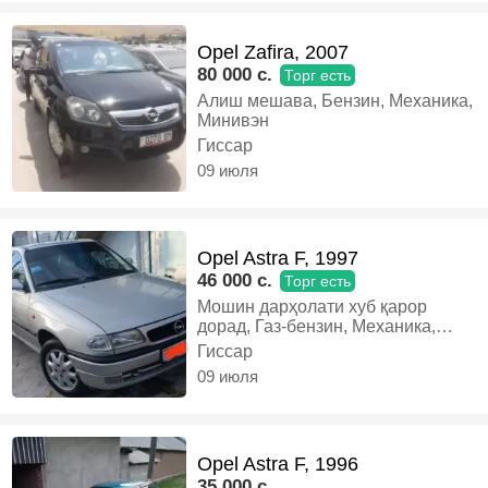
Opel Zafira, 2007
80 000 c.
Торг есть
Алиш мешава, Бензин, Механика,
Минивэн
Гиссар
09 июля
Opel Astra F, 1997
46 000 c.
Торг есть
Мошин дарҳолати хуб қарор
дорад, Газ-бензин, Механика,
Хэтчбек
Гиссар
09 июля
Opel Astra F, 1996
35 000 c.