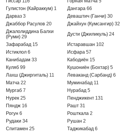
Гиссар
116
Горная Матча
5
Гулистон (Кайраккум)
1
Дангара
66
Дарваз
3
Деваштич (Ганчи)
30
Джаббор Расулов
20
Джайхун (Кумсангир)
32
Джалолиддина Балхи
Дусти (Джиликуль)
24
(Руми)
29
Зафарабад
15
Истаравшан
102
Истиклол
6
Исфара
57
Канибадам
33
Кабодиён
15
Куляб
99
Кушониён (Бохтар)
5
Лахш (Джиргиталь)
11
Леваканд (Сарбанд)
6
Матча
22
Муминабад
11
Мургаб
7
Нурабад
5
Нурек
25
Пенджикент
131
Пяндж
16
Рашт
31
Рогун
6
Рошткала
2
Рудаки
34
Рушан
2
Спитамен
25
Таджикабад
6