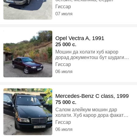
Гиссар
07 июля
Opel Vectra A, 1991
25 000 c.
Мошин да холати хуб карор
дорад документош бут шудаги
тамом харидори аник Боша занг
Гиссар
занад, Газ-бензин, Механика,
06 июля
Седан
Mercedes-Benz C class, 1999
75 000 c.
Салом алейкум мошин дар
холати. Хуб карор дора факат
мегири хай мекни, Газ-бензин,
Гиссар
Автомат, Седан
06 июля