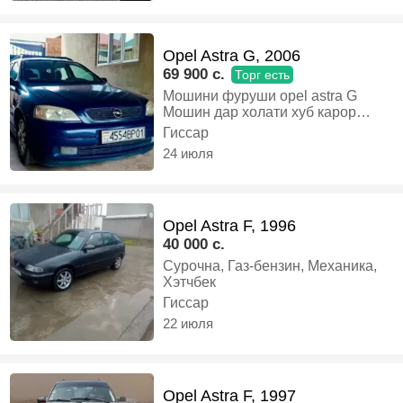
Opel Astra G, 2006
69 900 c.
Торг есть
Мошини фуруши opel astra G
Мошин дар холати хуб карор
дорад Задаги надора 4 балон нав
Гиссар
диско пристиж Малумоти пура ба
24 июля
ракамхои зерин ба тамос шавед,
Дизель, Механика, Универсал
Opel Astra F, 1996
40 000 c.
Сурочна, Газ-бензин, Механика,
Хэтчбек
Гиссар
22 июля
Opel Astra F, 1997