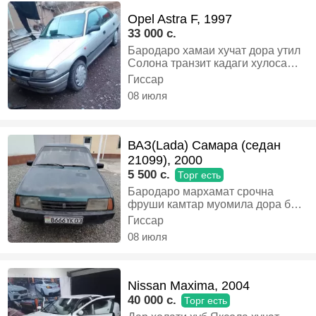
Opel Astra F, 1997
33 000 c.
Бародаро хамаи хучат дора утил
Солона транзит кадаги хулоса
харидори аник боша бамперш
Гиссар
кор дора тамом факат хай мекни
08 июля
мегарди бо муомила Дора бе
худа Занг назанен, Газ-бензин,
Механика, Седан
ВАЗ(Lada) Самара (седан
21099), 2000
5 500 c.
Торг есть
Бародаро мархамат срочна
фруши камтар муомила дора боз
дакумент надора тех паспорт
Гиссар
дора тамом, Бензин, Механика,
08 июля
Седан
Nissan Maxima, 2004
40 000 c.
Торг есть