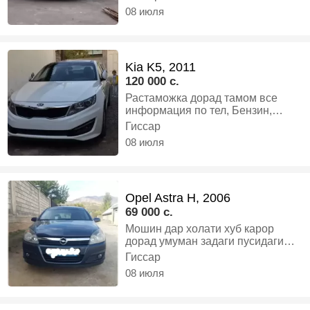
08 июля
Kia K5, 2011
120 000 c.
Растаможка дорад тамом все
информация по тел, Бензин,
Автомат, Седан
Гиссар
08 июля
Opel Astra H, 2006
69 000 c.
Мошин дар холати хуб карор
дорад умуман задаги пусидаги
надорад устотона оварда бинед
Гиссар
дакументош то 10 мохаги 2025
08 июля
мошин як даст гаштаги бо камтар
арзон мешад алиш намешад, Газ-
бензин, Механика, Хэтчбек