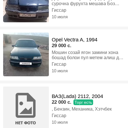
сурочна фурухта мешава Боз
муомила хуб мекнем, Газ-бензин,
Гиссар
Механика, Седан
10 июля
Opel Vectra A, 1994
29 000 c.
Мошин созай ягон замини хона
бошад болои пул метем алиш дар
Хисор, Газ-бензин, Механика,
Гиссар
Седан
10 июля
ВАЗ(Lada) 2112, 2004
22 000 c.
Торг есть
, Бензин, Механика, Хэтчбек
Гиссар
10 июля