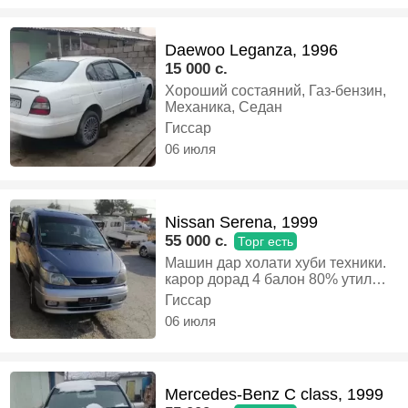
Daewoo Leganza, 1996
15 000 c.
Хороший состаяний, Газ-бензин,
Механика, Седан
Гиссар
06 июля
Nissan Serena, 1999
55 000 c.
Торг есть
Машин дар холати хуби техники.
карор дорад 4 балон 80% утил
Дора 10 рузи дига документ Дора
Гиссар
мошин нахаду ягон айб надора
06 июля
алишиям меша ба мошини
майда, Газ-бензин, Автомат,
Микроавтобус
Mercedes-Benz C class, 1999