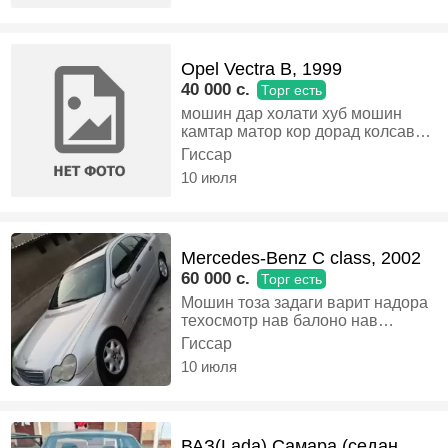
Opel Vectra B, 1999
40 000 c.
Торг есть
мошин дар холати хуб мошин
камтар матор кор дорад колсават
мекуни хадавой 80 рулавой
Гиссар
мечака, Газ-бензин, Механика,
10 июля
Седан
Mercedes-Benz C class, 2002
60 000 c.
Торг есть
Мошин тоза задаги варит надора
техосмотр нав балоно нав
аккумулятор нав масла нав
Гиссар
кондиционер ях сидений лифт
10 июля
хамаш кор мекна алишам
мешава вариантора пешниход
кнен мебинем, Газ-бензин,
Механика, Седан
ВАЗ(Lada) Самара (седан