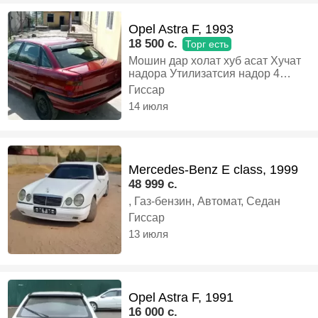
Opel Astra F, 1993
18 500 c.
Торг есть
Мошин дар холат хуб асат Хучат
надора Утилизатсия надор 4
балон нав Алиш мешава, Газ-
Гиссар
бензин, Механика, Седан
14 июля
Mercedes-Benz E class, 1999
48 999 c.
, Газ-бензин, Автомат, Седан
Гиссар
13 июля
Opel Astra F, 1991
16 000 c.