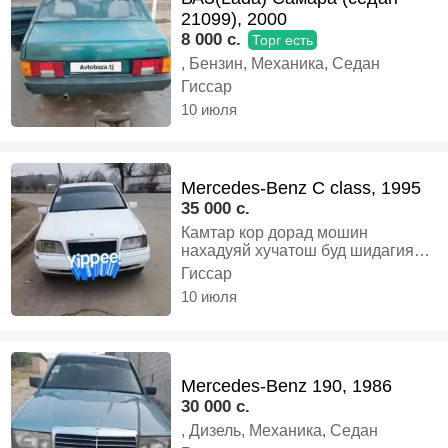
21099), 2000
8 000 c.
Торг есть
, Бензин, Механика, Седан
Гиссар
10 июля
Mercedes-Benz C class, 1995
35 000 c.
Камтар кор дорад мошин
нахадуяй хучатош буд шидагияй,
Газ-бензин, Механика, Седан
Гиссар
10 июля
Mercedes-Benz 190, 1986
30 000 c.
, Дизель, Механика, Седан