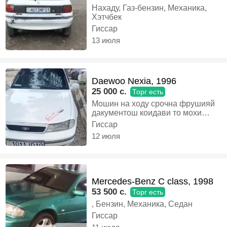
Нахаду, Газ-бензин, Механика,
Хэтчбек
Гиссар
13 июля
Daewoo Nexia, 1996
25 000 c.
Торг есть
Мошин на ходу срочна фрушияй
дакументош коидави то мохи
июлаа, Газ-бензин, Механика,
Гиссар
Седан
12 июля
Mercedes-Benz C class, 1998
53 500 c.
Торг есть
, Бензин, Механика, Седан
Гиссар