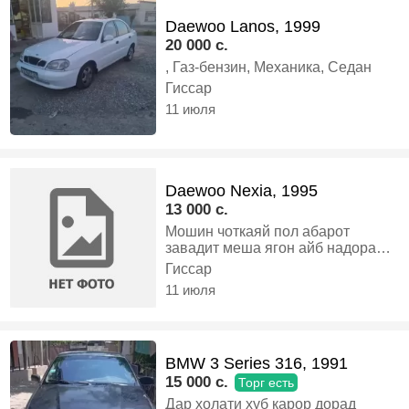
Daewoo Lanos, 1999
20 000 c.
, Газ-бензин, Механика, Седан
Гиссар
11 июля
Daewoo Nexia, 1995
13 000 c.
Мошин чоткаяй пол абарот
завадит меша ягон айб надора
пул даркор, Газ-бензин,
Гиссар
Механика, Седан
11 июля
BMW 3 Series 316, 1991
15 000 c.
Торг есть
Дар холати хуб карор дорад