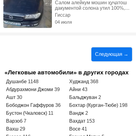
Салом алейкум мошин ҳуҷатош
дакументой солона утил 100%,
Газ-бензин, Механика, Универсал
Гиссар
04 июля
Следующая →
«Легковые автомобили» в других городах
Душанбе
1148
Худжанд
368
Абдурахмони Джоми
39
Айни
43
Ашт
30
Бальджуван
2
Бободжон Гаффуров
36
Бохтар (Курган-Тюбе)
198
Бустон (Чкаловск)
11
Вандж
2
Варзоб
7
Вахдат
153
Вахш
29
Восе
41