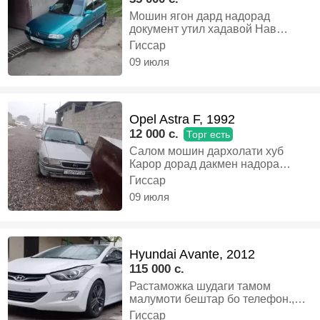
Мошин ягон дард надорад
документ утил хадавой Нав
кадаги харидори аник Боша занг
Гиссар
занад, Газ-бензин, Механика,
09 июля
Хэтчбек
Opel Astra F, 1992
12 000 c.
Торг есть
Салом мошин дархолати хуб
Карор дорад дакмен надора
матору каробка созай занг зане,
Гиссар
Газ-бензин, Механика, Седан
09 июля
Hyundai Avante, 2012
115 000 c.
Растаможка шудаги тамом
малумоти бештар бо телефон.,
Бензин, Автомат, Седан
Гиссар