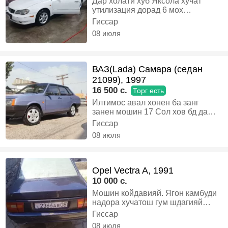
Дар холати хуб Яксола хучат
утилизация дорад 6 мох
танирофка, Газ-бензин,
Гиссар
Механика, Седан
08 июля
ВАЗ(Lada) Самара (седан
21099), 1997
16 500 c.
Торг есть
Илтимос авал хонен ба занг
занен мошин 17 Сол хов бд да
хдм 40та галтидагия матор
Гиссар
каробка 💯 хадавой 70%краска 85
08 июля
% салонщ полни Кати хадавойш
ай опелай печкаш астрачия
системаи тормузош астрачия 4
балон диска пачка Варянти
Opel Vectra A, 1991
алишам Хаст муомила Дора, Газ-
10 000 c.
бензин, Механика, Седан
Мошин койдавияй. Ягон камбуди
надора хучатош гум шдагияй
тамом мошин нахаду, Газ-бензин,
Гиссар
Механика, Седан
08 июля