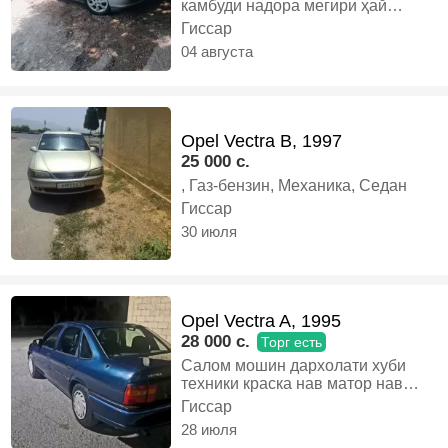
камбуди надора мегири ҳай
мекуни факат варианти
Гиссар
алиширам мебинем, Газ-бензин,
04 августа
Автомат, Хэтчбек
Opel Vectra B, 1997
25 000 c.
, Газ-бензин, Механика, Седан
Гиссар
30 июля
Opel Vectra A, 1995
28 000 c.
Торг есть
Салом мошин дархолати хуби
техники краска нав матор нав
хамаш нав карор дорад хучат
Гиссар
надорад харидори аник занг зана,
28 июля
Газ-бензин, Механика, Седан