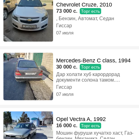
Chevrolet Cruze, 2010
73 000 c.
Торг есть
, Бензин, Автомат, Седан
Гиссар
07 июля
Mercedes-Benz C class, 1994
30 000 c.
Торг есть
Дар холати хуб карордорад
документи солона тамом.
Шудагия утлизатсия Дора
Гиссар
Минусуш наружка полности
07 июля
краска кадан даркор вариантои
алиширам мебинем, Газ-бензин,
Механика, Седан
Opel Vectra A, 1992
16 000 c.
Торг есть
Мошин фуруши хучатхо хаст, Газ-
бензин, Механика, Седан