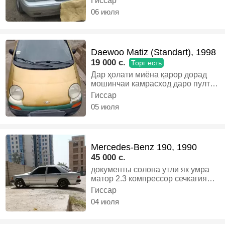
Гиссар
Срочна сум даркорай. Мошин
06 июля
газкати 95та мегарди.бо Рахмат
меги Иншооллох. Мошингири
аник боши биё ай пеш муомилаи
хуб мекнем. Саломат бошен., Газ-
Daewoo Matiz (Standart), 1998
бензин, Механика, Седан
19 000 c.
Торг есть
Дар ҳолати миёна қарор дорад
мошинчаи камрасход даро пулт
кати ҳуҷҷати солона ва
Гиссар
утилизатсия то 2027 дорад
05 июля
фавран фурӯхта мешавад. Савдо
мешавад, Газ-бензин, Механика,
Хэтчбек
Mercedes-Benz 190, 1990
45 000 c.
документы солона утли як умра
матор 2.3 компрессор сечкагияй
кондиционер люк ду таи пеш
Гиссар
электропакет фаро ледои зард
04 июля
выхлоп гулишитери 4.3
музикашам созай 4 калонка да
кафо кати усилитель АЛИШ БА