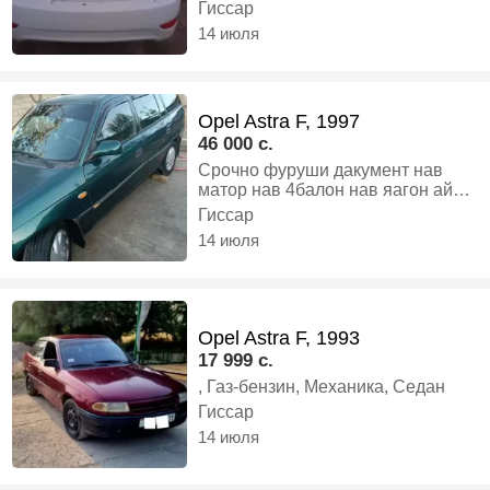
Гиссар
14 июля
Opel Astra F, 1997
46 000 c.
Срочно фуруши дакумент нав
матор нав 4балон нав яагон айб
надора харидори канкредни занг
Гиссар
зан, Газ, Механика, Универсал
14 июля
Opel Astra F, 1993
17 999 c.
, Газ-бензин, Механика, Седан
Гиссар
14 июля