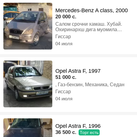
МЕРСЕДЕС 210, Газ-бензин,
Mercedes-Benz A class, 2000
Механика, Седан
20 000 c.
Салом срочни хамаш. Хубай.
Охиринархш дига муомила
надора срочнои бадай., Бензин,
Гиссар
Механика, Хэтчбек
04 июля
Opel Astra F, 1997
51 000 c.
, Газ-бензин, Механика, Седан
Гиссар
04 июля
Opel Astra F, 1996
36 500 c.
Торг есть