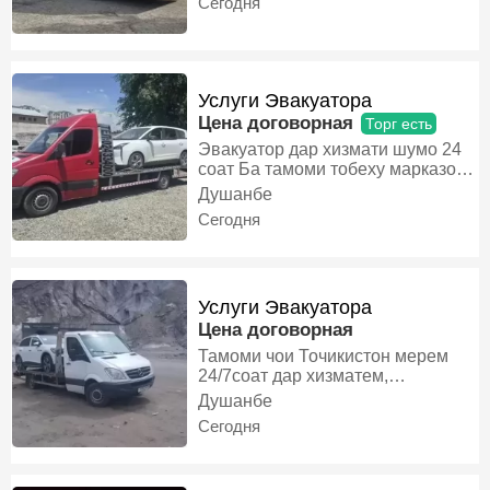
Сегодня
Услуги Эвакуатора
Цена договорная
Торг есть
Эвакуатор дар хизмати шумо 24
соат Ба тамоми тобеху марказо
Ва дигар шахрхои Точикистон,
Душанбе
Эвакуатор
Сегодня
Услуги Эвакуатора
Цена договорная
Тамоми чои Точикистон мерем
24/7соат дар хизматем,
Эвакуатор
Душанбе
Сегодня