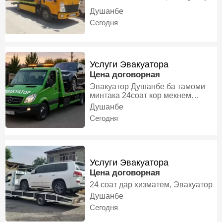
Душанбе
Сегодня
Услуги Эвакуатора
Цена договорная
Эвакуатор Душанбе ба тамоми
минтака 24соат кор мекнем
10мошин дорем барои хамаи
Душанбе
мошинхои шумо Эвакуатор
Сегодня
дорем, Эвакуатор
Услуги Эвакуатора
Цена договорная
24 соат дар хизматем, Эвакуатор
Душанбе
Сегодня