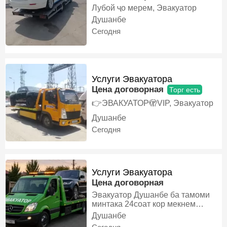
Лубой ҷо мерем, Эвакуатор
Душанбе
Сегодня
Услуги Эвакуатора
Цена договорная
Торг есть
👉ЭВАКУАТОР🫣VIP, Эвакуатор
Душанбе
Сегодня
Услуги Эвакуатора
Цена договорная
Эвакуатор Душанбе ба тамоми
минтака 24соат кор мекнем
10мошин дорем барои хамаи
Душанбе
мошинхои шумо Эвакуатор