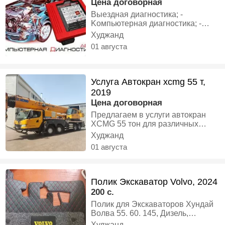
Цена договорная
Выездная диагноcтикa; -
Kомпьютерная диaгноcтика; -
Pемонт aвтoмобиля в доpогe c
Худжанд
дocтaвкой зап.чаcтeй, Сто,
01 августа
автосервисы
Услуга Автокран xcmg 55 т,
2019
Цена договорная
Предлагаем в услуги автокран
XCMG 55 тон для различных
строительных задач.
Худжанд
Грузоподъемность 55 тонн,
01 августа
стрела длиной 50м без гуська,
66м с гуськом. Работаем без
посредников честные цены! Все
краны проходят ТО гарантируем
Полик Экскаватор Volvo, 2024
надежность! Работаем 24/7 без
200 c.
выходных и праздников. Погрузка
Полик для Экскаваторов Хундай
и разгрузка спецтехники до 55 тн.
Волва 55. 60. 145, Дизель,
Монтаж металлических
экскаватор
конструкций и перекрытий.
Худжанд