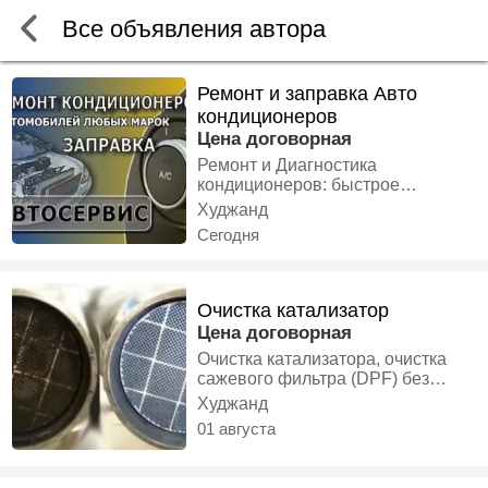
Все объявления автора
Ремонт и заправка Авто
кондиционеров
Цена договорная
Ремонт и Диагностика
кондиционеров: быстрое
выявление неисправностей и их
Худжанд
причин. Ремонт компрессоров:
Сегодня
замена и восстановление
компрессоров различных марок.
Ремонт трубок: устранение утечек
и замена поврежденных трубок
Очистка катализатор
системы. Заправка хладагентом:
Цена договорная
качественная заправка с
Очистка катализатора, очистка
проверкой герметичности
сажевого фильтра (DPF) без
системы. ЖАРА В САЛОНЕ?
демонтажа/ с монтажом. Осмотр
ПОРА НА ЗАПРАВКУ
Худжанд
состояния катализатора,
кондициоНЕРА! Если
01 августа
сажевого фильтра эндоскопом.
автокондиционер стал плохо
Замена, удаление катализатора.
охлаждать, дует слабым потоком
Замена лямбда-зонда., Ремонт
или вообще не работает нужна