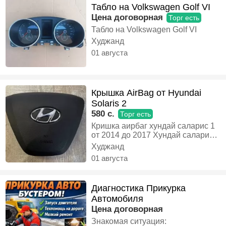
Табло на Volkswagen Golf VI
Цена договорная
Торг есть
Табло на Volkswagen Golf VI
Худжанд
01 августа
Крышка AirBag от Hyundai
Solaris 2
580 c.
Торг есть
Кришка аирбаг хундай саларис 1
от 2014 до 2017 Хундай саларис
2 от 2017 до 2024 потходит
Худжанд
01 августа
Диагностика Прикурка
Автомобиля
Цена договорная
Знакомая ситуация: