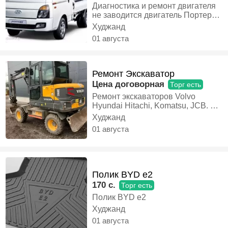
Диагностика и ремонт двигателя
не заводится двигатель Портер
выезд любой точка,
Худжанд
Автоэлектрики
01 августа
Ремонт Экскаватор
Цена договорная
Торг есть
Ремонт экскаваторов Volvo
Hyundai Hitachi, Komatsu, JCB. Не
заводится двигатель заводим не
Худжанд
тянет и другие диагностика,
01 августа
оперативный выезд механиков
на объект. Ремонт двигателей
проверка экскаватора Работаем с
выездом на место нахождения
вашей техники. Так же вы можете
Полик BYD e2
сами привезти к нам узлы и
170 c.
Торг есть
агрегаты, для их дальнейшего
ремонта Есть запчасти, в
Полик BYD e2
наличии, Автоэлектрики
Худжанд
01 августа