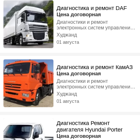
двигателя
диагностика! Проверим систему,
Диагностика и ремонт DAF
найдём причину неисправности и
быстро заправим кондиционер,
Цена договорная
чтобы в машине снова было
Диагностики и ремонт
комфортно. Заправка
электронных систем управления
автокондиционера и диагностика,
двигателей Не заводится
Худжанд
Автоэлектрики
двигатель тупит другие причины
01 августа
ВЫЕЗД ЛЮБОЙ ТОЧКЕ,
Автоэлектрики
Диагностика и ремонт КамАЗ
Цена договорная
Диагностики и ремонт
электронных систем управления
дизельных двигателей стандарта
Худжанд
"ЕΒΡΟ-2"3.4.5 Не заводится
01 августа
двигатель ВЫЕЗД ЛЮБОЙ
ТОЧКЕ, Автоэлектрики
Диагностика Ремонт
двигателя Hyundai Porter
Цена договорная