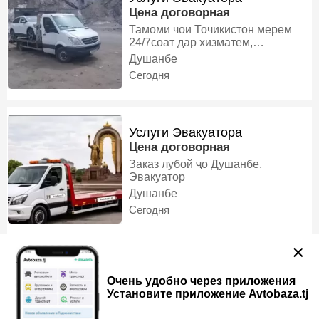
Цена договорная
Тамоми чои Точикистон мерем
24/7соат дар хизматем,
Эвакуатор
Душанбе
Сегодня
Услуги Эвакуатора
Цена договорная
Заказ лубой ҷо Душанбе,
Эвакуатор
Душанбе
Сегодня
×
Услуги Эвакуатора
Очень удобно через приложения
Цена договорная
Торг есть
Установите приложение Avtobaza.tj
Хизматрасонии эвакуатор дар
шаҳри Душанбе ва дигар