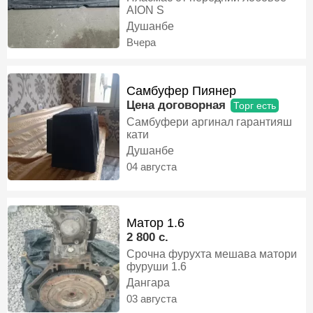
AION S
Душанбе
Вчера
Самбуфер Пиянер
Цена договорная
Торг есть
Самбуфери аргинал гарантияш
кати
Душанбе
04 августа
Матор 1.6
2 800 c.
Срочна фурухта мешава матори
фуруши 1.6
Дангара
03 августа