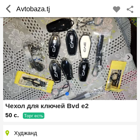
Avtobaza.tj
Чехол для ключей Bvd e2
50 c.
Торг есть
Худжанд