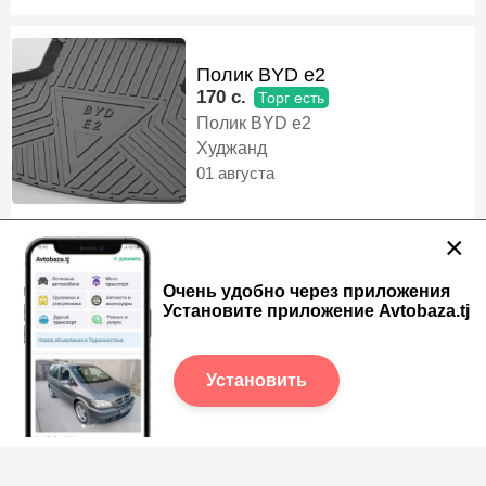
Полик BYD e2
170 c.
Торг есть
Полик BYD e2
Худжанд
01 августа
×
Бакавой поворотник от BMW
Очень удобно через приложения
580 c.
Установите приложение Avtobaza.tj
Бакавой поворотник от BMW 1.3
серия М F30 F35 новый
Худжанд
Установить
01 августа