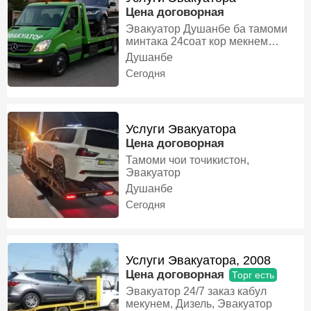
Цена договорная
Эвакуатор Душанбе ба тамоми
минтака 24соат кор мекнем
10мошин дорем барои хамаи
Душанбе
мошинхои шумо Эвакуатор
Сегодня
дорем, Эвакуатор
Услуги Эвакуатора
Цена договорная
Тамоми чои точикистон,
Эвакуатор
Душанбе
Сегодня
Услуги Эвакуатора, 2008
Цена договорная
Торг есть
Эвакуатор 24/7 заказ кабул
мекунем, Дизель, Эвакуатор