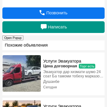
Позвонить
Написать
Open Popup
Похожие объявления
Услуги Эвакуатора
Цена договорная
Торг есть
Эвакуатор дар хизмати шумо 24
соат Ба тамоми тобеху марказо
Ва дигар шахрхои Точикистон,
Душанбе
Эвакуатор
Сегодня
Услуги Эвакуатора