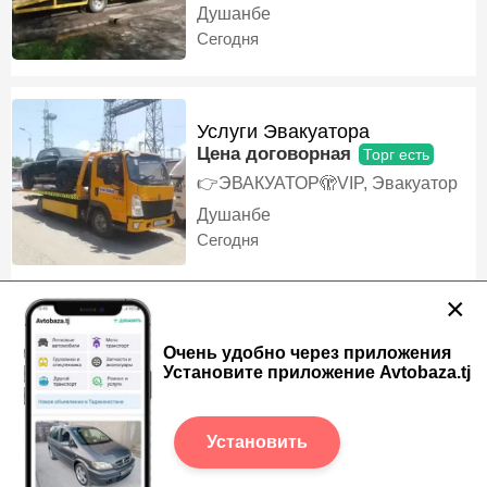
Душанбе
Сегодня
Услуги Эвакуатора
Цена договорная
Торг есть
👉ЭВАКУАТОР🫣VIP, Эвакуатор
Душанбе
Сегодня
×
Услуги Эвакуатора
Очень удобно через приложения
Цена договорная
Торг есть
Установите приложение Avtobaza.tj
24 соат дар хизматем марҳамат
занг занед, Эвакуатор
Душанбе
Установить
Сегодня