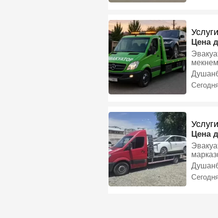
Услуг
Цена 
Эвакуа
мекнем
Эвакуа
Душан
Сегодн
Услуг
Цена 
Эвакуатор да
Душан
Сегодн