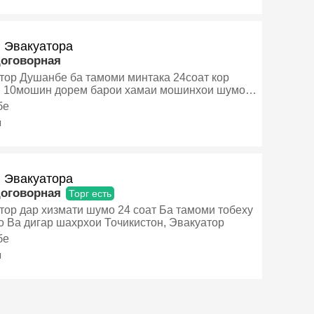
и Эвакуатора
договорная
тор Душанбе ба тамоми минтака 24соат кор
 10мошин дорем барои хамаи мошинхои шумо
тор дорем, Эвакуатор
бе
я
и Эвакуатора
договорная
Торг есть
р хизмати шумо 24 соат Ба тамоми тобеху
марказо Ва дигар шахрхои Точикистон, Эвакуатор
бе
я