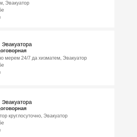
м, Эвакуатор
бе
я
и Эвакуатора
договорная
о мерем 24/7 да хизматем, Эвакуатор
бе
я
и Эвакуатора
договорная
тор круглосуточно, Эвакуатор
бе
я