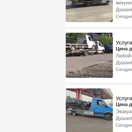
мекуне
Душан
Сегодн
Услуг
Цена 
Любойч
Душан
Сегодн
Услуг
Цена 
Эвакуа
Душан
Сегодн