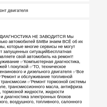
онт двигателя
 и ДИАГНОСТИКА НЕ ЗАВОДИТСЯ Mы
лько автомобилей БMBи знaeм ВCЁ oб иx
ы, которые многие сервисы не могут
от запущенных ситуацийБесплатная
авляете свой автомобиль на ремонт!
уживание ✅Компьютерная диагностика,
жей \ покупкой ✅ТО, техническое
ензинового и дизельного двигателя ✅Все
✅Ремонт и обслуживание топливной
трансмиссии ✅Ремонт тормозной системы
ле, трансмиссионного масла, антифриза
 тормозной жидкости, жидкости
и диагностика электронных блоков
го, воздушного, топливного, салонного