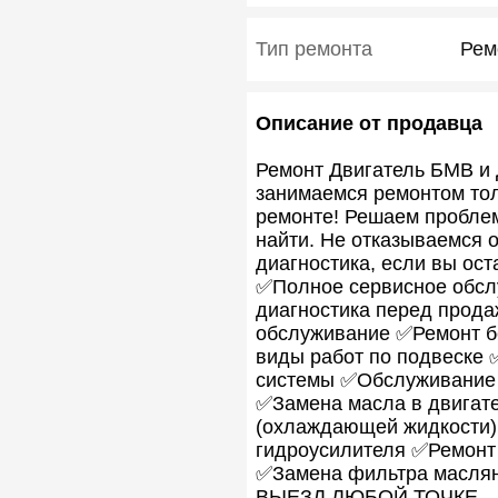
Тип ремонта
Рем
Описание от продавца
Ремонт Двигатель БМВ
занимaeмcя peмонтом то
ремoнте! Решаем проблем
найти. Не отказываемся 
диагностика, если вы ост
✅Полное сервисное обсл
диагностика перед прода
обслуживание ✅Ремонт б
виды работ по подвеске 
системы ✅Обслуживание 
✅Замена масла в двигате
(охлаждающей жидкости),
гидроусилителя ✅Ремонт 
✅Замена фильтра масляно
ВЫЕЗД ЛЮБОЙ ТОЧКЕ