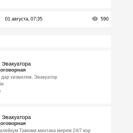
01 августа, 07:35
590
и Эвакуатора
договорная
т дар хизматем, Эвакуатор
бе
я
и Эвакуатора
договорная
алейкум Тамоми минтака мерем 24/7 кор