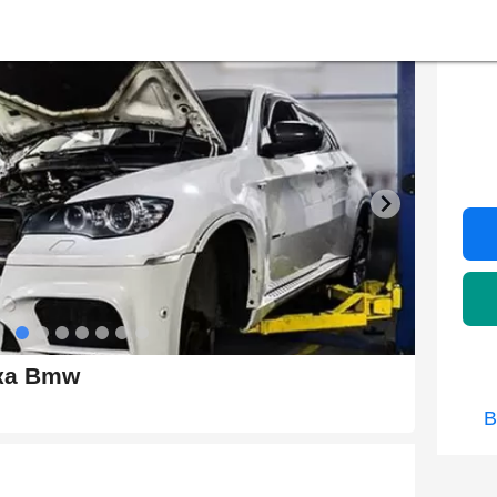
ка Bmw
В