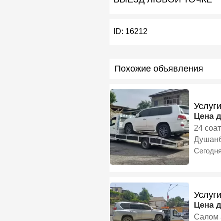
ID:
16212
Похожие объявления
Услуг
Цена 
24 соа
Душан
Сегодн
Услуг
Цена 
Салом 