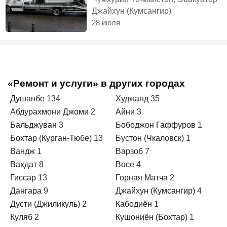
Джайхун (Кумсангир)
28 июля
«Ремонт и услуги» в других городах
Душанбе
134
Худжанд
35
Абдурахмони Джоми
2
Айни
3
Бальджуван
3
Бободжон Гаффуров
1
Бохтар (Курган-Тюбе)
13
Бустон (Чкаловск)
1
Вандж
1
Варзоб
7
Вахдат
8
Восе
4
Гиссар
13
Горная Матча
2
Дангара
9
Джайхун (Кумсангир)
4
Дусти (Джиликуль)
2
Кабодиён
1
Куляб
2
Кушониён (Бохтар)
1