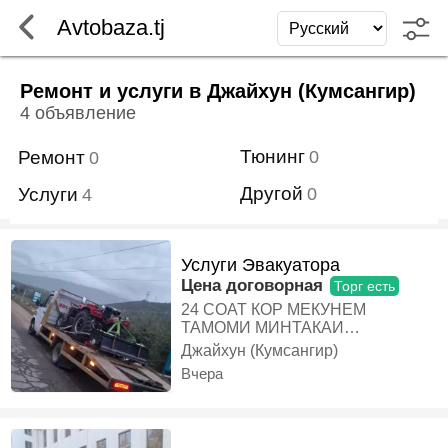
Avtobaza.tj
Ремонт и услуги в Джайхун (Кумсангир)
4 объявление
Тюнинг
Ремонт
0
0
Другой
Услуги
0
4
Услуги Эвакуатора
Цена договорная
Торг есть
24 СОАТ КОР МЕКУНЕМ
ТАМОМИ МИНТАКАИ
ТОЧИКИСТОН, Эвакуатор
Джайхун (Кумсангир)
Вчера