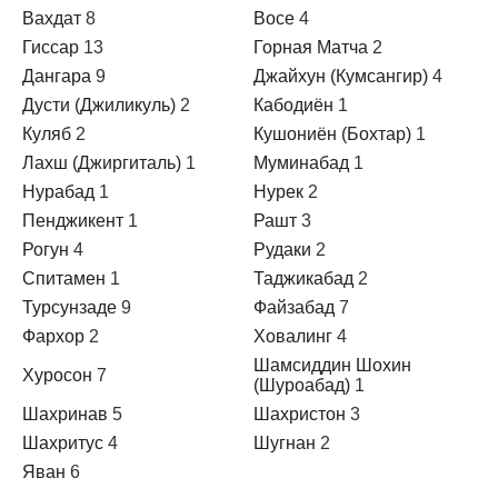
Вахдат
8
Восе
4
Гиссар
13
Горная Матча
2
Дангара
9
Джайхун (Кумсангир)
4
Дусти (Джиликуль)
2
Кабодиён
1
Куляб
2
Кушониён (Бохтар)
1
Лахш (Джиргиталь)
1
Муминабад
1
Нурабад
1
Нурек
2
Пенджикент
1
Рашт
3
Рогун
4
Рудаки
2
Спитамен
1
Таджикабад
2
Турсунзаде
9
Файзабад
7
Фархор
2
Ховалинг
4
Шамсиддин Шохин
Хуросон
7
(Шуроабад)
1
Шахринав
5
Шахристон
3
Шахритус
4
Шугнан
2
Яван
6