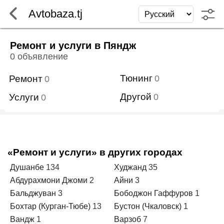
Avtobaza.tj
Ремонт и услуги в Пяндж
0 объявление
Тюнинг
Ремонт
0
0
Другой
Услуги
0
0
«Ремонт и услуги» в других городах
Душанбе
134
Худжанд
35
Абдурахмони Джоми
2
Айни
3
Бальджуван
3
Бободжон Гаффуров
1
Бохтар (Курган-Тюбе)
13
Бустон (Чкаловск)
1
Вандж
1
Варзоб
7