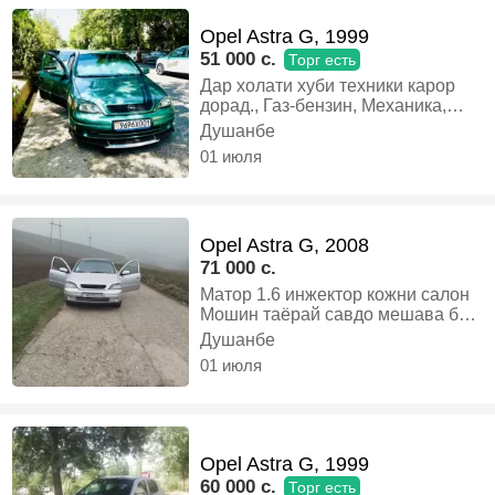
Opel Astra G, 1999
51 000 c.
Торг есть
Дар холати хуби техники карор
дорад., Газ-бензин, Механика,
Хэтчбек
Душанбе
01 июля
Opel Astra G, 2008
71 000 c.
Матор 1.6 инжектор кожни салон
Мошин таёрай савдо мешава бо,
Бензин, Механика, Хэтчбек
Душанбе
01 июля
Opel Astra G, 1999
60 000 c.
Торг есть