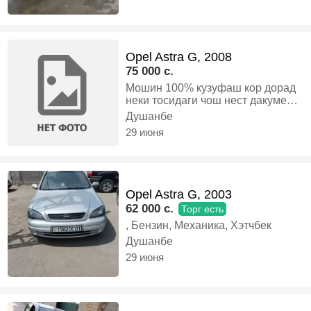
Opel Astra G, 2008
75 000 c.
Мошин 100% кузуфаш кор дорад
неки тосидаги чош нест дакумент
1 сола расход 4 литр ай вагон 1
Душанбе
даст, Дизель, Механика,
29 июня
Универсал
Opel Astra G, 2003
62 000 c.
Торг есть
, Бензин, Механика, Хэтчбек
Душанбе
29 июня