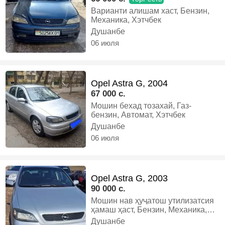
Варианти алишам хаст, Бензин,
Механика, Хэтчбек
Душанбе
06 июля
Opel Astra G, 2004
67 000 c.
Мошин бехад тозахай, Газ-
бензин, Автомат, Хэтчбек
Душанбе
06 июля
Opel Astra G, 2003
90 000 c.
Мошин нав ҳуҷатош утилизатсия
ҳамаш ҳаст, Бензин, Механика,
Хэтчбек
Душанбе