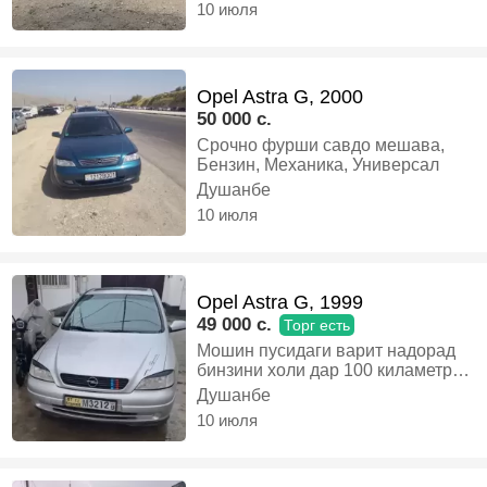
10 июля
Opel Astra G, 2000
50 000 c.
Срочно фурши савдо мешава,
Бензин, Механика, Универсал
Душанбе
10 июля
Opel Astra G, 1999
49 000 c.
Торг есть
Мошин пусидаги варит надорад
бинзини холи дар 100 киламетр 7
л бинзин мехурад ҳуҷат надора
Душанбе
алишам мешавад мебинем
10 июля
варянта, Бензин, Механика,
Хэтчбек