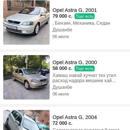
Opel Astra G, 2001
79 000 c.
Торг есть
, Бензин, Механика, Седан
Душанбе
06 июля
Opel Astra G, 2000
58 000 c.
Торг есть
Хамаш навай хуччат тех утил
расход надора мешини хай
мекни, Бензин, Механика,
Душанбе
Хэтчбек
06 июля
Opel Astra G, 2004
72 000 c.