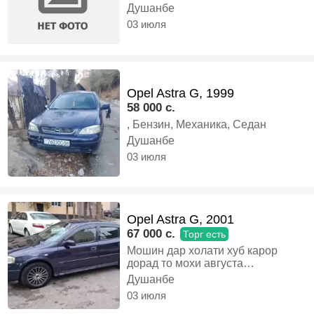
Душанбе
03 июля
Opel Astra G, 1999
58 000 c.
, Бензин, Механика, Седан
Душанбе
03 июля
Opel Astra G, 2001
67 000 c.
Торг есть
Мошин дар холати хуб карор
дорад то мохи августа
дакументош утил Дора кузуф
Душанбе
вапше пусидаги надора гази евро
03 июля
4 чорта кискаи букаги матор
инжектор Варианти алиш Дора