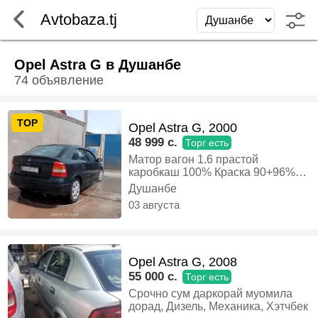
Avtobaza.tj
Opel Astra G в Душанбе
74 объявление
TOP
Opel Astra G, 2000
48 999 c.
Торг есть
Матор вагон 1.6 прастой
каробкаш 100% Краска 90+96%
Балон 86-96% Ҳуҷат дорад 6-
Душанбе
7моҳ Мошин нахаду биги ҳайкун
03 августа
суҳбат бо ватсап марҳамат бо
муомила мекунем, Газ-бензин,
Механика, Хэтчбек
Opel Astra G, 2008
55 000 c.
Торг есть
Срочно сум даркорай муомила
дорад, Дизель, Механика, Хэтчбек