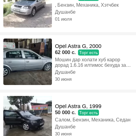
, Бензин, Механика, Хэтчбек
Душанбе
01 июля
Opel Astra G, 2000
62 000 c.
Торг есть
Мошин дар холати хуб карор
дорад 1.6.16 илтимос бехуда занг
назанед. 4. балон. нав.
Душанбе
утилизатся. дорад .дакументош.
30 июня
солон, Газ-бензин, Автомат,
Хэтчбек
Opel Astra G, 1999
50 000 c.
Торг есть
Салом, Бензин, Механика, Седан
Душанбе
30 июня