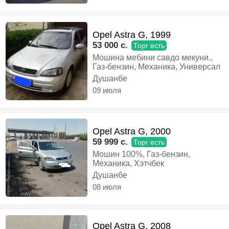
боша бо муомила мекунем,
Бензин, Механика, Хэтчбек
Opel Astra G, 1999
53 000 c.
Торг есть
Мошина мебини савдо мекуни.,
Газ-бензин, Механика, Универсал
Душанбе
09 июля
Opel Astra G, 2000
59 999 c.
Торг есть
Мошин 100%, Газ-бензин,
Механика, Хэтчбек
Душанбе
08 июля
Opel Astra G, 2008