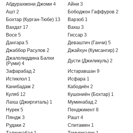
Абдурахмони Джоми
4
Айни
3
Ашт
2
Бободжон Гаффуров
2
Бохтар (Курган-Тюбе)
13
Варзоб
1
Вахдат
17
Вахш
3
Восе
5
Гиссар
3
Дангара
5
Деваштич (Ганчи)
5
Джаббор Расулов
2
Джайхун (Кумсангир)
2
Джалолиддина Балхи
Дусти (Джиликуль)
2
(Руми)
4
Зафарабад
2
Истаравшан
9
Истиклол
1
Исфара
1
Канибадам
2
Кабодиён
2
Куляб
12
Кушониён (Бохтар)
1
Лахш (Джиргиталь)
1
Муминабад
2
Нурек
5
Пенджикент
8
Пяндж
3
Рашт
4
Рудаки
2
Спитамен
1
Таджикабад
1
Темурмалик
1