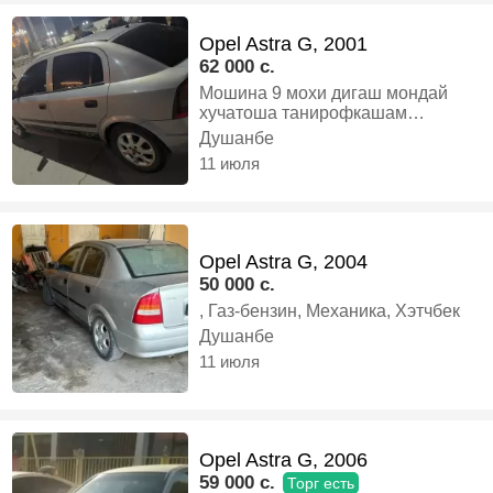
Хэтчбек
Opel Astra G, 2001
62 000 c.
Мошина 9 мохи дигаш мондай
хучатоша танирофкашам
кондисанер ях хамаи чош кор
Душанбе
мекунад 902235353, Газ-бензин,
11 июля
Механика, Хэтчбек
Opel Astra G, 2004
50 000 c.
, Газ-бензин, Механика, Хэтчбек
Душанбе
11 июля
Opel Astra G, 2006
59 000 c.
Торг есть