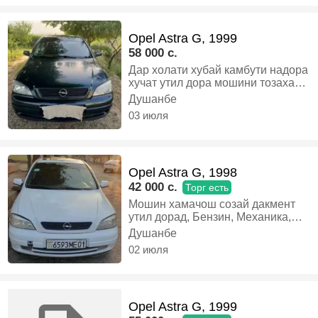
ягон Мерседес или Камри 2 кати,
Газ-бензин, Механика, Хэтчбек
Opel Astra G, 1999
58 000 c.
Дар холати хубай камбути надора
хучат утил дора мошини тозахай
камтар муомила дорад, Бензин,
Душанбе
Механика, Седан
03 июля
Opel Astra G, 1998
42 000 c.
Торг есть
Мошин хамачош созай дакмент
утил дорад, Бензин, Механика,
Хэтчбек
Душанбе
02 июля
Opel Astra G, 1999