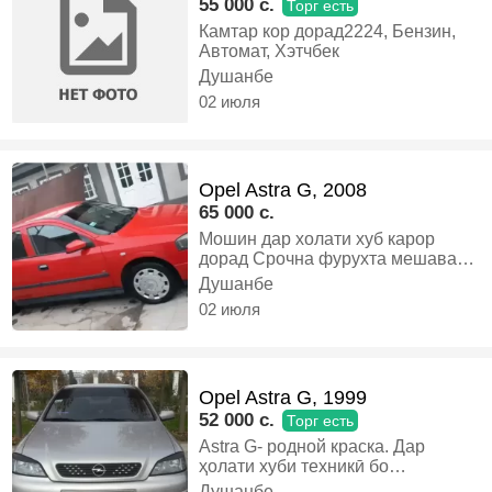
55 000 c.
Торг есть
Камтар кор дорад2224, Бензин,
Автомат, Хэтчбек
Душанбе
02 июля
Opel Astra G, 2008
65 000 c.
Мошин дар холати хуб карор
дорад Срочна фурухта мешавад
Мошинча гарени эконамични,
Душанбе
Бензин, Механика, Хэтчбек
02 июля
Opel Astra G, 1999
52 000 c.
Торг есть
Astra G- родной краска. Дар
ҳолати хуби техникӣ бо
Кондиционер, Ҳуҷҷатҳои солона,
Душанбе