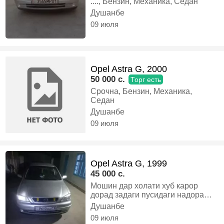
...., Бензин, Механика, Седан
Душанбе
09 июля
Opel Astra G, 2000
50 000 c.
Торг есть
Срочна, Бензин, Механика,
Седан
Душанбе
09 июля
Opel Astra G, 1999
45 000 c.
Мошин дар холати хуб карор
дорад задаги пусидаги надора
нав хучат кадем м4 балон 70% 4
Душанбе
чашка заводской матор звер
09 июля
хадавой тубча Харидор аник