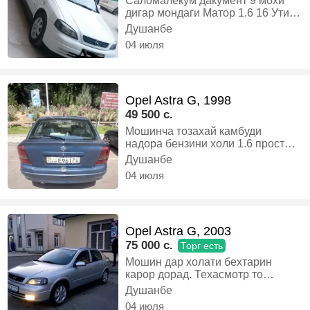
Саломалекум дакумент 9 мохи
дигар мондаги Матор 1.6 16 Утил
Дорад Кандисанер 💯 2 электро
Душанбе
пакет Паследни цена, Бензин,
04 июля
Механика, Универсал
Opel Astra G, 1998
49 500 c.
Мошинча тозахай камбуди
надора бензини холи 1.6 простой,
Бензин, Механика, Хэтчбек
Душанбе
04 июля
Opel Astra G, 2003
75 000 c.
Торг есть
Мошин дар холати бехтарин
карор дорад. Техасмотр то
октябрь..утил дорад..балон нав.
Душанбе
Аккумулятор нав..салон
04 июля