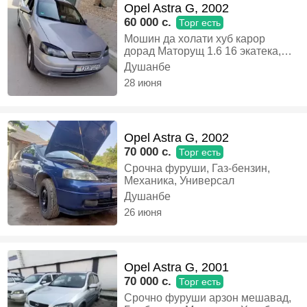
Opel Astra G, 2002
60 000 c.
Торг есть
Мошин да холати хуб карор
дорад Маторущ 1.6 16 экатека,
Газ-бензин, Механика, Хэтчбек
Душанбе
28 июня
Opel Astra G, 2002
70 000 c.
Торг есть
Срочна фуруши, Газ-бензин,
Механика, Универсал
Душанбе
26 июня
Opel Astra G, 2001
70 000 c.
Торг есть
Срочно фуруши арзон мешавад,