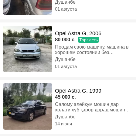
Душанбе
01 августа
Opel Astra G, 2006
80 000 c.
Торг есть
Продам свою машину, машина в
хорошем состоянии без
вложений. Если у вас есть
Душанбе
машины на обмен предложите
01 августа
посмотрим, Газ, Механика,
Универсал
Opel Astra G, 1999
45 000 c.
Салому алейкум мошин дар
ҳолати хуб қарор дорад мошин
ягон камбуди надора хучати
Душанбе
солона то мохи феврала дорад
14 июля
утилизация дорад бо арзон
мешавад, Газ-бензин, Механика,