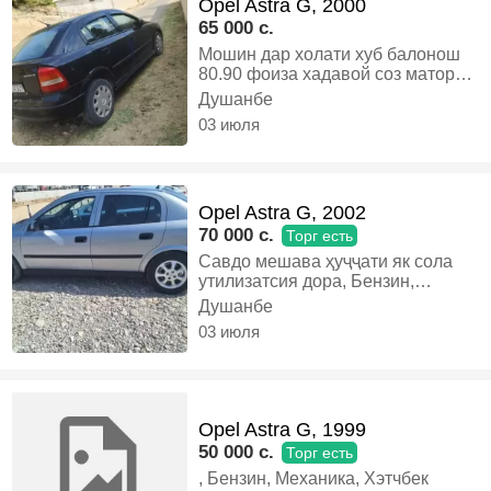
Opel Astra G, 2000
65 000 c.
Мошин дар холати хуб балонош
80.90 фоиза хадавой соз матор
каробка звер утил дакумент дора
Душанбе
хулас мошин хаматараф ачоибот
03 июля
сумдаркор, Газ-бензин, Механика,
Седан
Opel Astra G, 2002
70 000 c.
Торг есть
Савдо мешава ҳуҷҷати як сола
утилизатсия дора, Бензин,
Механика, Хэтчбек
Душанбе
03 июля
Opel Astra G, 1999
50 000 c.
Торг есть
, Бензин, Механика, Хэтчбек