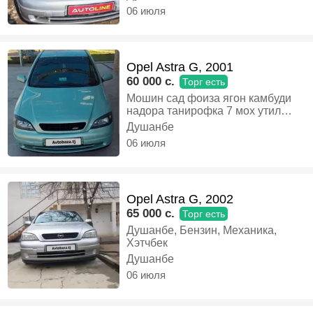
06 июля
Opel Astra G, 2001
60 000 c.
Торг есть
Мошин сад фоиза ягон камбуди
надора танирофка 7 мох утил
хучат надора матор зверай бо
Душанбе
муомила дора, Газ-бензин,
06 июля
Механика, Хэтчбек
Opel Astra G, 2002
65 000 c.
Торг есть
Душанбе, Бензин, Механика,
Хэтчбек
Душанбе
06 июля