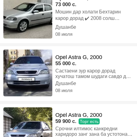
73 000 c.
Мошин дар холати Бехтарин
карор дорад ✔️ 2008 солш
Полный Барои хдм таёр кадагийм
Душанбе
Маладиёжный ✔️ Матор 1.6
08 июля
Инжектор Звер вагон задм 1 мох
шид Оли газа дидаги Нест ✔️
Техпаспорт то 31.12.2024 солона
Opel Astra G, 2000
✔️ Утилизация дора ✔️ Печка
55 000 c.
кансанер дора ✔️ Чихолои Нав ✔️
Састаени зур карор дорад
4 Диска Пачка ✔️ Паталок полный
хучатош тамом шудаги савдо дар
назди мошин., Газ-бензин,
Душанбе
Аликантара ✔️ Рул под заказ
Механика, Хэтчбек
08 июля
духтагияй Дизайн ✔️ Пеш кафо
Камера запис мекна ✔️ Манитор
Андроид ✔️ Дачик патронык 4та
Opel Astra G, 2000
овоз мета задный хода✔️
59 900 c.
Торг есть
Самбуфел Spioner HD аригинал
Срочни илтимос канкредни
✔️ 4калонкои резини ай даро
харидоро занг зана ба устотона