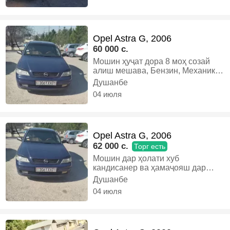
тоза..задаги надора..кондиционер
яхххх. харидори конкретно занг
зана. Бехуда гаранг накунед
илтимос, Бензин, Механика,
Opel Astra G, 2006
Хэтчбек
60 000 c.
Мошин ҳуҷат дора 8 моҳ созай
алиш мешава, Бензин, Механика,
Хэтчбек
Душанбе
04 июля
Opel Astra G, 2006
62 000 c.
Торг есть
Мошин дар ҳолати хуб
кандисанер ва ҳамаҷояш дар
ҳалати зур, Бензин, Механика,
Душанбе
Хэтчбек
04 июля