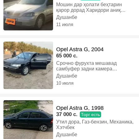
Мошин дар ҳолати беҳтарин
қарор дорад Харидори аниқ
бошад занг занед, Бензин,
Душанбе
Механика, Хэтчбек
11 июля
Opel Astra G, 2004
65 000 c.
Срочно фурухта мешавад
самбуфер задни камера
магнитофон сесур лабавой
Душанбе
антиблик утилизация танировка 6
10 июля
мох хучати солона 11мох камбуди
надора, Газ-бензин, Механика,
Хэтчбек
Opel Astra G, 1998
37 000 c.
Торг есть
Утил дора, Газ-бензин, Механика,
Хэтчбек
Душанбе