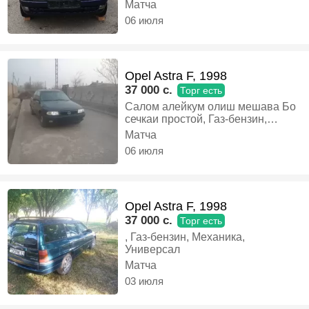
таёр карда будам акам як мошини
Матча
дигар гирифтай гуфтам ина
06 июля
фурушам акама ёрдам тиям.,
Бензин, Механика, Хэтчбек
Opel Astra F, 1998
37 000 c.
Торг есть
Салом алейкум олиш мешава Бо
сечкаи простой, Газ-бензин,
Механика, Седан
Матча
06 июля
Opel Astra F, 1998
37 000 c.
Торг есть
, Газ-бензин, Механика,
Универсал
Матча
03 июля