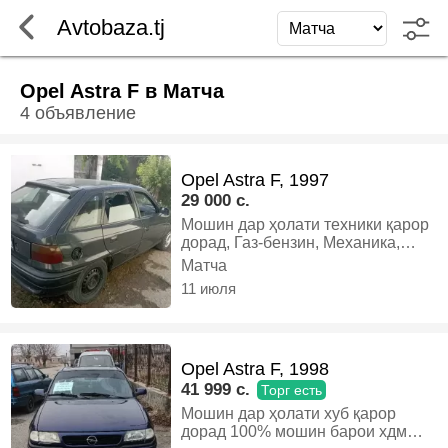
Avtobaza.tj
Opel Astra F в Матча
4 объявление
Opel Astra F, 1997
29 000 c.
Мошин дар ҳолати техники қарор
дорад, Газ-бензин, Механика,
Хэтчбек
Матча
11 июля
Opel Astra F, 1998
41 999 c.
Торг есть
Мошин дар ҳолати хуб қарор
дорад 100% мошин барои хдм