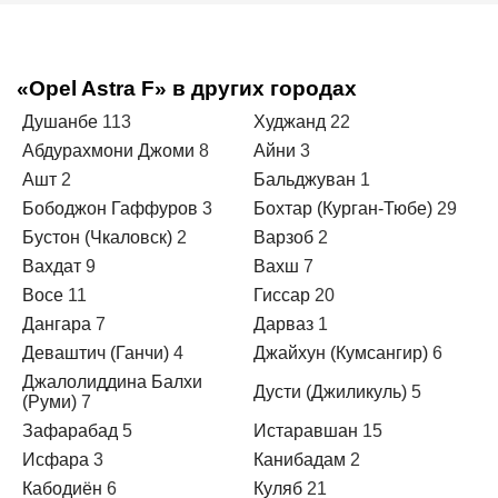
«Opel Astra F» в других городах
Душанбе
113
Худжанд
22
Абдурахмони Джоми
8
Айни
3
Ашт
2
Бальджуван
1
Бободжон Гаффуров
3
Бохтар (Курган-Тюбе)
29
Бустон (Чкаловск)
2
Варзоб
2
Вахдат
9
Вахш
7
Восе
11
Гиссар
20
Дангара
7
Дарваз
1
Деваштич (Ганчи)
4
Джайхун (Кумсангир)
6
Джалолиддина Балхи
Дусти (Джиликуль)
5
(Руми)
7
Зафарабад
5
Истаравшан
15
Исфара
3
Канибадам
2
Кабодиён
6
Куляб
21