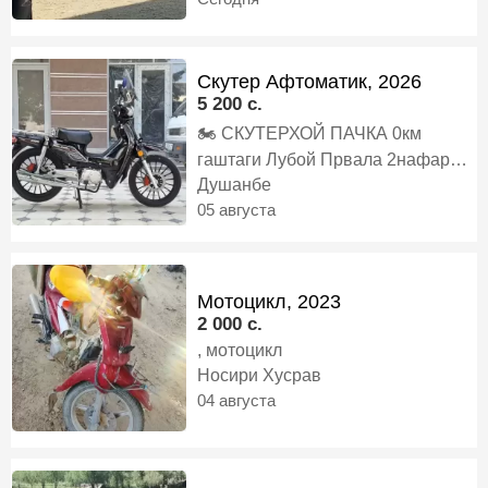
меги, персональный транспортер
Скутер Афтоматик, 2026
5 200 c.
🏍️ СКУТЕРХОЙ ПАЧКА 0км
гаштаги Лубой Првала 2нафар
Мерояд Запчаст Устошам Хаст 3л
Душанбе
⛽️ Бензин дар 100км Мегарда То
05 августа
100да медава 300кг вазна мгира,
скутер
Мотоцикл, 2023
2 000 c.
, мотоцикл
Носири Хусрав
04 августа