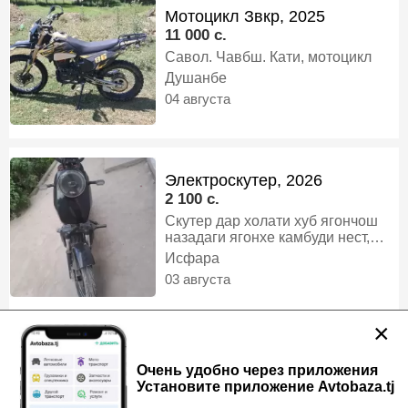
Мотоцикл Звкр, 2025
11 000 c.
Савол. Чавбш. Кати, мотоцикл
Душанбе
04 августа
Электроскутер, 2026
2 100 c.
Скутер дар холати хуб ягончош
назадаги ягонхе камбуди нест,
скутер
Исфара
03 августа
×
Мотороллер, 2024
Очень удобно через приложения
10 400 c.
Установите приложение Avtobaza.tj
Гурузпадёмаш 700.800кг