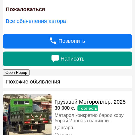
Пожаловаться
Все объявления автора
Позвонить
Написать
Open Popup
Похожие объявления
Грузавой Мотороллер, 2025
30 000 c.
Торг есть
Матарол конкретно барои кору
борай 2 тонага панижни
Павишени мост матор мошин
Дангара
камлетасияи фул мегири рахмат
Сегодня