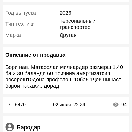
Год выпуска
2026
персональный
Тип техники
транспортер
Марка
Другая
Описание от продавца
Бори нав. Матаролаи милиардер размерш 1.40
ба 2.30 баланди 60 приҷина амартизатсия
ресорош10дона профелош 10ба5 1ҷои нишаст
барои пасажир дорад
ID:
16470
02 июля, 22:24
94
Бародар