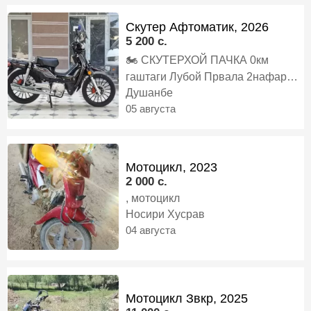
Скутер Афтоматик, 2026
5 200 c.
🏍️ СКУТЕРХОЙ ПАЧКА 0км
гаштаги Лубой Првала 2нафар
Мерояд Запчаст Устошам Хаст 3л
Душанбе
⛽️ Бензин дар 100км Мегарда То
05 августа
100да медава 300кг вазна мгира,
скутер
Мотоцикл, 2023
2 000 c.
, мотоцикл
Носири Хусрав
04 августа
Мотоцикл Звкр, 2025