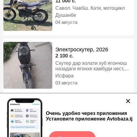
11 000 c.
Савол. Чавбш. Кати, мотоцикл
Душанбе
04 августа
Электроскутер, 2026
2 100 c.
Скутер дар холати хуб ягончош
назадаги ягонхе камбуди нест,
скутер
Исфара
03 августа
×
Мотороллер, 2024
Очень удобно через приложения
10 400 c.
Установите приложение Avtobaza.tj
Гурузпадёмаш 700.800кг
Аккумулятор 6 дона дорад Хама
намуди муравей дорам Сифаташ
Душанбе