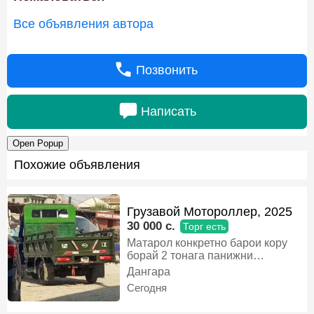
Все объявления автора
Позвонить
Написать
Open Popup
Похожие объявления
Грузавой Мотороллер, 2025
30 000 c.
Торг есть
Матарол конкретно барои кору
борай 2 тонага панижни
Павишени мост матор мошин
Дангара
камлетасияи фул мегири рахмат
Сегодня
меги, персональный транспортер