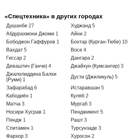
«Спецтехника» в других городах
Душанбе
27
Худжанд
5
Абдурахмони Джоми
1
Айни
2
Бободжон Гаффуров
1
Бохтар (Курган-Тюбе)
10
Вахдат
5
Восе
4
Гиссар
2
Дангара
2
Деваштич (Ганчи)
4
Джайхун (Кумсангир)
3
Джалолиддина Балхи
Дусти (Джиликуль)
5
(Руми)
1
Зафарабад
6
Истаравшан
5
Кабодиён
1
Куляб
2
Матча
3
Мургаб
3
Носири Хусрав
1
Пенджикент
5
Пяндж
1
Рашт
3
Спитамен
1
Турсунзаде
3
Фархор
3
Хуросон
2