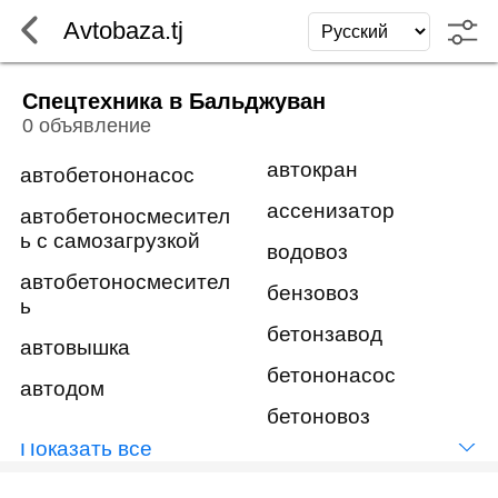
Avtobaza.tj
Спецтехника в Бальджуван
0 объявление
автокран
автобетононасос
ассенизатор
автобетоносмесител
ь с самозагрузкой
водовоз
автобетоносмесител
бензовоз
ь
бетонзавод
автовышка
бетононасос
автодом
бетоновоз
Показать всё