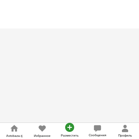
Газ-бензин, Автомат, Универсал
Сообщения
Разместить
Профиль
Avtobaza.tj
Избранное