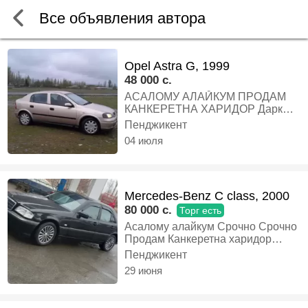
Все объявления автора
Opel Astra G, 1999
48 000 c.
АСАЛОМУ АЛАЙКУМ ПРОДАМ
КАНКЕРЕТНА ХАРИДОР Даркор
занг занед Дакмтош солона
Пенджикент
электропакет дорад Канисанер
04 июля
дорад Газ евро4 Дар назди
мошин савдо мешад мошин ягон
кабуди надорад Продам бо
момилай хуб дорад, Газ-бензин,
Mercedes-Benz C class, 2000
Механика, Хэтчбек
80 000 c.
Торг есть
Асалому алайкум Срочно Срочно
Продам Канкеретна харидор
Даркор бо момила хуб савдо
Пенджикент
мешад.Афтамат-ка
29 июня
Д+2Элктропакет канисанер дорад
Газ евро4 Дар назди мошин
савдо Срочно фурухта мешад.,