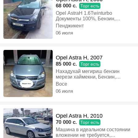
68 000 c.
Торг есть
Opel AstraH 1.6Twinturbo
Документы 100%, Бензин,
Механика, Универсал
Пенджикент
06 июля
Opel Astra H, 2007
85 000 c.
Торг есть
Нахадухай мегириш бензин
мерези хаймекни, Бензин,
Механика, Универсал
Восе
06 июля
Opel Astra H, 2010
70 000 c.
Торг есть
Машина в идеальном состоянии
вложении не требуется,