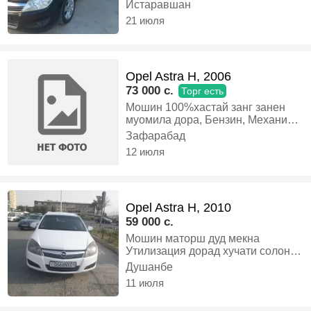
Истаравшан
21 июля
Opel Astra H, 2006
73 000 c.
Торг есть
Мошин 100%хастай занг занен
муомила дора, Бензин, Механика,
Универсал
Зафарабад
12 июля
Opel Astra H, 2010
59 000 c.
Мошин маторш дуд мекна
Утилизация дорад хучати солона
дорад кондиционер❄💨❄💨,
Душанбе
Дизель, Автомат, Универсал
11 июля