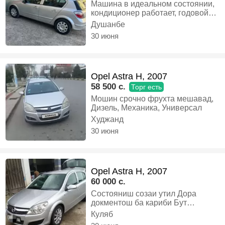
Машина в идеальном состоянии,
кондиционер работает, годовой
документ, утилизация имеется.,
Душанбе
Бензин, Механика, Хэтчбек
30 июня
Opel Astra H, 2007
58 500 c.
Торг есть
Мошин срочно фрухта мешавад,
Дизель, Механика, Универсал
Худжанд
30 июня
Opel Astra H, 2007
60 000 c.
Состояниш созаи утил Дора
докментош ба кариби Бут
мешава. Нав матори 1.8 кабрга
Куляб
задмш кам кам масла мехра.