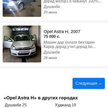
дорад матор1.6 беванус 100%
кондиционер яхча утилизация
Душанбе
дорад, Газ-бензин, Механика,
29 июня
Универсал
Opel Astra H, 2007
75 000 c.
Мошин дар холати бехтарин
Карор дорад утил дорад бо
МУОМИЛА мешавад, Бензин,
Душанбе
Механика, Универсал
28 июня
Следующая →
«Opel Astra H» в других городах
Душанбе
25
Худжанд
19