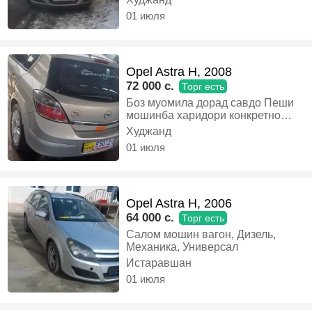
конкиретни занг занад бехуда
01 июля
занг назанед, Бензин, Механика,
Хэтчбек
Opel Astra H, 2008
72 000 c.
Торг есть
Боз муомила дорад савдо Пеши
мошинба харидори конкретно
занг занед, Бензин, Механика,
Худжанд
Хэтчбек
01 июля
Opel Astra H, 2006
64 000 c.
Торг есть
Салом мошин вагон, Дизель,
Механика, Универсал
Истаравшан
01 июля