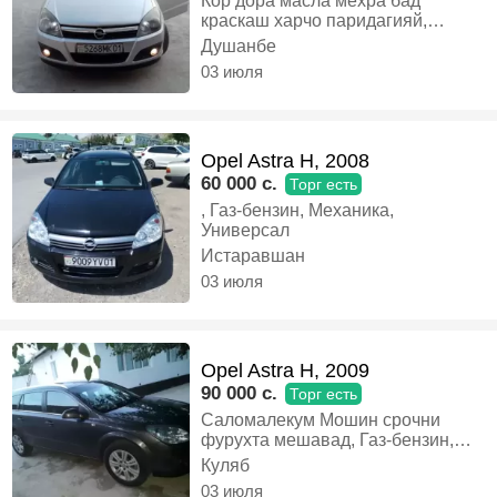
Кор дора масла мехра бад
краскаш харчо паридагияй,
Бензин, Механика, Хэтчбек
Душанбе
03 июля
Opel Astra H, 2008
60 000 c.
Торг есть
, Газ-бензин, Механика,
Универсал
Истаравшан
03 июля
Opel Astra H, 2009
90 000 c.
Торг есть
Саломалекум Мошин срочни
фурухта мешавад, Газ-бензин,
Механика, Универсал
Куляб
03 июля