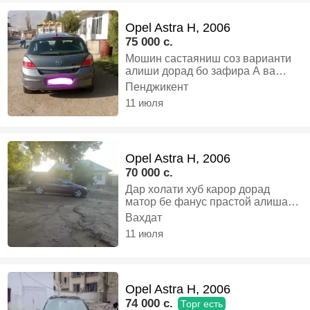
Opel Astra H, 2006
75 000 c.
Мошин састаяниш соз варианти
алиши дорад бо зафира А ва
зафира Б наличкаам дорад бо
Пенджикент
савдо мешавад, Бензин,
11 июля
Механика, Хэтчбек
Opel Astra H, 2006
70 000 c.
Дар холати хуб карор дорад
матор бе фанус прастой алишам
меша верятора мебинем, Бензин,
Вахдат
Механика, Хэтчбек
11 июля
Opel Astra H, 2006
74 000 c.
Торг есть