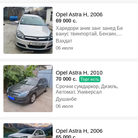
Opel Astra H, 2006
69 000 c.
Харидори аник занг занед Бе
ванус твинпортай, Бензин,
Механика, Универсал
Вахдат
06 июля
Opel Astra H, 2010
70 000 c.
Торг есть
Срочни сумдаркор, Дизель,
Автомат, Универсал
Душанбе
06 июля
Opel Astra H, 2006
65 000 c.