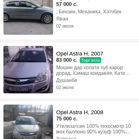
57 000 c.
, Бензин, Механика, Хэтчбек
Яван
02 июля
Opel Astra H, 2007
83 000 c.
Торг есть
Мошин дар холати хуб карор
дорад. Хамаш коидавия. Кати
усто. Бие бинш алишан мещава.
Душанбе
Варияти алищирам дора, Бензин,
02 июля
Механика, Универсал
Opel Astra H, 2008
75 000 c.
Утилизатсия 100% техосмотр 10
мох баллоно 90% кузуф 100%
вагон як даст гаштаги харидори
Худжанд