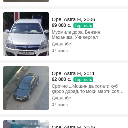
Opel Astra H, 2006
69 000 c.
Торг есть
Муомила дора, Бензин,
Механика, Универсал
Душанбе
07 июля
Opel Astra H, 2011
62 000 c.
Торг есть
Срочно ...Мошин да ҳолати хуб
қарор дорад, то моҳи марти соли
2026 ҳуҷат дора утилизатсия
Душанбе
дора канесанер ях, камтар
07 июля
муомила дорад, Газ-бензин,
Механика, Седан
Opel Astra H, 2006