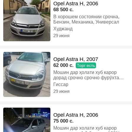
Opel Astra H, 2006
68 500 c.
В хорошем состоянии срочна,
Бензин, Механика, Универсал
Худжанд
29 июня
Opel Astra H, 2007
62 000 c.
Торг есть
Мошин дар ҳолати хуб карор
дорад срочно срочно фурӯхта
мешавад, Газ-бензин, Механика,
Гиссар
Универсал
29 июня
Opel Astra H, 2006
75 000 c.
Мошин дар холати хуб карор