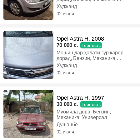
Универсал
Худжанд
02 июля
Opel Astra H, 2008
70 000 c.
Торг есть
Мошин дар ҳолати зур қарор
дорад, Бензин, Механика,
Универсал
Худжанд
02 июля
Opel Astra H, 1997
30 000 c.
Торг есть
Муомила дора, Бензин,
Механика, Универсал
Душанбе
02 июля