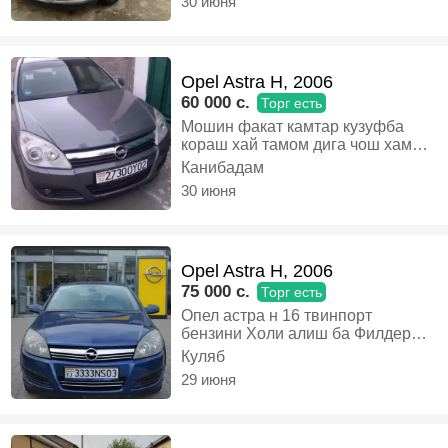
30 июня
Сабаби фрушиш мошин ховаи
кулобда., Бензин, Механика,
Хэтчбек
Opel Astra H, 2006
60 000 c.
Торг есть
Мошин факат камтар кузуфба
кораш хай тамом дига чош хамаш
нав караги утил тех хай, Дизель,
Канибадам
Механика, Универсал
30 июня
Opel Astra H, 2006
75 000 c.
Торг есть
Опел астра н 16 твинпорт
бензини Холи алиш ба Филдер
гибрид, Бензин, Механика,
Куляб
Универсал
29 июня