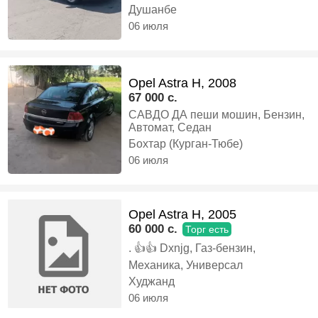
реальном покупателю, сделаем
Душанбе
скидку. Документы все на год,
06 июля
Дизель, Механика, Универсал
Opel Astra H, 2008
67 000 c.
САВДО ДА пеши мошин, Бензин,
Автомат, Седан
Бохтар (Курган-Тюбе)
06 июля
Opel Astra H, 2005
60 000 c.
Торг есть
. 👍👍 Dxnjg, Газ-бензин,
Механика, Универсал
Худжанд
06 июля