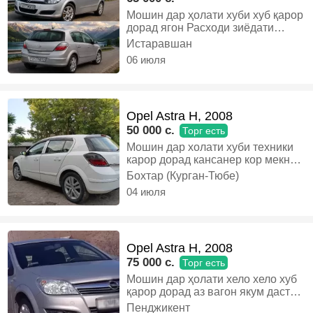
Мошин дар ҳолати хуби хуб қарор
дорад ягон Расходи зиёдати
надорад матор 1.6 тринпорт бе
Истаравшан
ванус, Газ-бензин, Механика,
06 июля
Хэтчбек
Opel Astra H, 2008
50 000 c.
Торг есть
Мошин дар холати хуби техники
карор дорад кансанер кор мекна
матор 18 кабурга варянти алиш
Бохтар (Курган-Тюбе)
мешава таёта карола маслихат
04 июля
мекнем, Бензин, Механика,
Хэтчбек
Opel Astra H, 2008
75 000 c.
Торг есть
Мошин дар ҳолати хело хело хуб
қарор дорад аз вагон якум даст
2моҳ шуд ягон кораш нест фақат
Пенджикент