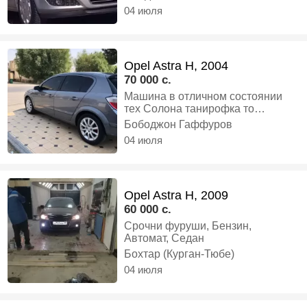
мегири газ мети, Бензин,
04 июля
Механика, Хэтчбек
Opel Astra H, 2004
70 000 c.
Машина в отличном состоянии
тех Солона танирофка то
сентиябр матор хадавой 💯%,
Бободжон Гаффуров
Бензин, Механика, Хэтчбек
04 июля
Opel Astra H, 2009
60 000 c.
Срочни фуруши, Бензин,
Автомат, Седан
Бохтар (Курган-Тюбе)
04 июля