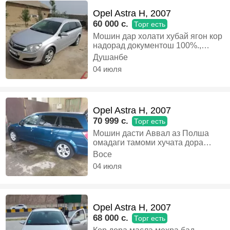
Opel Astra H, 2007
60 000 c.
Торг есть
Мошин дар холати хубай ягон кор
надорад документош 100%.,
Дизель, Механика, Универсал
Душанбе
04 июля
Opel Astra H, 2007
70 999 c.
Торг есть
Мошин дасти Аввал аз Полша
омадаги тамоми хучата дора
10.01.25 хучат кадагияй 10.01.26
Восе
тамом мешавад, Газ-бензин,
04 июля
Механика, Универсал
Opel Astra H, 2007
68 000 c.
Торг есть