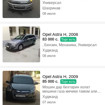
Универсал
Шахринав
08 июля
Opel Astra H, 2008
83 000 c.
Торг есть
, Бензин, Механика, Универсал
Худжанд
08 июля
Opel Astra H, 2009
85 000 c.
Торг есть
Мошин дар бехтарин холат
мешини газа мечики тамом алиш
хаст, Бензин, Механика,
Худжанд
Универсал
07 июля