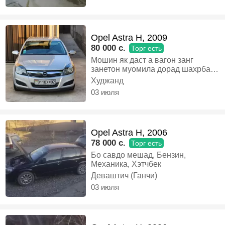
Opel Astra H, 2009
80 000 c.
Торг есть
Мошин як даст а вагон занг
занетон муомила дорад шахрба
гаштаги, Бензин, Механика,
Худжанд
Универсал
03 июля
Opel Astra H, 2006
78 000 c.
Торг есть
Бо савдо мешад, Бензин,
Механика, Хэтчбек
Деваштич (Ганчи)
03 июля