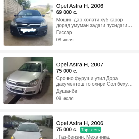
Opel Astra H, 2006
69 000 c.
Мошин дар холати хуб карор
дорад умуман задаги пусидаги
надорад устотона оварда бинед
Гиссар
дакументош то 10 мохаги 2025
08 июля
мошин як даст гаштаги бо камтар
арзон мешад алиш намешад, Газ-
бензин, Механика, Хэтчбек
Opel Astra H, 2007
75 000 c.
Срочно фуруши утил Дора
дакументош то охири Сол бехуда
занг назанед, Бензин, Механика,
Душанбе
Универсал
08 июля
Opel Astra H, 2006
75 000 c.
Торг есть
, Газ-бензин, Механика,