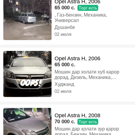
Opel Astra H, 2006
65 000 c.
Торг есть
, Газ-бензин, Механика,
Универсал
Душанбе
02 июля
Opel Astra H, 2006
65 000 c.
Мошин дар холати хуб карор
дорад, Дизель, Механика,
Универсал
Худжанд
02 июля
Opel Astra H, 2008
70 000 c.
Торг есть
Мошин дар ҳолати зур қарор
дорад, Бензин, Механика,