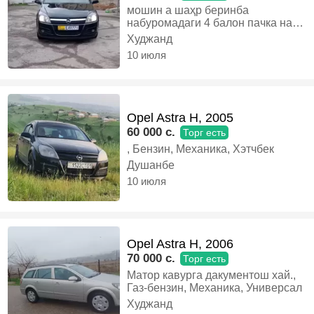
мошин а шаҳр беринба
набуромадаги 4 балон пачка нав
палирофка шудаги мегири факат
Худжанд
хай мекуни тамом, Газ-бензин,
10 июля
Механика, Универсал
Opel Astra H, 2005
60 000 c.
Торг есть
, Бензин, Механика, Хэтчбек
Душанбе
10 июля
Opel Astra H, 2006
70 000 c.
Торг есть
Матор кавурга дакументош хай.,
Газ-бензин, Механика, Универсал
Худжанд