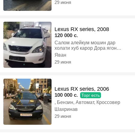
29 июня
Lexus RX series, 2008
120 000 c.
Салом алейкум мошин дар
холати хуб карор Дора ягон
канбуди надора мошин ду ведеай
Яван
расход 12 13 ай и боло намехура
29 июня
гарантиш метем ягон кандаги
даридаги задаги надора кансанер
яхай сум даркорай ягон мошини
арзон боша болои сум мегирем,
Бензин, Автомат, Кроссовер
Lexus RX series, 2006
100 000 c.
Торг есть
, Бензин, Автомат, Кроссовер
Шахринав
29 июня