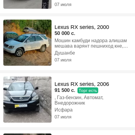
запаска хулоса хама тарафа биен
07 июля
бинен мошина, Бензин, Автомат,
Кроссовер
Lexus RX series, 2000
50 000 c.
Мошин камбуди надора алишам
мешава варянт пешниход кне,
Газ-бензин, Автомат, Кроссовер
Душанбе
07 июля
Lexus RX series, 2006
91 500 c.
Торг есть
, Газ-бензин, Автомат,
Внедорожник
Исфара
07 июля