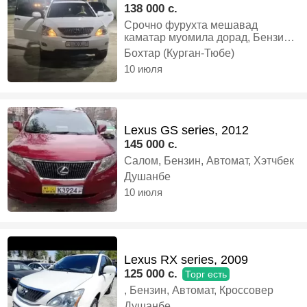
138 000 c.
Срочно фурухта мешавад
каматар муомила дорад, Бензин,
Автомат, Кроссовер
Бохтар (Курган-Тюбе)
10 июля
Lexus GS series, 2012
145 000 c.
Салом, Бензин, Автомат, Хэтчбек
Душанбе
10 июля
Lexus RX series, 2009
125 000 c.
Торг есть
, Бензин, Автомат, Кроссовер
Душанбе