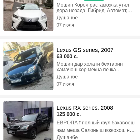
Мошин Корея растаможка утил
дора нозада, Гибрид, Автомат,
Внедорожник
Душанбе
07 июля
Lexus GS series, 2007
63 000 c.
Мошин дар холати бехтарин
хамачош кор мекна печка
кансанер мулти рули дутарафа
Душанбе
абагрев сидены сиденихо лифт
07 июля
рул лифт даре сентрзамок
манитор задны камера Стар стоп
хучат утил хамаш хаст охири нарх
вариянти алиширам мебинем,
Lexus RX series, 2008
Бензин, Автомат, Седан
125 000 c.
ЕВРОПА ❗️ полный фул бакавоёш
чам меша Салоныш кожохош нав
расходош кадаги 4 диска нав
Душанбе