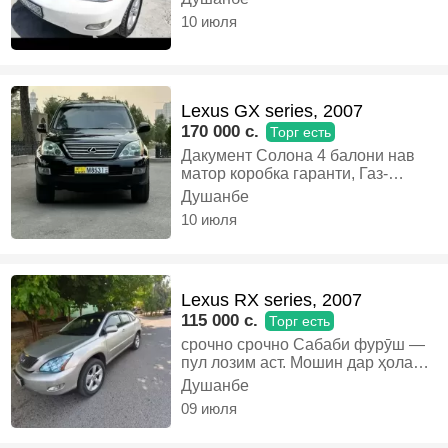
10 июля
Lexus GX series, 2007
170 000 c.
Торг есть
Дакумент Солона 4 балони нав
матор коробка гаранти, Газ-
бензин, Автомат, Кроссовер
Душанбе
10 июля
Lexus RX series, 2007
115 000 c.
Торг есть
срочно срочно Сабаби фурӯш —
пул лозим аст. Мошин дар ҳолати
аъло: Салони чармии сиёҳ,
Душанбе
гармкунии курсӣ, люк. Ҳама
09 июля
равғанҳо 100% Коробкаи автомат
100% Салон тоза ҳуҷҷатҳои нав,