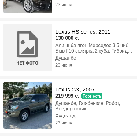
23 июня
Lexus HS series, 2011
130 000 c.
Али ш ба ягон Мерседес 3.5 чиб.
Бмв f 10 солярка 2 куба, Гибрид,
Автомат, Седан
Душанбе
23 июня
Lexus GX, 2007
219 999 c.
Торг есть
Душанбе, Газ-бензин, Робот,
Внедорожник
Худжанд
23 июня