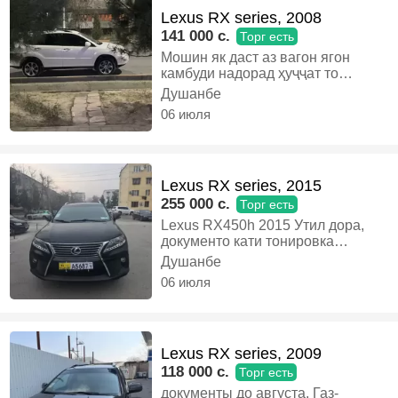
Lexus RX series, 2008
141 000 c.
Торг есть
Мошин як даст аз вагон ягон
камбуди надорад ҳуҷҷат то
сентябр, Бензин, Автомат,
Душанбе
Кроссовер
06 июля
Lexus RX series, 2015
255 000 c.
Торг есть
Lexus RX450h 2015 Утил дора,
документо кати тонировка
солона. Балоно Мишлен дар
Душанбе
ҳолати хуб. Мотор, коробка,
06 июля
гибрид дар ҳолати хуби корӣ.
Якум дастай. Кузов нозадахай
Комплектация – Full: - Кожанный
салон цвета «Мандарин» -
Lexus RX series, 2009
Система Start/Stop - Датчики
слепых зон - Электрорегулировка
118 000 c.
Торг есть
руля - Передние сиденья с
документы до августа, Газ-