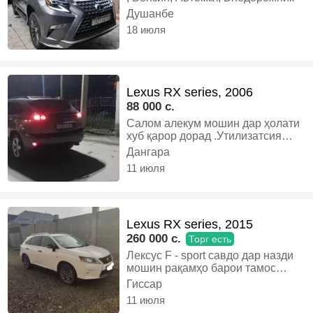
Душанбе
18 июля
Lexus RX series, 2006
88 000 c.
Салом алекум мошин дар ҳолати
хуб қарор дорад .Утилизатсия
дорад ,ҳуҷати солона ,танирофка
Дангара
солона дорад. Муомила дорад
11 июля
дар назди мошин. Дар ҳамин
номерҳо занг занед, Бензин,
Автомат, Кроссовер
Lexus RX series, 2015
260 000 c.
Торг есть
Лексус F - sport савдо дар назди
мошин рақамҳо барои тамос
900414044, Бензин, Автомат,
Гиссар
Кроссовер
11 июля