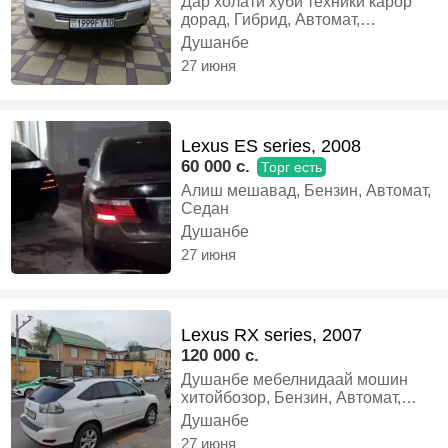
Дар холати хуби техники карор
дорад, Гибрид, Автомат,
Кроссовер
Душанбе
27 июня
Lexus ES series, 2008
60 000 c.
Торг есть
Алиш мешавад, Бензин, Автомат,
Седан
Душанбе
27 июня
Lexus RX series, 2007
120 000 c.
Душанбе мебелнидаай мошин
хитойбозор, Бензин, Автомат,
Кроссовер
Душанбе
27 июня