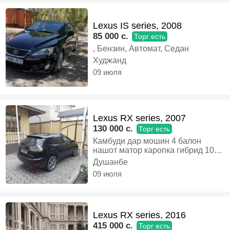
камтар савдо мешад утилизация
низ ҳаст. шахсони воқеӣ ва ҷиддӣ
занг занед. Илтимос, вақти маро
Lexus IS series, 2008
бо саволҳои холӣ нагиранд.
85 000 c.
Торг есть
гуфтушунид: дар ҷои фурӯш, Газ-
бензин, Автомат, Кроссовер
, Бензин, Автомат, Седан
Худжанд
09 июля
Lexus RX series, 2007
130 000 c.
Торг есть
Камбуди дар мошин 4 балон
нашот матор каропка гибрид 100
гарантия 937 33 34 88 тл, Гибрид,
Душанбе
Автомат, Кроссовер
09 июля
Lexus RX series, 2016
415 000 c.
Торг есть