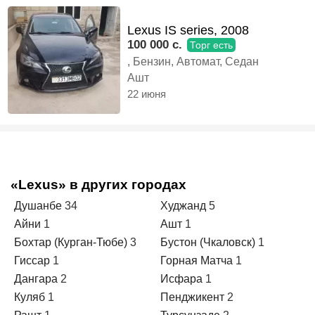
Lexus IS series, 2008
100 000 c.
Торг есть
, Бензин, Автомат, Седан
Ашт
22 июня
«Lexus» в других городах
Душанбе
34
Худжанд
5
Айни
1
Ашт
1
Бохтар (Курган-Тюбе)
3
Бустон (Чкаловск)
1
Гиссар
1
Горная Матча
1
Дангара
2
Исфара
1
Куляб
1
Пенджикент
2