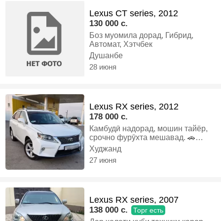
Lexus CT series, 2012
130 000 c.
Боз муомила дорад, Гибрид,
Автомат, Хэтчбек
Душанбе
28 июня
Lexus RX series, 2012
178 000 c.
Камбудӣ надорад, мошин тайёр,
срочно фурӯхта мешавад. 🚗
Lexus RX 350 — фурӯхта
Худжанд
мешавад 📅 Сол: 2012 🎨 Ранг:
27 июня
сафед (трохкампанти) ⚙️
Муҳаррик: 3.5 бензин + газ 🕹
Қуттии суръат: автомат 🚙
Привод: 4×4 ✅ Ҳолати мошин хуб
Lexus RX series, 2007
✅ Салон тоза ✅ Ҳуҷҷатҳо 100%,
138 000 c.
Торг есть
Газ-бензин, Автомат, Кроссовер