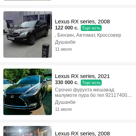
Lexus RX series, 2008
122 000 c.
Торг есть
, Бензин, Автомат, Кроссовер
Душанбе
11 июля
Lexus RX series, 2021
330 000 c.
Торг есть
Срочно фурухта мешавад
малумоти пура бо тел 921174008,
Бензин, Автомат, Кроссовер
Душанбе
11 июля
Lexus RX series, 2008