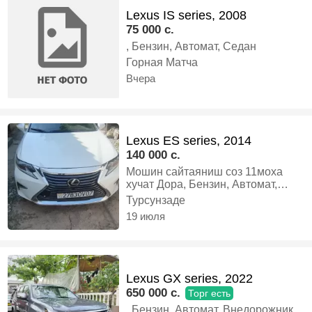
Lexus IS series, 2008
75 000 c.
, Бензин, Автомат, Седан
Горная Матча
Вчера
Lexus ES series, 2014
140 000 c.
Мошин сайтаяниш соз 11моха
хучат Дора, Бензин, Автомат,
Седан
Турсунзаде
19 июля
Lexus GX series, 2022
650 000 c.
Торг есть
, Бензин, Автомат, Внедорожник