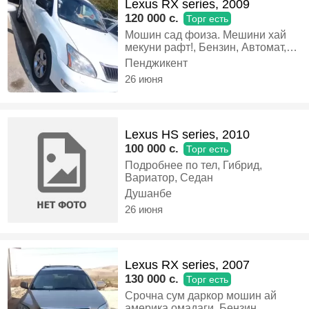
Lexus RX series, 2009
120 000 c.
Торг есть
Мошин сад фоиза. Мешини хай
мекуни рафт!, Бензин, Автомат,
Внедорожник
Пенджикент
26 июня
Lexus HS series, 2010
100 000 c.
Торг есть
Подробнее по тел, Гибрид,
Вариатор, Седан
Душанбе
26 июня
Lexus RX series, 2007
130 000 c.
Торг есть
Срочна сум даркор мошин ай
америка омадаги, Бензин,