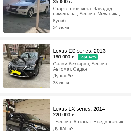
35 000 c.
Стартер тов мета, Завадид
намешава., Бензин, Механика,
Седан
Куляб
24 июня
Lexus ES series, 2013
160 000 c.
Торг есть
Салом бехтарин, Бензин,
Автомат, Седан
Душанбе
23 июня
Lexus LX series, 2014
220 000 c.
, Бензин, Автомат, Внедорожник
Душанбе