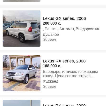
Lexus GX series, 2006
200 000 c.
, Бензин, Автомат, Внедорожник
Душанбе
06 июля
Lexus RX series, 2008
168 000 c.
Бародаро, илтимос то охираша
хонед. Цена соответствует
состоянию машины. Состояние
Худжанд
во много раз лучше "вагона" и
04 июля
никаких сюрпризов нет. Машина
для семьи, комфорт и
безопасность. Нигде не подведет!
Вложений не требует. Куплено и
Lexus RX series, 2000
эксплуатировался только в