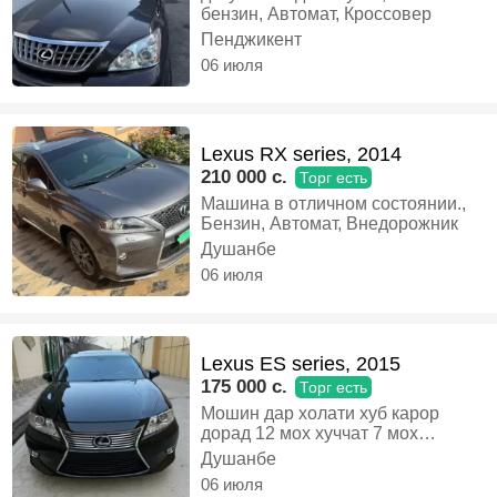
лифтом (регулировкой по высоте)
бензин, Автомат, Кроссовер
- Память настроек сидений -
Пенджикент
Подогрев и охлаждение сидений
- Заводская аудиоакустика -
06 июля
Передние двери с бесключевым
доступом - Электропривод
багажника VIN:
2T2BC1BA9FC008538, Гибрид,
Lexus RX series, 2014
Автомат, Кроссовер
210 000 c.
Торг есть
Машина в отличном состоянии.,
Бензин, Автомат, Внедорожник
Душанбе
06 июля
Lexus ES series, 2015
175 000 c.
Торг есть
Мошин дар холати хуб карор
дорад 12 мох хуччат 7 мох
тонировка, Гибрид, Автомат,
Душанбе
Седан
06 июля