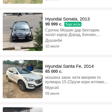
4 диска r16 BMW нав бу не ! Хучат
утул дора мошин бензин+газ
евро4 расход 13-15л вариянти
алиша мебинем, Газ-бензин,
Hyundai Sonata, 2013
Механика, Микроавтобус
99 999 c.
Торг есть
Срочно Мошин дар бехтарин
холат карор Дорад, Бензин,
Автомат, Седан
Душанбе
10 июля
Hyundai Santa Fe, 2014
65 000 c.
мошина закас кати миорем то
кулмара 15-22рузи кори илтимос
авал фикр кненимаслихат кнен
Мургаб
бад.занг занен, Бензин, Автомат,
09 июля
Кроссовер