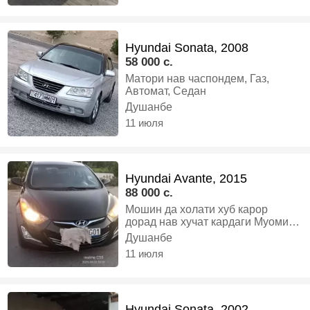
Hyundai Sonata, 2008
58 000 c.
Матори нав часпондем, Газ,
Автомат, Седан
Душанбе
11 июля
Hyundai Avante, 2015
88 000 c.
Мошин да холати хуб карор
дорад нав хучат кардаги Муомила
мешавад Илтимос харидорои
Душанбе
канкретни занг занед, Бензин,
11 июля
Автомат, Седан
Hyundai Sonata, 2002