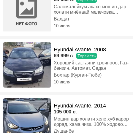
Саломалейкум акахо мошин дар
холати миёнаай мелечовка
комбуди Дора бампери пешу
Вахдат
кафо алиш кадагием полнисти
10 июля
краска полировка кадагием
хучатош Солонай бо муомила
мешава харидори конкретно занг
зана срочно по даркорай, Бензин,
Hyundai Avante, 2008
Автомат, Седан
69 999 c.
Торг есть
Хороший састаяни срочнооо, Газ-
бензин, Автомат, Седан
Бохтар (Курган-Тюбе)
10 июля
Hyundai Avante, 2014
105 000 c.
Мошин дар холати хеле хуб карор
дорад, хама чизш 100% ходовой,
мотор коробка бе ягон проблема
Душанбе