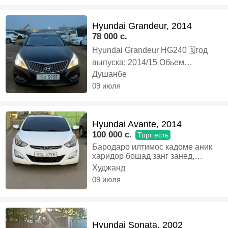
Hyundai Grandeur, 2014
78 000 c.
Hyundai Grandeur HG240 🗓️год
выпуска: 2014/15 Обьем
двигатель: 2.4 Бензин Пробег:
Душанбе
170*** МОШИН ДАР ХОЛАТИ
09 июля
ХУБ КАРОР ДОРАД НАРХ БЕ
РАСТАМОЧКА ТО ТЧК ТО
ВЛАДИВАСТОК 60 000 СОМОН
БЕ РАСТАМОЧКА, Бензин,
Hyundai Avante, 2014
Автомат, Седан
100 000 c.
Торг есть
Бародаро илтимос кадоме аник
харидор бошад занг занед,
Дизель, Автомат, Седан
Худжанд
09 июля
Hyundai Sonata, 2002