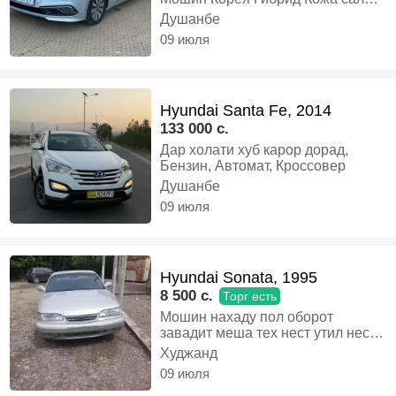
Комплектация фул Харидор занг
Душанбе
зада аз Пеш омада бинед.
09 июля
Растаможка ва утил карда
метием., Бензин, Автомат, Седан
Hyundai Santa Fe, 2014
133 000 c.
Дар холати хуб карор дорад,
Бензин, Автомат, Кроссовер
Душанбе
09 июля
Hyundai Sonata, 1995
8 500 c.
Торг есть
Мошин нахаду пол оборот
завадит меша тех нест утил нест,
Газ-бензин, Механика, Седан
Худжанд
09 июля