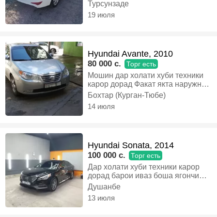
вагони часпондем каробка
Турсунзаде
хадавой 100 хучатош то декабр
19 июля
кансанер ях задаги надора кузов
пусидаги надора савдо дар назди
мошин ба телефон нарх накунен
илтимос, Газ-бензин, Механика,
Hyundai Avante, 2010
Седан
80 000 c.
Торг есть
Мошин дар холати хуби техники
карор дорад Факат якта наружний
краска кардан лозим Матор
Бохтар (Курган-Тюбе)
каробка ходовой дар холати хуб
14 июля
карор доранд Утилизатсия дорад
ва налоги мошин супоридаги
дигар хуччат надорад Ду калид ва
як пулт дорад Дистанционни аз
Hyundai Sonata, 2014
берун бо калид завадит мешавад
Кондиционер ях Харидори аник
100 000 c.
Торг есть
бошад муомилаи хуб дорад,
Дар холати хуби техники карор
Бензин, Механика, Седан
дорад барои иваз боша ягончи
пешниход кнен, Бензин, Автомат,
Душанбе
Седан
13 июля