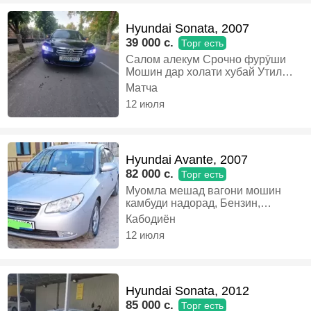
Hyundai Sonata, 2007
39 000 c.
Торг есть
Салом алекум Срочно фурӯши
Мошин дар холати хубай Утил
+техосмотр хаст 4 балон нав
Матча
Ходовой нав Маслаш нав Мошин
12 июля
факат малярни кор дорад тамом
Беҳуда занг назанед Олишам
мешавад сечка ё астрачи, Газ,
Автомат, Седан
Hyundai Avante, 2007
82 000 c.
Торг есть
Mуомла мешад вагони мошин
камбуди надорад, Бензин,
Автомат, Хэтчбек
Кабодиён
12 июля
Hyundai Sonata, 2012
85 000 c.
Торг есть