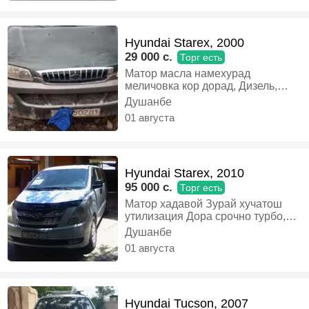
ЗАНГ НАЗАНЕД, Бензин,
Механика, Седан
Hyundai Starex, 2000
29 000 c.
Торг есть
Матор масла намехурад
меличовка кор дорад, Дизель,
Механика, Микроавтобус
Душанбе
01 августа
Hyundai Starex, 2010
95 000 c.
Торг есть
Матор хадавой Зурай хучатош
утилизация Дора срочно турбо,
Дизель, Механика, Микроавтобус
Душанбе
01 августа
Hyundai Tucson, 2007