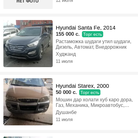
12 июля
Hyundai Santa Fe, 2014
155 000 c.
Торг есть
Растаможка шудаги утил шудаги,
Дизель, Автомат, Внедорожник
Худжанд
11 июля
Hyundai Starex, 2000
50 000 c.
Торг есть
Мошин дар холати хуб каро дора,
Газ, Механика, Микроавтобус,
городской
Душанбе
11 июля