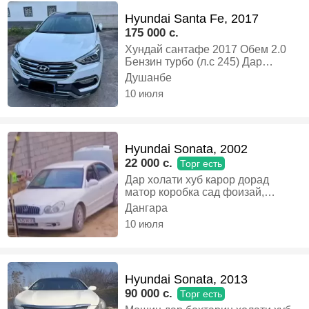
Hyundai Santa Fe, 2017
175 000 c.
Хундай сантафе 2017 Обем 2.0
Бензин турбо (л.с 245) Дар
Холати Хеле техника Хуб Карор
Душанбе
Дорад 7 одама, Бензин, Автомат,
10 июля
Внедорожник
Hyundai Sonata, 2002
22 000 c.
Торг есть
Дар холати хуб карор дорад
матор коробка сад фоизай,
Бензин, Механика, Седан
Дангара
10 июля
Hyundai Sonata, 2013
90 000 c.
Торг есть