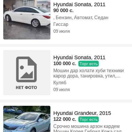
Hyundai Sonata, 2011
90 000 c.
, Бензин, Автомат, Седан
Гиссар
09 июля
Hyundai Sonata, 2011
100 000 c.
Торг есть
Мошин дар холати хуби техники
карор дора, танировка, утил,
хучат, старстоп, ба пулт завадит
Куляб
мешава, кондиционер ях, мошин
09 июля
тозахай,срочнии бада пул
даркорай вариантой алишира ба
назар мегирем харидори
конкретно боша бо савдо
Hyundai Grandeur, 2015
мешава, ватсап, +79029343615,
Газ-бензин, Автомат, Седан
122 000 c.
Торг есть
Срочно мошина арзон кардем
Мошин Корея Гибрид Кожа салон