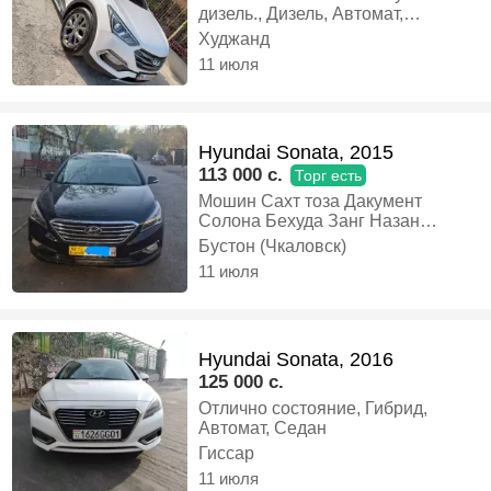
дизель., Дизель, Автомат,
Внедорожник
Худжанд
11 июля
Hyundai Sonata, 2015
113 000 c.
Торг есть
Мошин Сахт тоза Дакумент
Солона Бехуда Занг Назан
Срочно Срочно.., Бензин,
Бустон (Чкаловск)
Автомат, Седан
11 июля
Hyundai Sonata, 2016
125 000 c.
Отлично состояние, Гибрид,
Автомат, Седан
Гиссар
11 июля