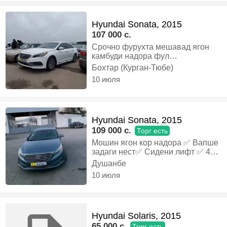
Hyundai Sonata, 2015
107 000 c.
Срочно фурухта мешавад ягон
камбуди надора фул
комплектация спорт, Бензин,
Бохтар (Курган-Тюбе)
Автомат, Седан
10 июля
Hyundai Sonata, 2015
109 000 c.
Торг есть
Мошин ягон кор надора ✅ Вапше
задаги нест✅ Сидени лифт ✅ 4
балон состояни нав ✅ Техосмотр
Душанбе
солона ✅ Утилизация ✅ Мошин
10 июля
Вагон Америка Вин кодаш хаст !
Режим спорт и режим эко Матор
1.6 Turbo GDI ‼️‼️‼️, Бензин,
Автомат, Седан
Hyundai Solaris, 2015
65 000 c.
Торг есть