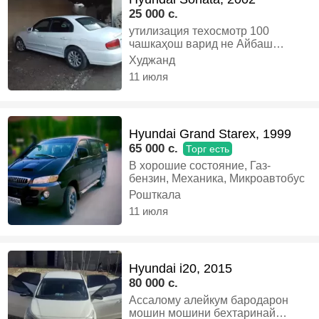
25 000 c.
утилизация техосмотр 100
чашкаҳош варид не Айбаш
рулевойяша ба салникаш
Худжанд
зададаги тарафи посажир
11 июля
олишҳам мешавад, Газ, Автомат,
Седан
Hyundai Grand Starex, 1999
65 000 c.
Торг есть
В хорошие состояние, Газ-
бензин, Механика, Микроавтобус
Рошткала
11 июля
Hyundai i20, 2015
80 000 c.
Ассалому алейкум бародарон
мошин мошини бехтаринай