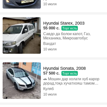
4 балон нав подогрев сидения
10 июля
пеш кафо документ 10 мох
утилизация дора, Бензин,
Автомат, Седан
Hyundai Starex, 2003
55 000 c.
Торг есть
Савдо да болои капот, Газ,
Механика, Микроавтобус
Вахдат
10 июля
Hyundai Sonata, 2008
57 500 c.
Торг есть
🚗 Мошин дар холати хуб карор
дорад,тоқа хучатхояш тамом
шудааст,🖊️ срочно фурухта
Куляб
мешавад . Тел:988882764,, Газ,
10 июля
Автомат, Седан