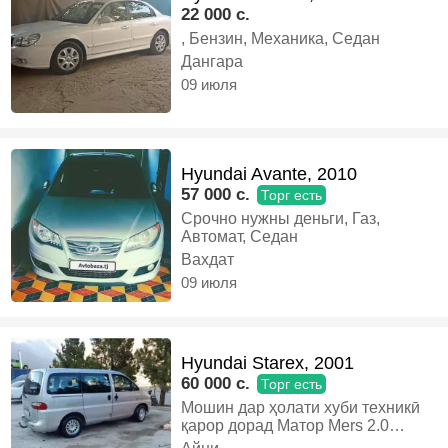
22 000 c.
, Бензин, Механика, Седан
Дангара
09 июля
Hyundai Avante, 2010
57 000 c.
Торг есть
Срочно нужны деньги, Газ,
Автомат, Седан
Вахдат
09 июля
Hyundai Starex, 2001
60 000 c.
Торг есть
Мошин дар ҳолати хуби техникӣ
қарор дорад Матор Mers 2.0
обемни Балон BMW 15r, Газ-