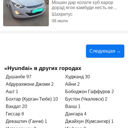
Мошин дар холати хуб карор
дорад ягон камбуди несть не
большой торг харидори аник занг
Шахритус
занед, Бензин, Автомат, Седан
08 июля
Следующая →
«Hyundai» в других городах
Душанбе
97
Худжанд
30
Абдурахмони Джоми
2
Айни
2
Ашт
1
Бободжон Гаффуров
2
Бохтар (Курган-Тюбе)
10
Бустон (Чкаловск)
2
Вахдат
20
Вахш
1
Гиссар
8
Дангара
4
Деваштич (Ганчи)
1
Джайхун (Кумсангир)
1