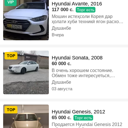
VIP
Hyundai Avante, 2016
117 000 c.
Торг есть
Мошин истеҳсоли Корея дар
ҳолати хуби техникӣ ягон расход
надорад камтар савдо мешавад,
Душанбе
Бензин, Автомат, Седан
Вчера
TOP
Hyundai Sonata, 2008
60 000 c.
В очень хорошем состояние.
Обмен тоже интересуеться,
Бензин, Механика, Седан
Душанбе
03 августа
TOP
Hyundai Genesis, 2012
65 000 c.
Торг есть
Продается Hyundai Genesis 2012