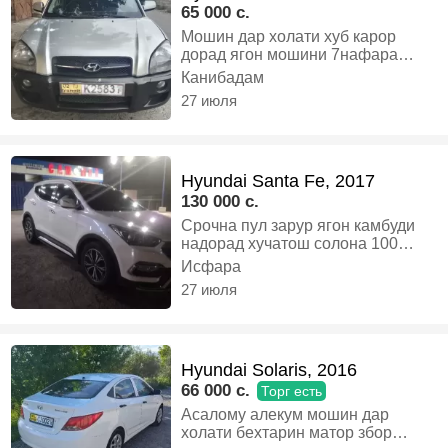
65 000 c.
Мошин дар холати хуб карор
дорад ягон мошини 7нафара
бошад алишам мешад, Дизель,
Канибадам
Автомат, Внедорожник
27 июля
Hyundai Santa Fe, 2017
130 000 c.
Срочна пул зарур ягон камбуди
надорад хучатош солона 100
фоиз, Бензин, Автомат,
Исфара
Кроссовер
27 июля
Hyundai Solaris, 2016
66 000 c.
Торг есть
Асалому алекум мошин дар
холати бехтарин матор збор