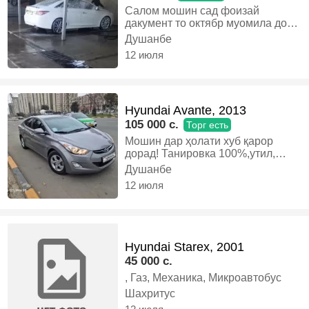
Салом мошин сад фоизай
дакумент то октябр муомила дора
одамои аник занг занен савдо да
Душанбе
пеши мошин, Бензин, Автомат,
12 июля
Седан
Hyundai Avante, 2013
105 000 c.
Торг есть
Мошин дар ҳолати хуб қарор
дорад! Танировка 100%,утил,
ҳуҷатош ҳамма ҳуҷатош солона.
Душанбе
Танҳо харидорҳо алиш танҳо бо
12 июля
электромобил!, Бензин, Автомат,
Седан
Hyundai Starex, 2001
45 000 c.
, Газ, Механика, Микроавтобус
Шахритус