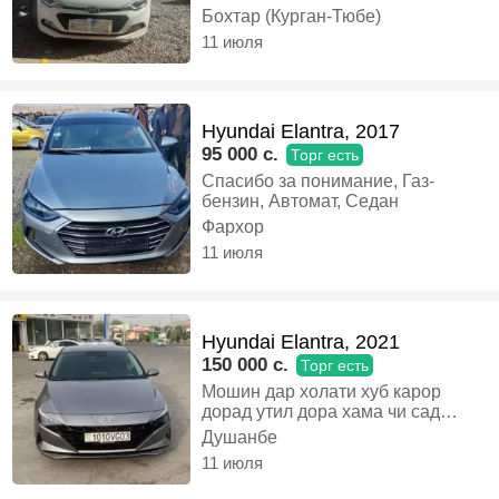
срочно пул даркорай
Бохтар (Курган-Тюбе)
экономичнияй 100кл 5литр,
11 июля
Бензин, Механика, Хэтчбек
Hyundai Elantra, 2017
95 000 c.
Торг есть
Спасибо за понимание, Газ-
бензин, Автомат, Седан
Фархор
11 июля
Hyundai Elantra, 2021
150 000 c.
Торг есть
Мошин дар холати хуб карор
дорад утил дора хама чи сад
фоиз бе худа занг назанен
Душанбе
харидори конкретно занг бзан бо
11 июля
Торг дора, Бензин, Автомат,
Седан