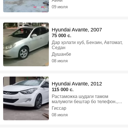
Айни
бензин, Механика, Микроавтобус
09 июля
Hyundai Avante, 2007
75 000 c.
Дар ҳолати хуб, Бензин, Автомат,
Седан
Душанбе
08 июля
Hyundai Avante, 2012
115 000 c.
Растаможка шудаги тамом
малумоти бештар бо телефон.,
Бензин, Автомат, Седан
Гиссар
08 июля