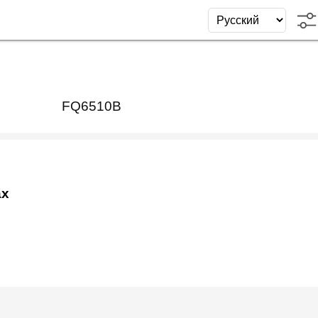
FQ6510B
ах