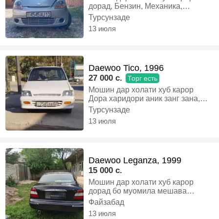
дорад, Бензин, Механика,
Хэтчбек
Турсунзаде
13 июля
Daewoo Tico, 1996
27 000 c.
Торг есть
Мошин дар холати хуб карор
Дора харидори аник занг зана,
Газ-бензин, Механика, Хэтчбек
Турсунзаде
13 июля
Daewoo Leganza, 1999
15 000 c.
Мошин дар холати хуб карор
дорад бо муомила мешава
Харидори аник нависен ё занг
Файзабад
занен Хохиш бехуда занг
13 июля
назанен, Газ-бензин, Механика,