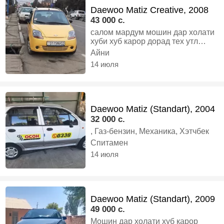
Daewoo Matiz Creative, 2008
43 000 c.
салом мардум мошин дар холати
хуби хуб карор дорад тех утл
2026 кардаги балоно нав холати
Айни
бехтарин караска радной
14 июля
мархамат боз каму тум муомила
дорад, Газ-бензин, Механика,
Хэтчбек
Daewoo Matiz (Standart), 2004
32 000 c.
, Газ-бензин, Механика, Хэтчбек
Спитамен
14 июля
Daewoo Matiz (Standart), 2009
49 000 c.
Мошин дар холати хуб карор