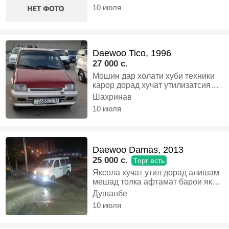
10 июля
Daewoo Tico, 1996
27 000 c.
Мошин дар холати хуби техники
карор дорад хучат утилизатсия
хамаш хаст, Газ-бензин,
Шахринав
Механика, Хэтчбек
10 июля
Daewoo Damas, 2013
25 000 c.
Торг есть
Яксола хучат утил дорад алишам
мешад толка афтамат барои як
инвалид мегирем, Бензин,
Душанбе
Механика, Микроавтобус
10 июля