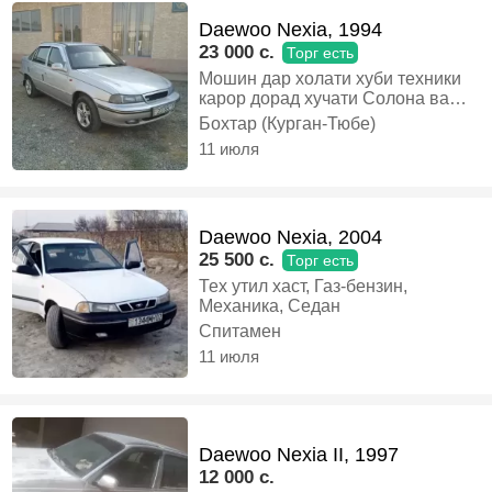
Daewoo Nexia, 1994
23 000 c.
Торг есть
Мошин дар холати хуби техники
карор дорад хучати Солона ва
утилхам дора, Газ-бензин,
Бохтар (Курган-Тюбе)
Механика, Седан
11 июля
Daewoo Nexia, 2004
25 500 c.
Торг есть
Тех утил хаст, Газ-бензин,
Механика, Седан
Спитамен
11 июля
Daewoo Nexia II, 1997
12 000 c.