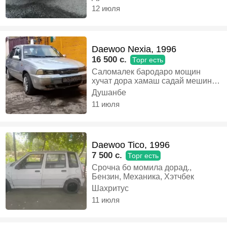
дакмент дора, Газ, Механика,
12 июля
Седан
Daewoo Nexia, 1996
16 500 c.
Торг есть
Саломалек бародаро мощин
хучат дора хамаш садай мешина
хай мекни нахадухае, Газ-бензин,
Душанбе
Механика, Седан
11 июля
Daewoo Tico, 1996
7 500 c.
Торг есть
Срочна бо момила дорад.,
Бензин, Механика, Хэтчбек
Шахритус
11 июля