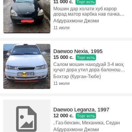
11 000 c.
Торг есть
Мошин дар холати хуб карор
дорад матор карбка нав пачка
вагони 1,6 инжектор аз Астра G
Абдурахмони Джоми
задаги. То мохи Сентиябри соли
11 июля
2026 хучати солона ва
утелизатсия дорад. Алишхам
мешавад вариянтхо тарики
Ватсаб., Газ-бензин, Механика,
Daewoo Nexia, 1995
Седан
15 000 c.
Торг есть
Салом мошин находуай 3-4 моҳ
ҳуҷат дора утил дора балонош
дар ҳолати хуб хадавой 80% аком
Бохтар (Курган-Тюбе)
навай чашкош кафидаги варит
11 июля
надора нав колсават кадагийм
каробкай астраҷи мондам мошин
алишам мешава ба опел буҳуда
занг назанен илтимос, Газ-
бензин, Механика, Седан
Daewoo Leganza, 1997
12 000 c.
Торг есть
, Газ-бензин, Механика, Седан
Абдурахмони Джоми