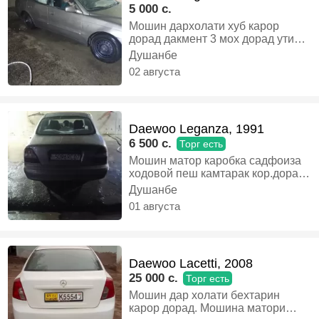
5 000 c.
Мошин дархолати хуб карор
дорад дакмент 3 мох дорад утил
дорад гази Холи матор каробка
Душанбе
садфоизае ходовой части пеш
02 августа
кордорад ватсап 5000 ахиршае
давернуса хдт Мери мегири, Газ-
бензин, Механика, Седан
Daewoo Leganza, 1991
6 500 c.
Торг есть
Мошин матор каробка садфоиза
ходовой пеш камтарак кор.дора
муомила дорад дакумент 3 мох
Душанбе
дорад утил дорад харидори аник
01 августа
занг занен, Газ-бензин, Механика,
Седан
Daewoo Lacetti, 2008
25 000 c.
Торг есть
Мошин дар холати бехтарин
карор дорад. Мошина матори