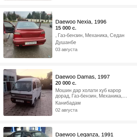
занг занед, Газ-бензин, Механика,
Седан
Daewoo Nexia, 1996
15 000 c.
, Газ-бензин, Механика, Седан
Душанбе
03 августа
Daewoo Damas, 1997
20 000 c.
Мошин дар холати хуб карор
дорад, Газ-бензин, Механика,
Микроавтобус
Канибадам
02 августа
Daewoo Leganza, 1991