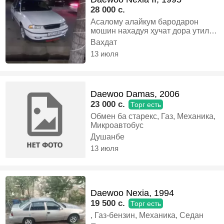
28 000 c.
Асалому алайкум бародарон
мошин нахадуя ҳучат дора утил
дора, Бензин, Механика, Седан
Вахдат
13 июля
Daewoo Damas, 2006
23 000 c.
Торг есть
Обмен ба старекс, Газ, Механика,
Микроавтобус
Душанбе
13 июля
Daewoo Nexia, 1994
19 500 c.
Торг есть
, Газ-бензин, Механика, Седан