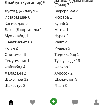
Джалолиддина Балхи
Джайхун (Кумсангир)
5
(Руми)
7
Дусти (Джиликуль)
1
Зафарабад
2
Истаравшан
8
Исфара
1
Канибадам
5
Куляб
5
Лахш (Джиргиталь)
1
Матча
1
Муминабад
1
Нурек
2
Пенджикент
13
Рашт
2
Рогун
2
Рудаки
5
Спитамен
8
Таджикабад
1
Темурмалик
1
Турсунзаде
19
Файзабад
4
Фархор
1
Хамадани
2
Хуросон
2
Шахринав
12
Шахристон
3
Шахритус
3
Яван
3