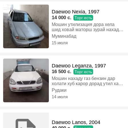
Daewoo Nexia, 1997
14 000 c.
Торг есть
Мошин утилизация дора хела
шид ховай маторш зурай нахаду
завадит мекни мегири мерай
Муминабад
срочно харидори аник занг занен,
15 июля
Газ-бензин, Механика, Седан
Daewoo Leganza, 1997
16 500 c.
Торг есть
Мошин нахаду газ бензин дар
холати хуб карор дорад утил хаст
документ 9 моха Дора шаройитм
Рудаки
хуб нес сабаб хамин хаст фикр
14 июля
кнен бо момила Дора
Иншаоллох, Газ-бензин,
Механика, Седан
Daewoo Lanos, 2004