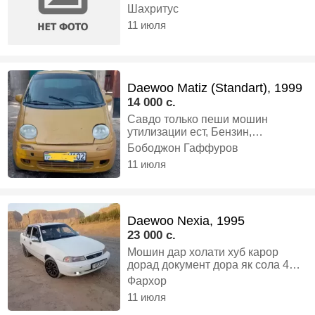
дуруст варит кадаги не Хамачош
Шахритус
100% кор мекунад Руган
11 июля
намехурад Ягон камбудиш нестх,
Газ-бензин, Механика, Седан
Daewoo Matiz (Standart), 1999
14 000 c.
Савдо только пеши мошин
утилизации ест, Бензин,
Механика, Седан
Бободжон Гаффуров
11 июля
Daewoo Nexia, 1995
23 000 c.
Мошин дар холати хуб карор
дорад документ дора як сола 4
балонш нав задагия., Бензин,
Фархор
Механика, Седан, другой
11 июля