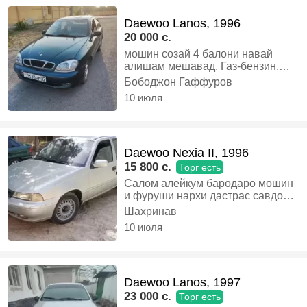
Daewoo Lanos, 1996
20 000 c.
мошин созай 4 балони навай
алишам мешавад, Газ-бензин,
Механика, Седан
Бободжон Гаффуров
10 июля
Daewoo Nexia II, 1996
15 800 c.
Торг есть
Салом алейкум бародаро мошин
и фуруши нархи дастрас савдо
дар назди мошин матор коробка
Шахринав
хамаша нав кадаги шумкават
10 июля
гупкават кадаги я документ мекни
мегарди суми документа
мегзарем, Газ-бензин, Механика,
Седан
Daewoo Lanos, 1997
23 000 c.
Торг есть