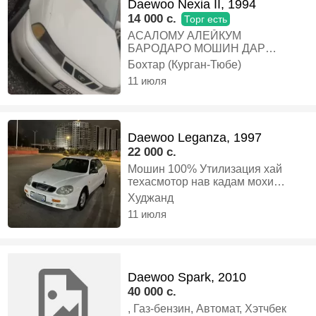
Daewoo Nexia II, 1994
14 000 c.
Торг есть
АСАЛОМУ АЛЕЙКУМ
БАРОДАРО МОШИН ДАР
ХОЛАТИ ХУБИ ТЕХНИКИ КАРОР
Бохтар (Курган-Тюбе)
ДОРАД СРОЧНО ФУРУХТА
11 июля
МЕШАВА УТИЛ ДОРА ХУЧАТИ
СОЛОНАШ БУД ШИДАГИЯЙ
КРАСКАШ НАВ БАЛОНОШ КАТИ
ДИСКОХО НАВ ХАРИДОРИ
Daewoo Leganza, 1997
АНИК ЗАНГ БЗАН БО МУОМИЛА
ДОРА, Газ-бензин, Механика,
22 000 c.
Седан
Мошин 100% Утилизация хай
техасмотор нав кадам мохи
апрель! Ходовой нав кардаги Нав
Худжанд
матор кардаги Каробкаям нав
11 июля
кардаги Лабавой пеш нав
Антифриз Балони пеш нав
Балони кафо 50% Фары ближний
75w Фары дальний 150w Калонки
пеш нав 2та Дараш пультки
Daewoo Spark, 2010
кушода мешад Чехол киштаги
40 000 c.
Салонаш тоза даридаги не хичош
Задаги не хичош 4та чашка
, Газ-бензин, Автомат, Хэтчбек