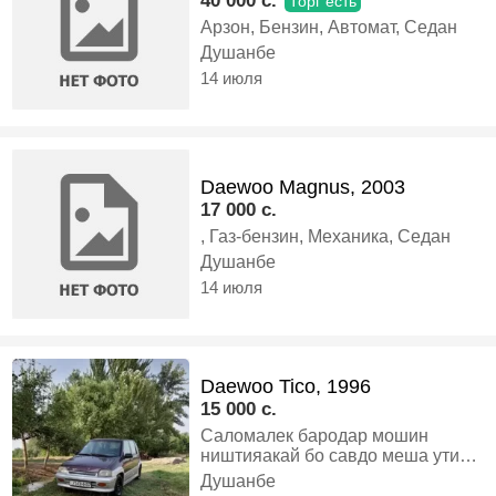
40 000 c.
Торг есть
Арзон, Бензин, Автомат, Седан
Душанбе
14 июля
Daewoo Magnus, 2003
17 000 c.
, Газ-бензин, Механика, Седан
Душанбе
14 июля
Daewoo Tico, 1996
15 000 c.
Саломалек бародар мошин
ништияакай бо савдо меша утил
ҳучатош 1 солаҳа, Бензин,
Душанбе
Механика, Хэтчбек