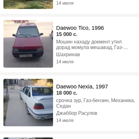
14 июля
Daewoo Tico, 1996
15 000 c.
Мошин нахаду докмент утил
дорад момула мешавад, Газ-
бензин, Механика, Хэтчбек
Шахринав
14 июля
Daewoo Nexia, 1997
18 000 c.
срочна зур, Газ-бензин, Механика,
Седан
Джаббор Расулов
14 июля