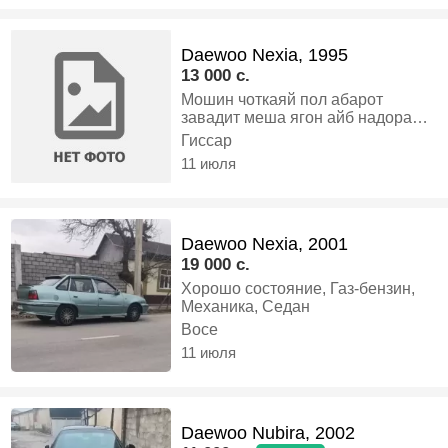
Daewoo Nexia, 1995
13 000 c.
Мошин чоткаяй пол абарот
завадит меша ягон айб надора
пул даркор, Газ-бензин,
Гиссар
Механика, Седан
11 июля
Daewoo Nexia, 2001
19 000 c.
Хорошо состояние, Газ-бензин,
Механика, Седан
Восе
11 июля
Daewoo Nubira, 2002