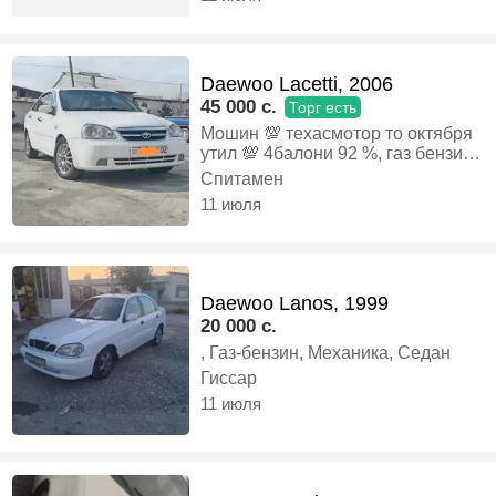
Daewoo Lacetti, 2006
45 000 c.
Торг есть
Мошин 💯 техасмотор то октября
утил 💯 4балони 92 %, газ бензин,
автомат,, Газ-бензин, Автомат,
Спитамен
Седан
11 июля
Daewoo Lanos, 1999
20 000 c.
, Газ-бензин, Механика, Седан
Гиссар
11 июля