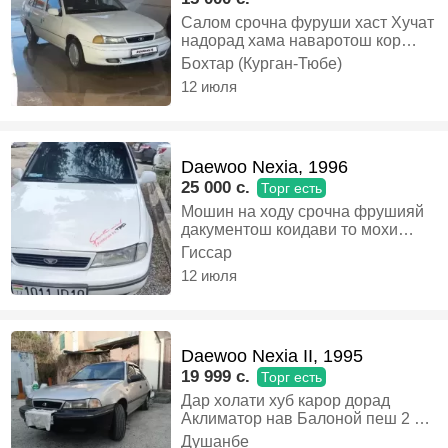
Салом срочна фуруши хаст Хучат
надорад хама наваротош кор
мекунад, Газ-бензин, Механика,
Бохтар (Курган-Тюбе)
Седан
12 июля
Daewoo Nexia, 1996
25 000 c.
Торг есть
Мошин на ходу срочна фрушияй
дакументош коидави то мохи
июлаа, Газ-бензин, Механика,
Гиссар
Седан
12 июля
Daewoo Nexia II, 1995
19 999 c.
Торг есть
Дар холати хуб карор дорад
Аклиматор нав Балоной пеш 2 та
нав Утил дора 7 мохи дига
Душанбе