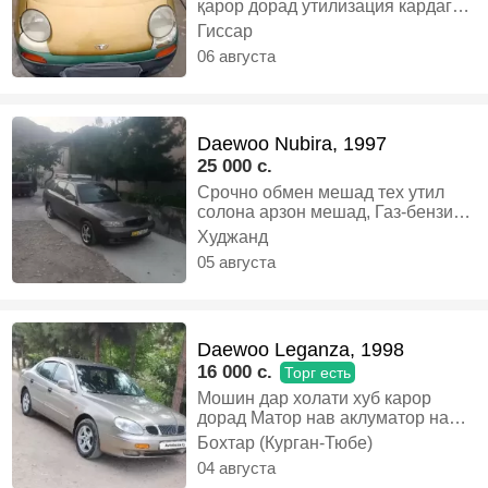
қарор дорад утилизация кардаги
хама хучатои Солона 💯 фоиз то
Гиссар
соли 2027 фавран фурухта
06 августа
мешавад . Муомила камтар
дорад, Газ-бензин, Механика,
Хэтчбек
Daewoo Nubira, 1997
25 000 c.
Срочно обмен мешад тех утил
солона арзон мешад, Газ-бензин,
Механика, Универсал
Худжанд
05 августа
Daewoo Leganza, 1998
16 000 c.
Торг есть
Мошин дар холати хуб карор
дорад Матор нав аклуматор нав
Документ утил дора Факат камтар
Бохтар (Курган-Тюбе)
хадавойш кор дора тамом
04 августа
харидори аник ба хами ракамо