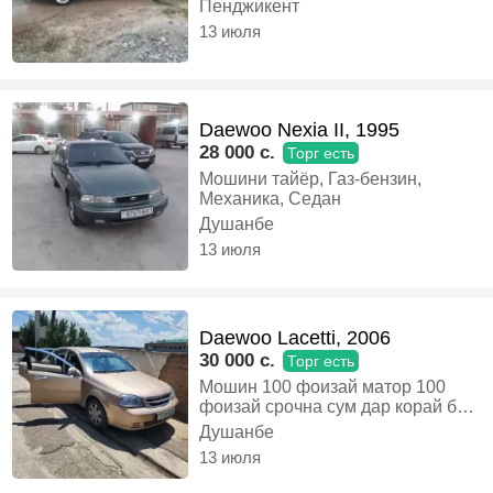
Пенджикент
13 июля
Daewoo Nexia II, 1995
28 000 c.
Торг есть
Мошини тайёр, Газ-бензин,
Механика, Седан
Душанбе
13 июля
Daewoo Lacetti, 2006
30 000 c.
Торг есть
Мошин 100 фоизай матор 100
фоизай срочна сум дар корай бо
арзон меша, Газ-бензин,
Душанбе
Механика, Седан
13 июля