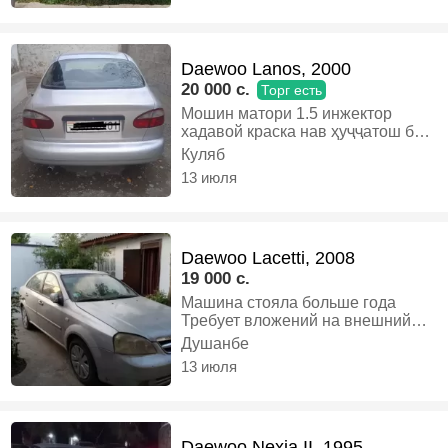
Седан
Daewoo Lanos, 2000
20 000 c.
Торг есть
Мошин матори 1.5 инжектор
хадавой краска нав ҳуҷҷатош буд
шудаги муомила дорад ради
Куляб
интерес ғам натиен., Газ-бензин,
13 июля
Механика, Седан
Daewoo Lacetti, 2008
19 000 c.
Машина стояла больше года
Требует вложений на внешний
вид Двигатель в хорошем
Душанбе
состоянии Есть где руки
13 июля
приложить, Бензин, Механика,
Седан
Daewoo Nexia II, 1995