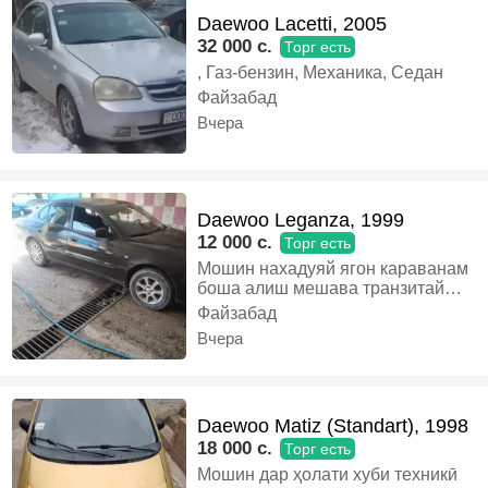
Daewoo Lacetti, 2005
32 000 c.
Торг есть
, Газ-бензин, Механика, Седан
Файзабад
Вчера
Daewoo Leganza, 1999
12 000 c.
Торг есть
Мошин нахадуяй ягон караванам
боша алиш мешава транзитай
проста сохибш каравангирай
Файзабад
барои хаму мефруша, Газ-бензин,
Вчера
Механика, Седан
Daewoo Matiz (Standart), 1998
18 000 c.
Торг есть
Мошин дар ҳолати хуби техникӣ