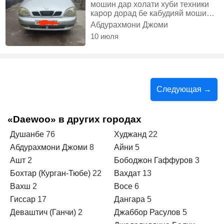
мошин дар холати хуби техники
карор дорад бе кабудияй мошин
утилизация дора хучати солонаш
Абдурахмони Джоми
буд шидагияй, Газ-бензин,
10 июля
Механика, Седан
Следующая →
«Daewoo» в других городах
Душанбе
76
Худжанд
22
Абдурахмони Джоми
8
Айни
5
Ашт
2
Бободжон Гаффуров
3
Бохтар (Курган-Тюбе)
22
Вахдат
13
Вахш
2
Восе
6
Гиссар
17
Дангара
5
Деваштич (Ганчи)
2
Джаббор Расулов
5