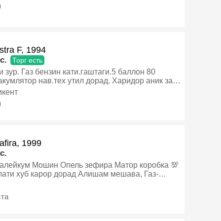
я
stra F, 1994
c.
Торг есть
 зур. Газ бензин кати.гаштаги.5 баллон 80
акумлятор нав.тех утил дорад. Харидор аник занг
Газ-бензин, Механика, Хэтчбек
кент
я
afira, 1999
c.
ель зефира Матор коробка 💯
лати хуб карор дорад Алишам мешава, Газ-
, Механика, Минивэн
ста