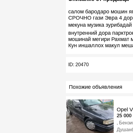
салом бародаро мошин яг
СРОЧНО гази Эвра 4 дора
мекуна музика зурибадай
внутренний дора парктро
мошинай мегири Рахмат м
Кун иншаллох макул меш
ID:
20470
Похожие объявления
Opel V
25 000 
, Бенз
Душан