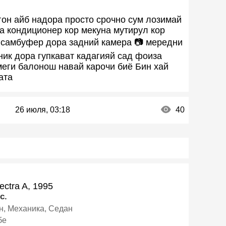
он айб надора просто срочно сум лозимай
 кондиционер кор мекуна мутирул кор
 самбуфер дора задний камера 📷 мередни
ник дора гупкават кадагияй сад фоиза
еги балонош навай карочи биё Бин хай
ата
26 июля, 03:18
40
ectra A, 1995
c.
ин, Механика, Седан
бе