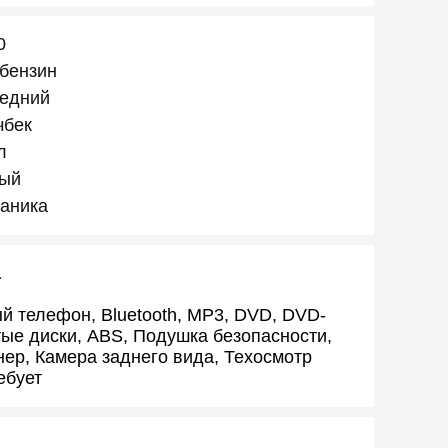
0
-бензин
едний
чбек
л
ый
аника
а
й телефон, Bluetooth, MP3, DVD, DVD-
ые диски, ABS, Подушка безопасности,
ер, Камера заднего вида, Техосмотр
ебует