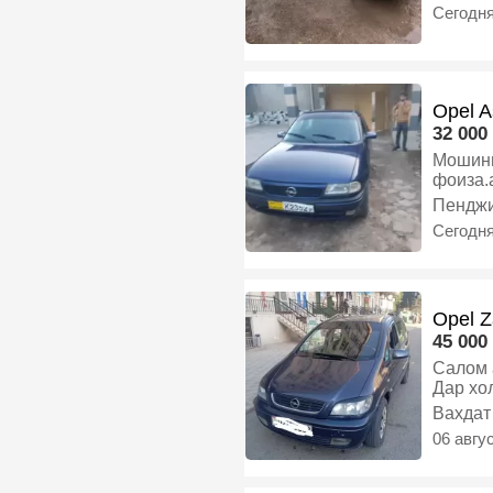
Сегодн
Opel A
32 000 
Мошини
фоиза.
занед, 
Пенджи
Сегодн
Opel Z
45 000 
Салом алейкум Мошин Оп
Дар хо
бензин
Вахдат
06 авгу