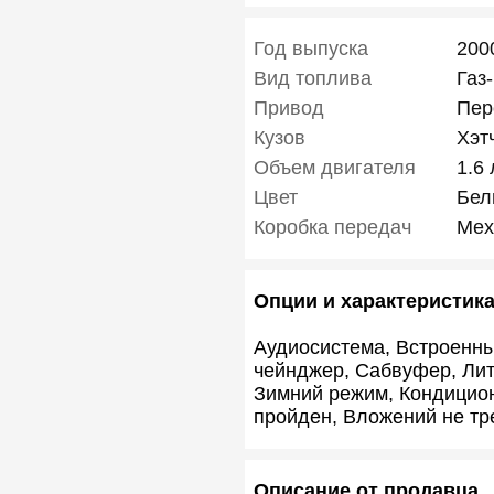
Год выпуска
200
Вид топлива
Газ
Привод
Пер
Кузов
Хэт
Объем двигателя
1.6 
Цвет
Бел
Коробка передач
Мех
Опции и характеристик
Аудиосистема, Встроенны
чейнджер, Сабвуфер, Лит
Зимний режим, Кондицион
пройден, Вложений не тр
Описание от продавца