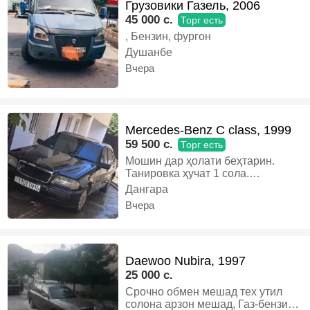
Грузовики Газель, 2006
45 000 c.
Торг есть
, Бензин, фургон
Душанбе
Вчера
Mercedes-Benz C class, 1999
59 500 c.
Торг есть
Мошин дар ҳолати беҳтарин.
Танировка ҳучат 1 сола.
Сечкахари канкретни боши бдав
Дангара
ки савдои хуб дора., Газ-бензин,
Вчера
Механика, Седан
Daewoo Nubira, 1997
25 000 c.
Срочно обмен мешад тех утил
солона арзон мешад, Газ-бензин,