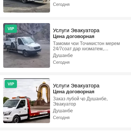
Сегодня
VIP
Услуги Эвакуатора
Цена договорная
Тамоми чои Точикистон мерем
24/7соат дар хизматем,
Эвакуатор
Душанбе
Сегодня
VIP
Услуги Эвакуатора
Цена договорная
Заказ лубой ҷо Душанбе,
Эвакуатор
Душанбе
Сегодня