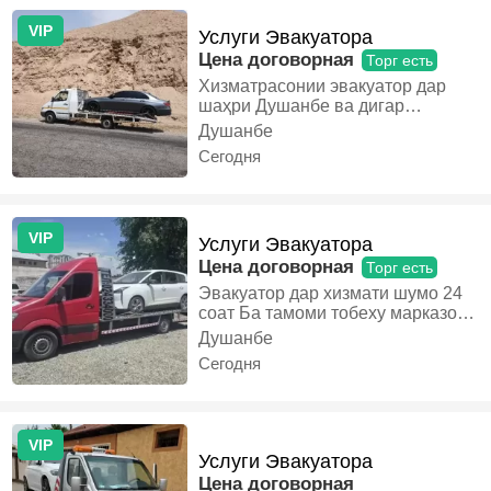
VIP
Услуги Эвакуатора
Цена договорная
Торг есть
Хизматрасонии эвакуатор дар
шаҳри Душанбе ва дигар
ноҳияҳои Ҷ/Т. Любойҷо шид занг
Душанбе
занед, Дизель, Эвакуатор
Сегодня
VIP
Услуги Эвакуатора
Цена договорная
Торг есть
Эвакуатор дар хизмати шумо 24
соат Ба тамоми тобеху марказо
Ва дигар шахрхои Точикистон,
Душанбе
Эвакуатор
Сегодня
VIP
Услуги Эвакуатора
Цена договорная