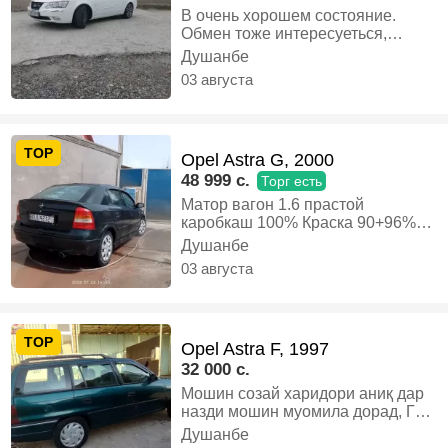
боэътимод мехоҳад — занг занед,
В очень хорошем состояние.
қабул бо маслиҳати пешакӣ,
Обмен тоже интересуеться,
Ремонт кузов
Бензин, Механика, Седан
Душанбе
03 августа
TOP
Opel Astra G, 2000
48 999 c.
Торг есть
Матор вагон 1.6 прастой
каробкаш 100% Краска 90+96%
Балон 86-96% Ҳуҷат дорад 6-
Душанбе
7моҳ Мошин нахаду биги ҳайкун
03 августа
суҳбат бо ватсап марҳамат бо
муомила мекунем, Газ-бензин,
Механика, Хэтчбек
TOP
Opel Astra F, 1997
32 000 c.
Мошин созай харидори аниқ дар
назди мошин муомила дорад, Газ-
бензин, Механика, Универсал
Душанбе