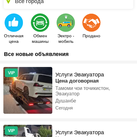
Все города
Отличная
Обмен
Эектро -
Продано
цена
машины
мобиль
Все новые объявления
VIP
Услуги Эвакуатора
Цена договорная
Тамоми чои точикистон,
Эвакуатор
Душанбе
Сегодня
VIP
Услуги Эвакуатора