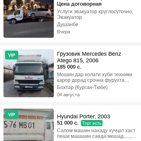
Цена договорная
Услуги эвакуатор круглосуточно,
Эвакуатор
Душанбе
Вчера
Грузовик Mercedes Benz
VIP
Atego 815, 2006
185 000 c.
Мошин дар холати хуби техники
карор дорад срочна фурухта
мешад, Дизель, бортовой
Бохтар (Курган-Тюбе)
04 августа
VIP
Hyundai Porter, 2003
51 000 c.
Торг есть
Салом машин нахаду хуҷҷат хаст
пеши машшин савда мешад.....,