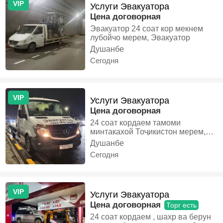
VIP
Услуги Эвакуатора
Цена договорная
Эвакуатор 24 соат кор мекнем
лубойчо мерем, Эвакуатор
Душанбе
Сегодня
VIP
Услуги Эвакуатора
Цена договорная
24 соат кордаем тамоми
минтакахой Тоҷикистон мерем,
Эвакуатор
Душанбе
Сегодня
VIP
Услуги Эвакуатора
Цена договорная
Торг есть
24 соат кордаем , шахр ва берун