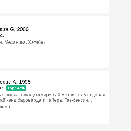
сал
stra G, 2000
c.
н, Механика, Хэтчбек
ectra A, 1995
c.
Торг есть
мошинча нахаду мегири хай мекни тех утл дорад
ай кайд баровардаги тайёра, Газ-бензин,
ка, Седан
кент