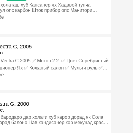
ҳолаташ хуб Кансанер ях Хадавой тупча
арбон Шток прибор опс Манитори
регистатор
бе
4диска балон дар ҳолати хуб
акет лук Дакумент тамом шудаги
вка то ноябр Харидори аниқ бо муомила дора,
нзин, Механика, Хэтчбек
ectra C, 2005
c.
аштаги 👍 ✅️ РАСТАМОЖКА ‼️ ✅️
бе
А ХУЧАТО 1 СОЛА ‼️, Бензин,
т, Универсал
stra G, 2000
c.
бародаро дар холати хуб карор дорад як Сола
дорад балоно Нав кандисанер кор мекунад краска
ни факат хаи мекуни, Бензин, Механика,