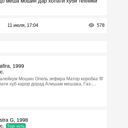
о меша мошин дар холати хуби техники
11 июля, 17:04
578
afira, 1999
c.
ель зефира Матор коробка 💯
лати хуб карор дорад Алишам мешава, Газ-
, Механика, Минивэн
stra G, 1998
c.
Торг есть