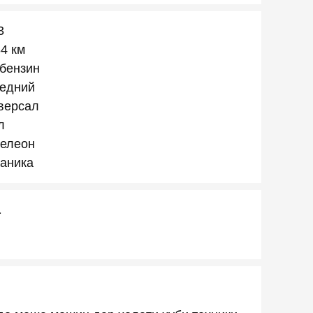
3
34 км
-бензин
едний
версал
л
елеон
аника
а