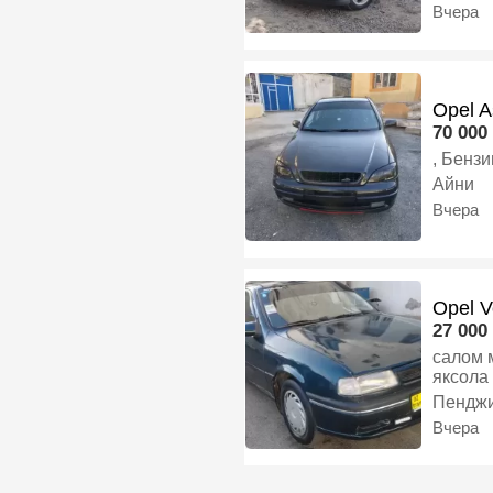
Универ
Вчера
Opel A
70 000 
, Бензи
Айни
Вчера
Opel V
27 000 
салом 
яксола 
Механи
Пенджи
Вчера