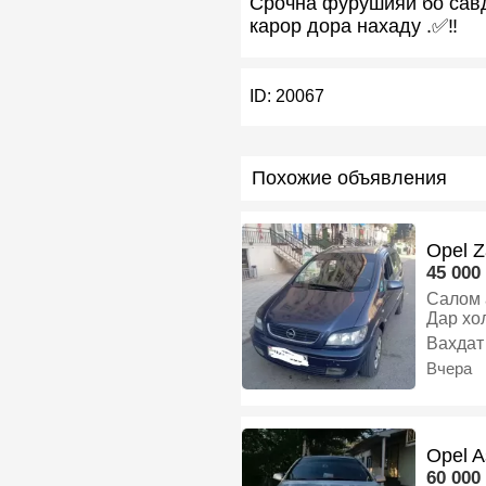
Срочна фурушияй бо савд
карор дора нахаду .✅️‼️
ID:
20067
Похожие объявления
Opel Z
45 000 
Салом алейкум Мошин Оп
Дар хо
бензин
Вахдат
Вчера
Opel A
60 000 