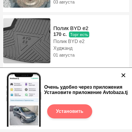
03 августа
Полик BYD e2
170 c.
Торг есть
Полик BYD e2
Худжанд
01 августа
×
Бакавой поворотник от BMW
Очень удобно через приложения
580 c.
Установите приложение Avtobaza.tj
Бакавой поворотник от BMW 1.3
серия М F30 F35 новый
Худжанд
Установить
01 августа