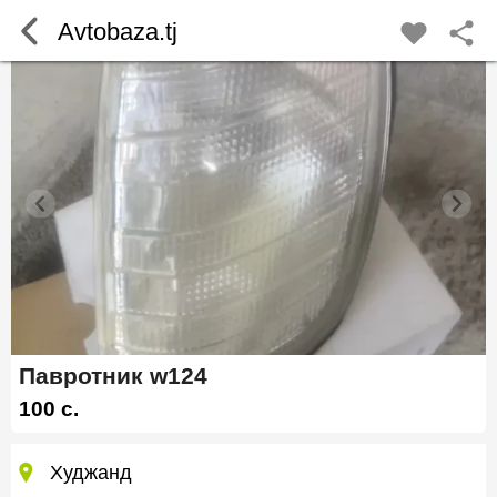
Avtobaza.tj
Павротник w124
100 c.
Худжанд