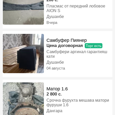
Пласмас от передний лобовое
AION S
Душанбе
Вчера
Самбуфер Пиянер
Цена договорная
Торг есть
Самбуфери аргинал гарантияш
кати
Душанбе
04 августа
Матор 1.6
2 800 c.
Срочна фурухта мешава матори
фуруши 1.6
Дангара