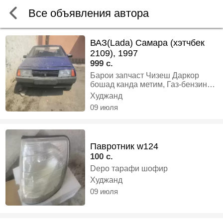
Все объявления автора
ВАЗ(Lada) Самара (хэтчбек
2109), 1997
999 c.
Барои запчаст Чизеш Даркор
бошад канда метим, Газ-бензин,
Механика, Хэтчбек
Худжанд
09 июля
Павротник w124
100 c.
Depo тарафи шофир
Худжанд
09 июля