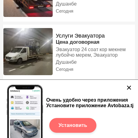
Душанбе
Сегодня
Услуги Эвакуатора
Цена договорная
Эвакуатор 24 соат кор мекнем
лубойчо мерем, Эвакуатор
Душанбе
Сегодня
×
Ремонт и заправка Авто
кондиционеров
Очень удобно через приложения
Цена договорная
Установите приложение Avtobaza.tj
Ремонт и Диагностика
кондиционеров: быстрое
выявление неисправностей и их
Худжанд
Установить
причин. Ремонт компрессоров:
Сегодня
замена и восстановление