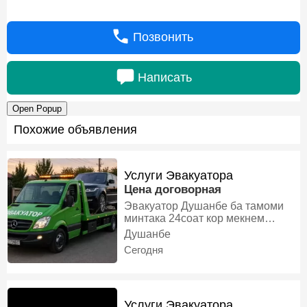
Позвонить
Написать
Open Popup
Похожие объявления
Услуги Эвакуатора
Цена договорная
Эвакуатор Душанбе ба тамоми
минтака 24соат кор мекнем
10мошин дорем барои хамаи
Душанбе
мошинхои шумо Эвакуатор
Сегодня
дорем, Эвакуатор
Услуги Эвакуатора