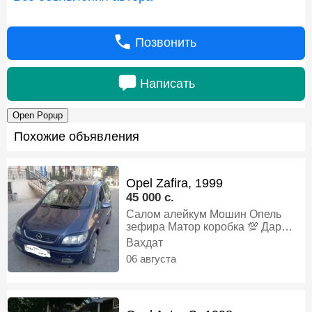
Позвонить
Написать
Open Popup
Похожие объявления
Opel Zafira, 1999
45 000 c.
Салом алейкум Мошин Опель
зефира Матор коробка 💯 Дар
холати хуб карор дорад Алишам
Вахдат
мешава, Газ-бензин, Механика,
06 августа
Минивэн