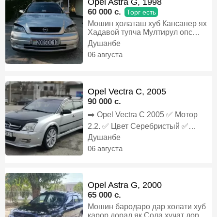
Opel Astra G, 1998
60 000 c.
Торг есть
Мошин ҳолаташ хуб Кансанер ях
Хадавой тупча Мултирул опс
карбон Шток прибор опс
Душанбе
Манитори андроид Задни камера
06 августа
Задни партроник Видёрегистатор
4дар падсветка запаска 4диска
балон дар ҳолати хуб 4дар
электропакет лук Дакумент тамом
Opel Vectra C, 2005
шудаги Танировка то ноябр
90 000 c.
Харидори аниқ бо муомила дора,
Газ-бензин, Механика, Хэтчбек
➡️ Opel Vectra C 2005 ✅️ Мотор
2.2. ✅️ Цвет Серебристый ✅️
Кадиционер Ях ✅️ Кожаный салон
Душанбе
✅️ Мульти руль ✅️ Состояние:
06 августа
Гаштаги 👍 ✅️ РАСТАМОЖКА ‼️ ✅️
УТИЛИЗАЦИЯ ‼️ ✅️ ХАМА
ХУЧАТО 1 СОЛА ‼️, Бензин,
Автомат, Универсал
Opel Astra G, 2000
65 000 c.
Мошин бародаро дар холати хуб
карор дорад як Сола хучат дорад