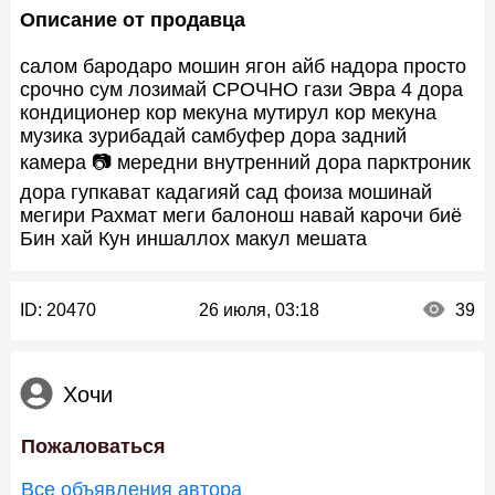
Описание от продавца
салом бародаро мошин ягон айб надора просто
срочно сум лозимай СРОЧНО гази Эвра 4 дора
кондиционер кор мекуна мутирул кор мекуна
музика зурибадай самбуфер дора задний
камера 📷 мередни внутренний дора парктроник
дора гупкават кадагияй сад фоиза мошинай
мегири Рахмат меги балонош навай карочи биё
Бин хай Кун иншаллох макул мешата
ID:
20470
26 июля, 03:18
39
Хочи
Пожаловаться
Все объявления автора