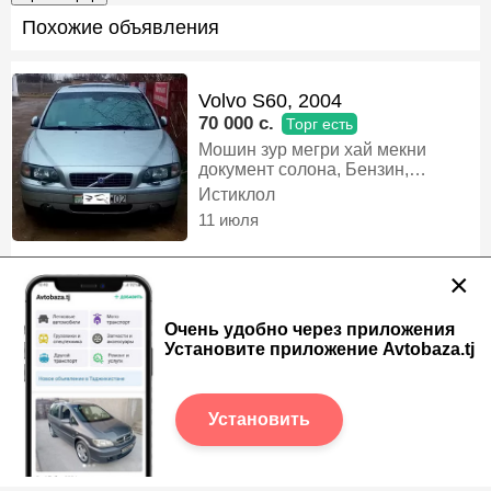
Похожие объявления
Volvo S60, 2004
70 000 c.
Торг есть
Мошин зур мегри хай мекни
документ солона, Бензин,
Автомат, Седан
Истиклол
11 июля
×
Volvo 850, 1995
Очень удобно через приложения
20 000 c.
Установите приложение Avtobaza.tj
Мошин дар холати хуб карор
дорад нахаду 4 бало 85 % 4 дар
электра люк хай кондиционер хай
Худжанд
харидори аник тел кунад, Газ-
Установить
10 июля
бензин, Механика, Седан