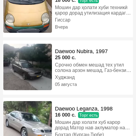
18 000 c.
Торг есть
Мошин дар ҳолати хуби техникӣ
қарор дорад утилизация кардаги
хама хучатои Солона 💯 фоиз то
Гиссар
соли 2027 фавран фурухта
Вчера
мешавад . Муомила камтар
дорад, Газ-бензин, Механика,
Хэтчбек
Daewoo Nubira, 1997
25 000 c.
Срочно обмен мешад тех утил
солона арзон мешад, Газ-бензин,
Механика, Универсал
Худжанд
05 августа
Daewoo Leganza, 1998
16 000 c.
Торг есть
Мошин дар холати хуб карор
дорад Матор нав аклуматор нав
Документ утил дора Факат камтар
Бохтар (Курган-Тюбе)