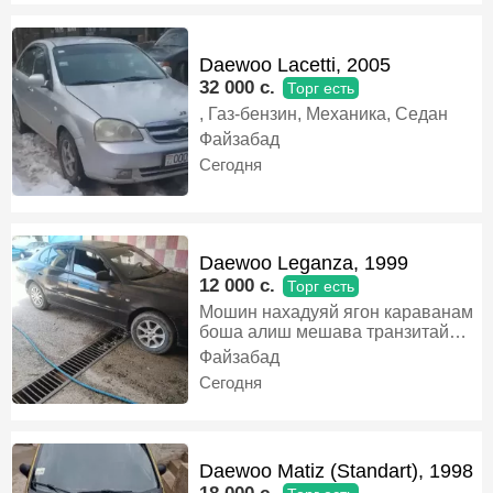
Daewoo Lacetti, 2005
32 000 c.
Торг есть
, Газ-бензин, Механика, Седан
Файзабад
Сегодня
Daewoo Leganza, 1999
12 000 c.
Торг есть
Мошин нахадуяй ягон караванам
боша алиш мешава транзитай
проста сохибш каравангирай
Файзабад
барои хаму мефруша, Газ-бензин,
Сегодня
Механика, Седан
Daewoo Matiz (Standart), 1998