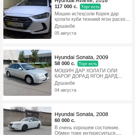
Hyundai Avante, 2016
ХУҶҶАТО СОЛОНА ‼️, Газ-бензин,
117 000 c.
Торг есть
Автомат, Седан
Мошин истеҳсоли Корея дар
ҳолати хуби техникӣ ягон расход
надорад камтар савдо мешавад,
Душанбе
Бензин, Автомат, Седан
05 августа
Hyundai Sonata, 2009
58 000 c.
Торг есть
МОШИН ДАР ХОЛАТИ ОЛИ
КАРОР ДОРАД ЯГОН ДАРД
НАДОРАД. БЕНЗИНИ ХОЛИ 10
Душанбе
ЛИТР БЕНЗИН КАТИ 135 КМ
04 августа
МЕГАРДАД ИЛТИМОС БЕ ХУДА
ЗАНГ НАЗАНЕД, Бензин,
Механика, Седан
Hyundai Sonata, 2008
60 000 c.
В очень хорошем состояние.
Обмен тоже интересуеться,