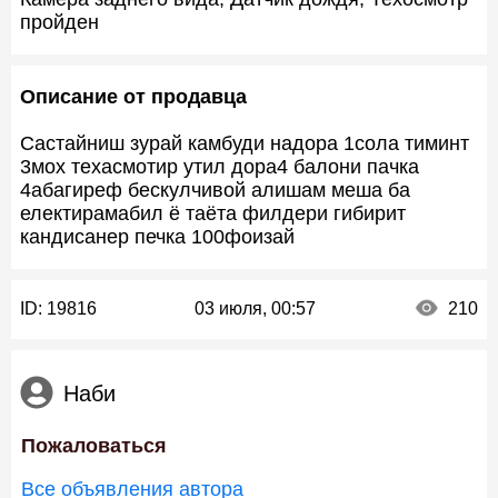
пройден
Описание от продавца
Састайниш зурай камбуди надора 1сола тиминт
3мох техасмотир утил дора4 балони пачка
4абагиреф бескулчивой алишам меша ба
електирамабил ё таёта филдери гибирит
кандисанер печка 100фоизай
ID:
19816
03 июля, 00:57
210
Наби
Пожаловаться
Все объявления автора