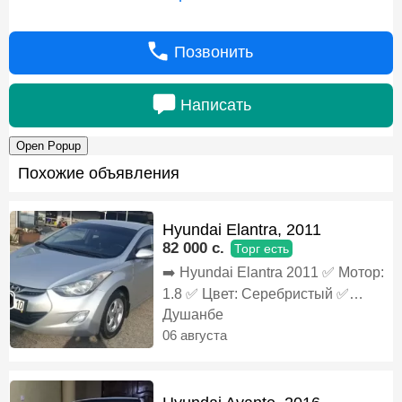
Позвонить
Написать
Open Popup
Похожие объявления
Hyundai Elantra, 2011
82 000 c.
Торг есть
➡️ Hyundai Elantra 2011 ✅️ Мотор:
1.8 ✅️ Цвет: Серебристый ✅️
Кондиционер: Ях ❄️ ✅️ Коробка:
Душанбе
Автомат ✅️ Электропакет ✅️
06 августа
Состояние: С пробегом 👍 ✅️
РАСТАМОЖКА ‼️ ✅️
УТИЛИЗАЦИЯ ‼️ ✅️ ХАМА