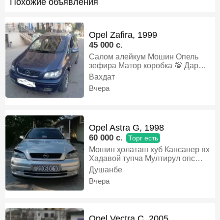
Похожие объявления
Opel Zafira, 1999
45 000 c.
Салом алейкум Мошин Опель
зефира Матор коробка 💯 Дар
холати хуб карор дорад Алишам
Вахдат
мешава, Газ-бензин, Механика,
Вчера
Минивэн
Opel Astra G, 1998
60 000 c.
Торг есть
Мошин ҳолаташ хуб Кансанер ях
Хадавой тупча Мултирул опс
карбон Шток прибор опс
Душанбе
Манитори андроид Задни камера
Вчера
Задни партроник Видёрегистатор
4дар падсветка запаска 4диска
балон дар ҳолати хуб 4дар
электропакет лук Дакумент тамом
Opel Vectra C, 2005