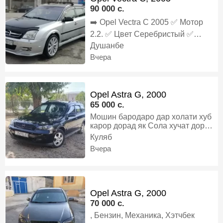
шудаги Танировка то ноябр
90 000 c.
Харидори аниқ бо муомила дора,
Газ-бензин, Механика, Хэтчбек
➡️ Opel Vectra C 2005 ✅️ Мотор
2.2. ✅️ Цвет Серебристый ✅️
Кадиционер Ях ✅️ Кожаный салон
Душанбе
✅️ Мульти руль ✅️ Состояние:
Вчера
Гаштаги 👍 ✅️ РАСТАМОЖКА ‼️ ✅️
УТИЛИЗАЦИЯ ‼️ ✅️ ХАМА
ХУЧАТО 1 СОЛА ‼️, Бензин,
Автомат, Универсал
Opel Astra G, 2000
65 000 c.
Мошин бародаро дар холати хуб
карор дорад як Сола хучат дорад
балоно Нав кандисанер кор
Куляб
мекунад краска намекуни факат
Вчера
хаи мекуни, Бензин, Механика,
Универсал
Opel Astra G, 2000
70 000 c.
, Бензин, Механика, Хэтчбек