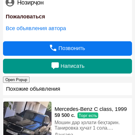
Нозирҷон
Пожаловаться
Все объявления автора
Позвонить
Написать
Open Popup
Похожие объявления
Mercedes-Benz C class, 1999
59 500 c.
Торг есть
Мошин дар ҳолати беҳтарин.
Танировка ҳучат 1 сола.
Сечкахари канкретни боши бдав
Дангара