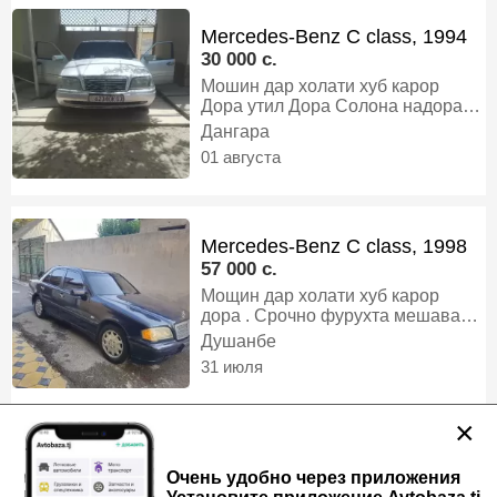
Mercedes-Benz C class, 1994
30 000 c.
Мошин дар холати хуб карор
Дора утил Дора Солона надора
матор каропка хадавой 100%
Дангара
вариянти алишам хаст, Газ-
01 августа
бензин, Механика, Седан
Mercedes-Benz C class, 1998
57 000 c.
Мощин дар холати хуб карор
дора . Срочно фурухта мешавад.
Мотор 2 автомат кондиционер ях.
Душанбе
Документо хамаш хаст тонировка
31 июля
хаст ., Газ-бензин, Автомат, Седан
×
Mercedes-Benz Vito, 1998
Очень удобно через приложения
40 000 c.
Торг есть