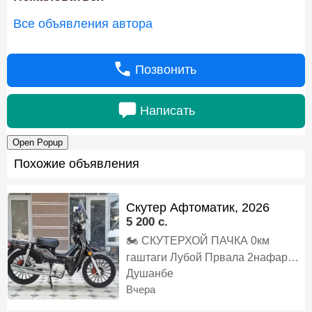
Все объявления автора
Позвонить
Написать
Open Popup
Похожие объявления
Скутер Афтоматик, 2026
5 200 c.
🏍️ СКУТЕРХОЙ ПАЧКА 0км
гаштаги Лубой Првала 2нафар
Мерояд Запчаст Устошам Хаст 3л
Душанбе
⛽️ Бензин дар 100км Мегарда То
Вчера
100да медава 300кг вазна мгира,