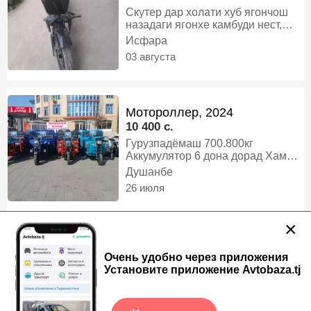
Скутер дар холати хуб ягончош
назадаги ягонхе камбуди нест,
скутер
Исфара
03 августа
Мотороллер, 2024
10 400 c.
Гурузпадёмаш 700.800кг
Аккумулятор 6 дона дорад Хама
намуди муравей дорам Сифаташ
Душанбе
хуб 100% ГАРАНТИЯ ДОРАД
26 июля
Адрес Душанбе ПАЛИТЕХНИК,
другой
×
Мотоцикл, 2022
Очень удобно через приложения
6 200 c.
Торг есть
Установите приложение Avtobaza.tj
Бо муомила дорад, мотоцикл
Вахш