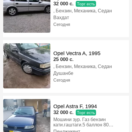
32 000 c.
Торг есть
, Бензин, Механика, Седан
Вахдат
Сегодня
Opel Vectra A, 1995
25 000 c.
, Бензин, Механика, Седан
Душанбе
Сегодня
Opel Astra F, 1994
32 000 c.
Торг есть
Мошини зур. Газ бензин
кати.гаштаги.5 баллон 80
фоиза.акумлятор нав.тех утил
Пенджикент