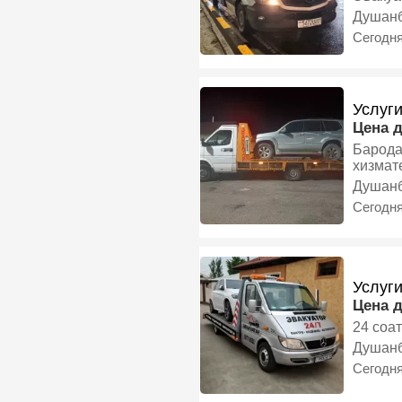
Душан
Сегодн
Услуг
Цена 
Барода
хизмат
Душан
Сегодн
Услуг
Цена 
24 соат
Душан
Сегодн