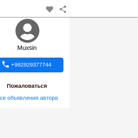
Muxsin
+992929377744
Пожаловаться
се объявления автора