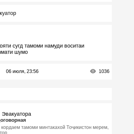
куатор
лояти сугд тамоми намуди воситаи
измати шумо
06 июля, 23:56
1036
и Эвакуатора
договорная
т кордаем тамоми минтакахой Тоҷикистон мерем,
тор