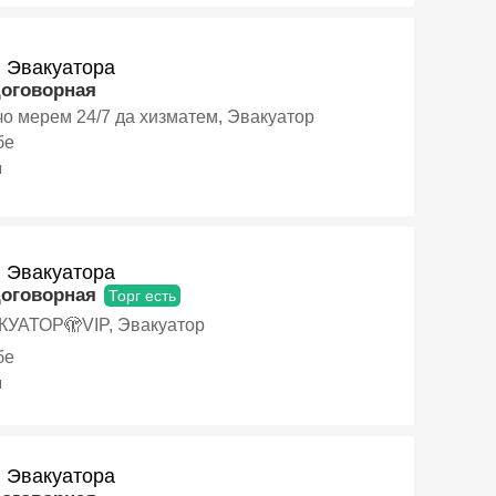
и Эвакуатора
договорная
о мерем 24/7 да хизматем, Эвакуатор
бе
я
и Эвакуатора
договорная
Торг есть
УАТОР🫣VIP, Эвакуатор
бе
я
и Эвакуатора