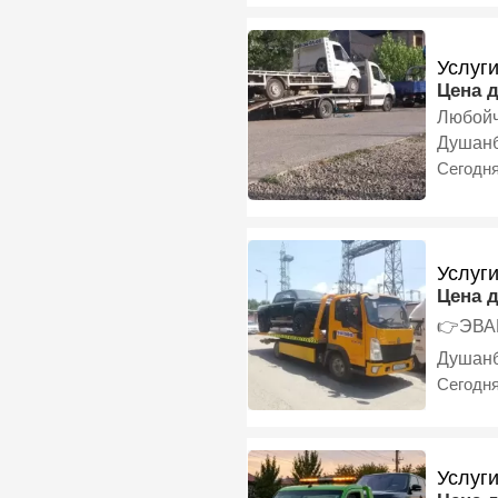
Услуг
Цена 
Любойч
Душан
Сегодн
Услуг
Цена 
👉ЭВАК
Душан
Сегодн
Услуг