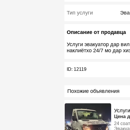
Тип услуги
Эва
Описание от продавца
Услуги эвакуатор дар ви
наклиëтхо 24/7 мо дар х
ID:
12119
Похожие объявления
Услуг
Цена 
24 соа
Эвакуа