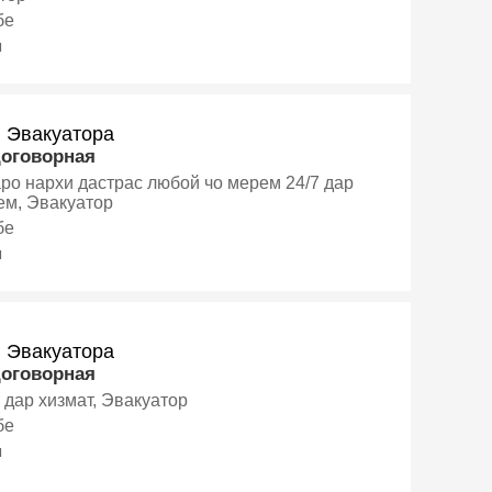
бе
я
и Эвакуатора
договорная
ро нархи дастрас любой чо мерем 24/7 дар
ем, Эвакуатор
бе
я
и Эвакуатора
договорная
 дар хизмат, Эвакуатор
бе
я