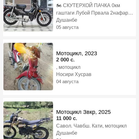
🏍️ СКУТЕРХОЙ ПАЧКА 0км
гаштаги Лубой Првала 2нафар
Мерояд Запчаст Устошам Хаст 3л
Душанбе
⛽️ Бензин дар 100км Мегарда То
05 августа
100да медава 300кг вазна мгира,
скутер
Мотоцикл, 2023
2 000 c.
, мотоцикл
Носири Хусрав
04 августа
Мотоцикл Звкр, 2025
11 000 c.
Савол. Чавбш. Кати, мотоцикл
Душанбе