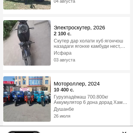
04 августа
Электроскутер, 2026
2 100 c.
Скутер дар холати хуб ягончош
назадаги ягонхе камбуди нест,
скутер
Исфара
03 августа
Мотороллер, 2024
10 400 c.
Гурузпадёмаш 700.800кг
Аккумулятор 6 дона дорад Хама
намуди муравей дорам Сифаташ
Душанбе
хуб 100% ГАРАНТИЯ ДОРАД
26 июля
Адрес Душанбе ПАЛИТЕХНИК,
другой