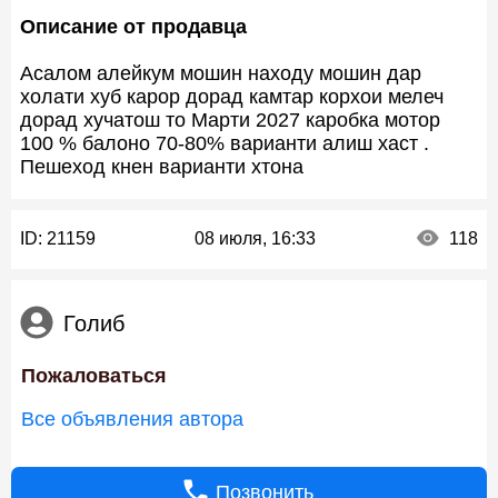
Описание от продавца
Асалом алейкум мошин находу мошин дар
холати хуб карор дорад камтар корхои мелеч
дорад хучатош то Марти 2027 каробка мотор
100 % балоно 70-80% варианти алиш хаст .
Пешеход кнен варианти хтона
ID:
21159
08 июля, 16:33
118
Голиб
Пожаловаться
Все объявления автора
Позвонить