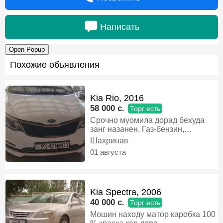
Написать
Open Popup
Похожие объявления
Kia Rio, 2016
58 000 c.
Торг есть
Срочно муомила дорад бехуда
занг назанен, Газ-бензин,
Автомат, Седан
Шахринав
01 августа
Kia Spectra, 2006
40 000 c.
Торг есть
Мошин находу матор каробка 100