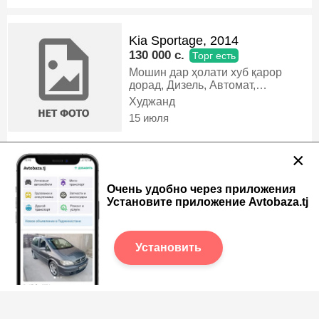
кондиционер ях . мошин задаги
пусидаги надора мошин такси
гаштаги нест устот кати биё.
Kia Sportage, 2014
срочна фрухта мешава хучатош
то охири ноября💯, Газ-бензин,
130 000 c.
Торг есть
Автомат, Хэтчбек
Мошин дар ҳолати хуб қарор
дорад, Дизель, Автомат,
Кроссовер
Худжанд
15 июля
×
Kia Carnival, 2001
Очень удобно через приложения
15 000 c.
Установите приложение Avtobaza.tj
, Бензин, Механика,
Микроавтобус
Хамадани
Установить
15 июля