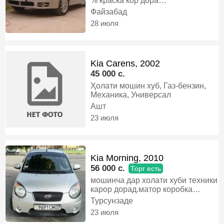
% краска кор дора
аматизатороша алиш кардан
Файзабад
даркор корои мелеч дора вариант
28 июля
алиш хаст пешниход кнен,
Бензин, Автомат, Седан
Kia Carens, 2002
45 000 c.
Ҳолати мошин хуб, Газ-бензин,
Механика, Универсал
Ашт
23 июля
Kia Morning, 2010
56 000 c.
Торг есть
мошинча дар холати хуби техники
карор дорад.матор коробка
гарантияш кати хадавой гарантия
Турсунзаде
, 4 диска балон нав, 4 дар электро
23 июля
пакет , обогрев сидений Дора ,